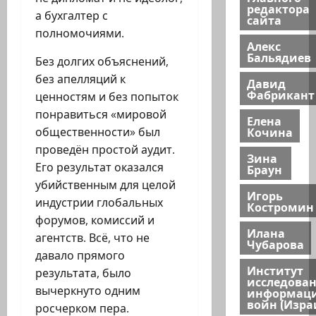
редактора
а бухгалтер с
сайта
полномочиями.
Алекс
Бальядиев
Без долгих объяснений,
без апелляций к
Давид
Фабрикант
ценностям и без попыток
понравиться «мировой
Елена
Кочина
общественности» был
проведён простой аудит.
Зина
Его результат оказался
Браун
убийственным для целой
Игорь
индустрии глобальных
Костромин
форумов, комиссий и
Илана
агентств. Всё, что не
Чубарова
давало прямого
Институт
результата, было
исследова
вычеркнуто одним
информац
войн (Изра
росчерком пера.