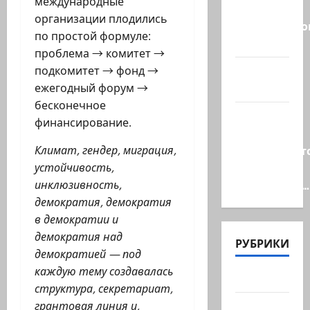
международные
учения в
организации плодились
Средиземно
по простой формуле:
и…
проблема → комитет →
А вам
подкомитет → фонд →
слабо?!
ежегодный форум →
бесконечное
Началось
финансирование.
или
продолжаетс
Климат, гендер, миграция,
В Сирии
устойчивость,
произошёл…
инклюзивность,
демократия, демократия
в демократии и
демократия над
РУБРИКИ
демократией — под
каждую тему создавалась
Актуально
структура, секретариат,
Архив
грантовая линия и,