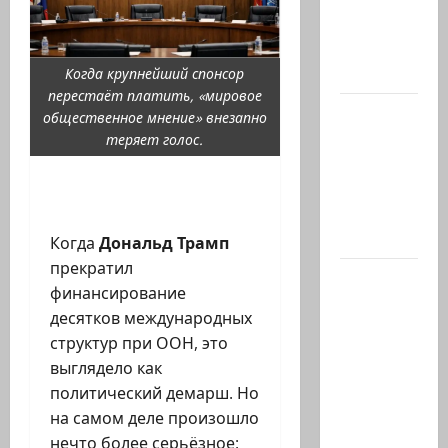
Елены
Киселевой:
…
Когда крупнейший спонсор
перестаёт платить, «мировое
ЦАХАЛ
общественное мнение» внезапно
опасается,
теряет голос.
что
десятки
активных
иранских…
Когда
Дональд Трамп
прекратил
В 2019-м
финансирование
Биньямину
десятков международных
Нетаниягу
структур при ООН, это
не
выглядело как
хватило
политический демарш. Но
ровно
на самом деле произошло
одного…
нечто более серьёзное: