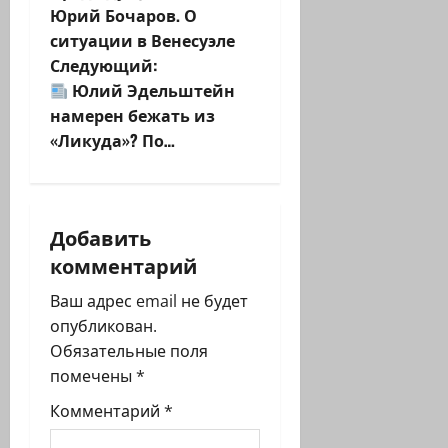
Юрий Бочаров. О
а
ситуации в Венесуэле
Следующий:
в
Юлий Эдельштейн
и
намерен бежать из
«Ликуда»? По…
г
а
Добавить
ц
комментарий
и
Ваш адрес email не будет
я
опубликован.
Обязательные поля
з
помечены
*
а
Комментарий
*