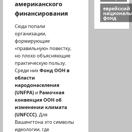
американского
еврейский
национал
финансирования
фонд
Сюда попали
организации,
формирующие
«правильную» повестку,
но плохо объясняющие
практическую пользу.
Среди них
Фонд ООН в
области
народонаселения
(UNFPA)
и
Рамочная
конвенция ООН об
изменении климата
(UNFCCC)
. Для
Вашингтона это символы
идеологии, где