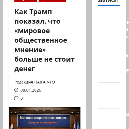
ЗАПИСИ
Как Трамп
Ливан
показал, что
разочарова
«мировое
нерасшире
пилотными
общественное
мнение»
Маша и
Капитолина
больше не стоит
— те, кто
денег
координиру
работу…
Редакция HAIFAINFO
@markkot56
08.01.2026
posted a
0
video
Продолжае
рубрику
психолога