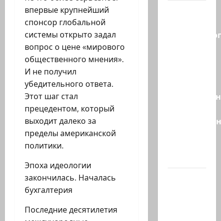
Правые
впервые крупнейший
без
спонсор глобальной
религиозно
системы открыто задал
диктата:
вопрос о цене «мирового
партия
общественного мнения».
Эрдана
И не получил
и
убедительного ответа.
Эдельштейн
Этот шаг стал
даёт
прецедентом, который
русскоязыч
выходит далеко за
Израилю
пределы американской
новый
политики.
выбор
Эпоха идеологии
ВМС
закончилась. Началась
Израиля
бухгалтерия
проводят
Последние десятилетия
массовые