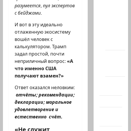
статей
разумеется, пул экспертов
сайта
с бейджами.
Новости
И вот в эту идеально
на
отлаженную экосистему
сайте
вошёл человек с
(архив)
калькулятором. Трамп
задал простой, почти
Новости
неприличный вопрос:
«А
Хайфы
что именно США
(архив)
получают взамен?»
Помним
Ответ оказался неловким:
Холокост
отчёты; рекомендации;
Видео
декларации; моральное
удовлетворение и
Израиль
естественно счёт.
сегодня
«Не служит