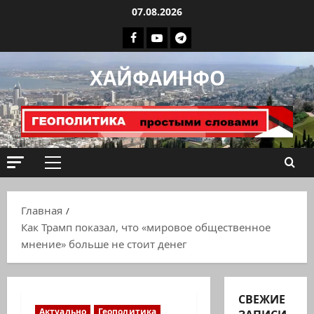
Перейти
07.08.2026
к
Facebook
Youtube
Телеграмм
содержимому
группа
ХАЙФАИНФО
ХАЙФАИНФО
Основное
меню
Главная
Как Трамп показал, что «мировое общественное
мнение» больше не стоит денег
СВЕЖИЕ
Актуально
Геополитика