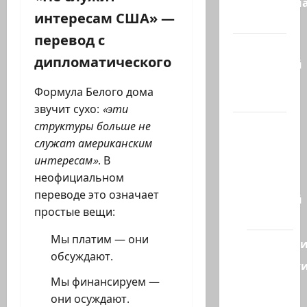
Литературн
интересам США» —
гостиная
перевод с
Марк
дипломатического
Котлярский
Телеграмм
Формула Белого дома
Канал
звучит сухо:
«эти
Наш мир
структуры больше не
— взгляд
служат американским
из
интересам»
. В
Израиля
неофициальном
переводе это означает
Ближний
простые вещи:
Восток
Мы платим — они
Геополит
обсуждают.
Новост
из
Мы финансируем —
стран
они осуждают.