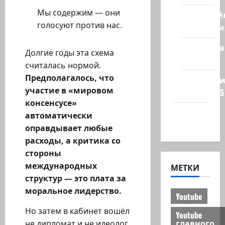
Мы содержим — они
Кибервой
голосуют против нас.
Технологи
Полемика
Долгие годы эта схема
на сайте
считалась нормой.
Предполагалось, что
Редколеги
участие в «мировом
сайта 2025
консенсусе»
Хайфа
автоматически
новости
оправдывает любые
расходы, а критика со
стороны
международных
МЕТКИ
структур — это плата за
моральное лидерство.
Youtube
Но затем в кабинет вошёл
Youtube
главного
не дипломат и не идеолог,