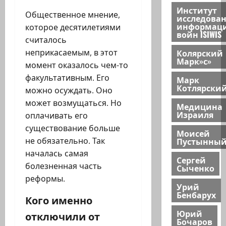
Институт
Общественное мнение,
исследова
информац
которое десятилетиями
войн ISIWIS
считалось
Колярский
неприкасаемым, в этот
Марк»с»
момент оказалось чем-то
факультативным. Его
Марк
Котлярски
можно осуждать. Оно
может возмущаться. Но
Медицина
Израиля
оплачивать его
существование больше
Моисей
Пустынны
не обязательно. Так
началась самая
Сергей
болезненная часть
Сыченко
реформы.
Урий
Бенбарух
Кого именно
Юрий
отключили от
Бочаров