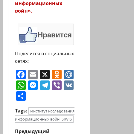
информационных
войн».
Нравится
Поделится в социальных
сетях:
Facebook
Email
X
Odnoklassniki
Mail.Ru
WhatsApp
Messenger
Telegram
Viber
VK
Отправить
Tags:
Институт исследования
информационных войн ISIWIS
Н
Предыдущий