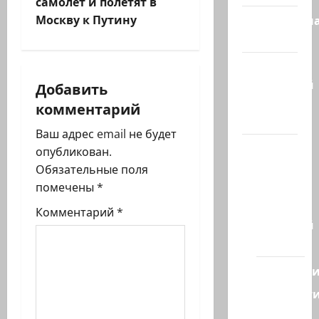
самолет и полетят в
а
Москву к Путину
Литературн
ц
гостиная
и
Марк
Котлярский
Добавить
я
Телеграмм
комментарий
Канал
з
Ваш адрес email не будет
Наш мир
опубликован.
а
— взгляд
Обязательные поля
из
п
помечены
*
Израиля
Комментарий
*
и
Ближний
Восток
с
Геополит
и
Новост
из