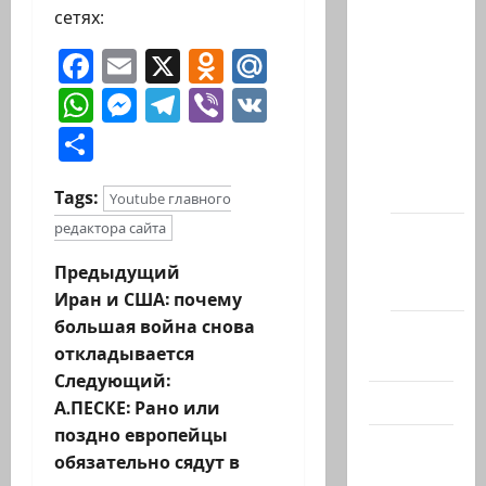
сетях:
Архив
статей
Facebook
Email
X
Odnoklassniki
Mail.Ru
сайта
WhatsApp
Messenger
Telegram
Viber
VK
Новости
Отправить
на
сайте
(архив)
Tags:
Youtube главного
редактора сайта
Новости
Хайфы
Н
Предыдущий
(архив)
Иран и США: почему
а
большая война снова
Помним
откладывается
в
Холокост
Следующий:
Видео
и
А.ПЕСКЕ: Рано или
поздно европейцы
Израиль
г
обязательно сядут в
сегодня