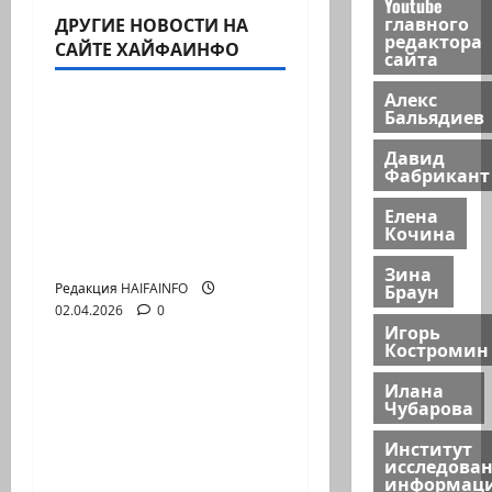
Youtube
главного
ДРУГИЕ НОВОСТИ НА
редактора
САЙТЕ ХАЙФАИНФО
сайта
Видео
Алекс
Бальядиев
Война и нефть очень
дорогая паника: кто
Давид
Фабрикант
на самом деле
заработал на «25%
Елена
потерь» в
Кочина
Персидском Заливе?
Зина
Браун
Редакция HAIFAINFO
02.04.2026
0
Видео
Игорь
Костромин
Почему Global Peace
Илана
Index искажает
Чубарова
реальную картину
Институт
войн и конфликтов в
исследова
мире
информац