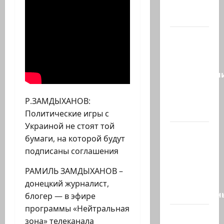
создают
новый…
Сегодня
отмечается
день
подкаблучн
Кто
таковой
Р.ЗАМДЫХАНОВ:
-…
Политические игры с
Украиной не стоят той
Голос
бумаги, на которой будут
одинокого
подписаны соглашения
в
пустыне
РАМИЛЬ ЗАМДЫХАНОВ –
Левый
донецкий журналист,
общественн
блогер — в эфире
программы «Нейтральная
Президент
зона» телеканала