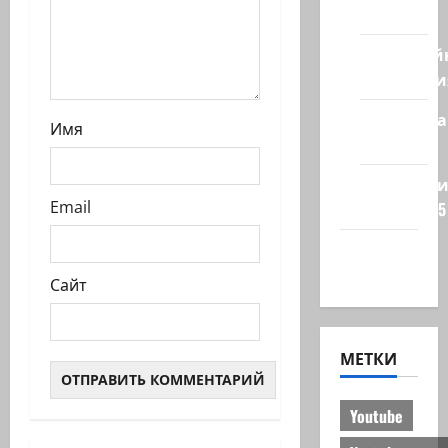
стран
Кибервой
Технологи
Полемика
Имя
на сайте
Редколеги
Email
сайта 2025
Хайфа
новости
Сайт
МЕТКИ
Youtube