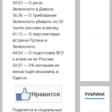
происходит,
30:53 — О речи
когда
Зеленского в Давосе;
палестинец
36:36 — О требовании
приезжает
Зеленского убивать по 50
работать
тысяч россиян в месяц;
в…
41:13 — О перспективах
встречи Путина и
Ожидается,
Зеленского;
что
44:54 — О подготовке ВСУ
Саудовская
к атаке на юг России;
Аравия,
50:37 — Об изгнании из
Турция и
монастыря монахинь в
Пакистан…
Одессе.
Нравится
РУБРИКИ
Актуально
Поделится в социальных