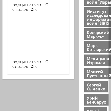
войн (Изра
Редакция HAIFAINFO
01.04.2026
0
Институт
Видео
исследова
информац
войн ISIWIS
Р.ИЩЕНКО: Действия
против Ирана Россия
Колярский
Марк»с»
и Китай
рассматривают как
Марк
прокси войну против
Котлярски
себя
Медицина
Израиля
Редакция HAIFAINFO
03.03.2026
0
Моисей
Пустынны
Сергей
Сыченко
Урий
Бенбарух
Юрий