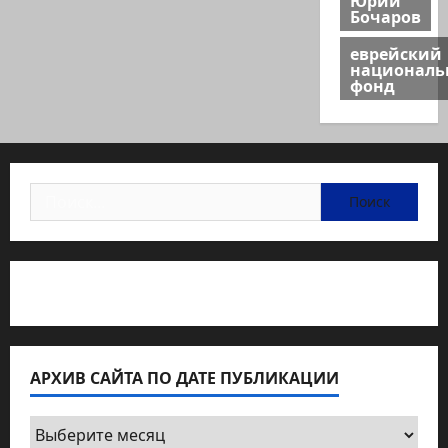
Бочаров
еврейский
национал
фонд
Найти:
Статьи об медицине Израиля
АРХИВ САЙТА ПО ДАТЕ ПУБЛИКАЦИИ
Архив