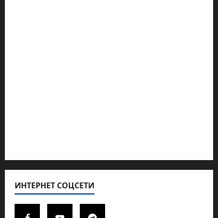
Наш мир — взгляд из Израиля
Ближний Восток
Геополитика
Новости из стран
Кибервойна Технология
Полемика на сайте
Редколегия сайта 2025
Хайфа новости
ИНТЕРНЕТ СОЦСЕТИ