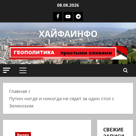
Перейти
08.08.2026
к
Facebook
Youtube
Телеграмм
содержимому
группа
ХАЙФАИНФО
ХАЙФАИНФО
Основное
меню
Главная
Путин нигде и никогда не сядет за один стол с
Зеленским
СВЕЖИЕ
Видео