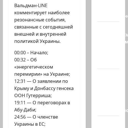
Трамп о
Вальдман-LINE
мире
комментирует наиболее
искусственн
резонансные события,
связанные с сегодняшней
Турция
внешней и внутренней
возмутилас
политикой Украины.
нарушение
границ
00:00 – Начало;
— в
00:32 – Об
регионе…
«энергетическом
перемирии» на Украине;
Кара
12:31 — О заявлении по
божья? 4
Крыму и Донбассу генсека
августа,
ООН Гутерриша;
во время
19:11 — О переговорах в
матча
Абу-Даби;
региональн
24:56 — О членстве
Что
Украины в ЕС;