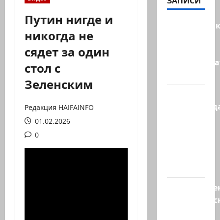
ЗАПИСИ
Путин нигде и
Макаронни
никогда не
рехнулись?
сядет за один
Высший
администр
стол с
суд…
Зеленским
Зини
предупрежда
Редакция HAIFAINFO
обещания
01.02.2026
ХАМАСа
0
вредны
для
нашего…
Могуществе
мусульманс
страны