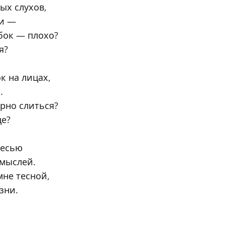
ых слухов,
ни —
бок — плохо?
я?
к на лицах,
.
рно слиться?
це?
месью
 мыслей.
мне тесной,
зни.