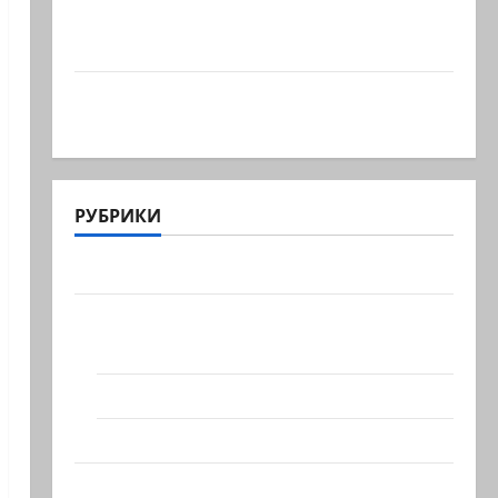
Что происходит, когда палестинец
приезжает работать в…
Ожидается, что Саудовская Аравия,
Турция и Пакистан…
РУБРИКИ
Актуально
Архив статей сайта
Новости на сайте (архив)
Новости Хайфы (архив)
Помним Холокост
Видео