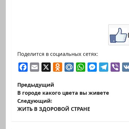
Поделится в социальных сетях:
Facebook
Email
X
Odnoklassniki
Mail.Ru
WhatsAp
Messen
Tele
Vi
Н
Предыдущий
В городе какого цвета вы живете
а
Следующий:
в
ЖИТЬ В ЗДОРОВОЙ СТРАНЕ
и