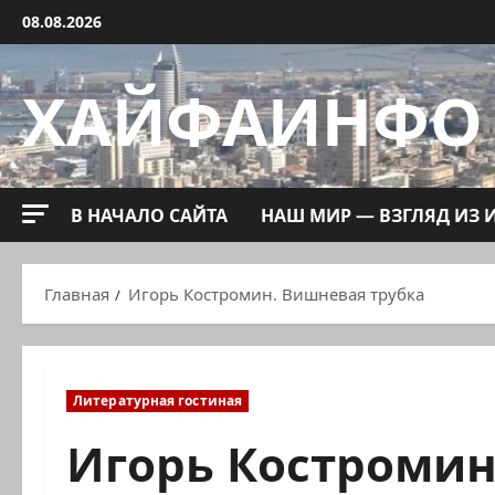
Перейти
08.08.2026
к
содержимому
ХАЙФАИНФО
В НАЧАЛО САЙТА
НАШ МИР — ВЗГЛЯД ИЗ 
Главная
Игорь Костромин. Вишневая трубка
Литературная гостиная
Игорь Костромин