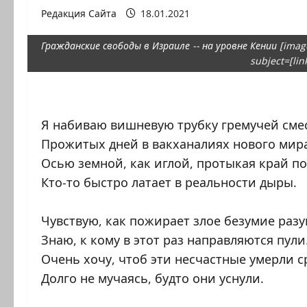
Редакция Сайта
18.01.2021
Гражданские свободы в Израиле -- на уровне Кении [image
subject=[lin
Я набиваю вишневую трубку гремучей см
Прожитых дней в вакханалиях нового мир
Осью земной, как иглой, протыкая край по
Кто-то быстро латает в реальности дыры.
Чувствую, как пожирает злое безумие разу
Знаю, к кому в этот раз направляются пули
Очень хочу, чтоб эти несчастные умерли с
Долго не мучаясь, будто они уснули.