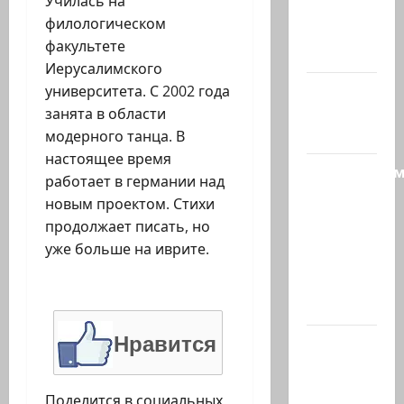
Училась на
партии
филологическом
«Вместе»
факультете
Нафтали…
Иерусалимского
@markkot56
университета. С 2002 года
posted a
занята в области
video
модерного танца. В
настоящее время
Продолжае
работает в германии над
рубрику
новым проектом. Стихи
психолога
продолжает писать, но
—
уже больше на иврите.
кандидат
наук
Елена…
Нравится
А сейчас
вылетит
птичка…
Поделится в социальных