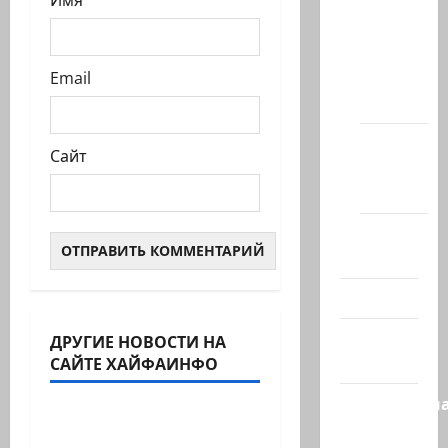
Имя
Новости
на
сайте
Email
(архив)
Новости
Сайт
Хайфы
(архив)
Помним
Холокост
Видео
Израиль
ДРУГИЕ НОВОСТИ НА
САЙТЕ ХАЙФАИНФО
сегодня
Литературная гостиная
Литературн
В ПЕРВОЙ ДЕСЯТКЕ
гостиная