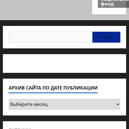
фонд
Найти:
Статьи об медицине Израиля
АРХИВ САЙТА ПО ДАТЕ ПУБЛИКАЦИИ
Архив
сайта
по
дате