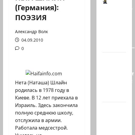
(Германия):
Шпионские
ПОЭЗИЯ
страсти
В
Ашкелоне
Александр Волк
— новое
04.09.2010
шпионское…
0
Джей Ди
Вэнс
опровергает
сообщения:
Нета (Наташа) Шлайн
«Нетаниягу
родилась в 1978 году в
не…
Киеве. В 12 лет приехала в
Израиль. Здесь закончила
Беннет
полную среднюю школу,
начинает
отслужила в армии.
и…?
Работала медсестрой.
Лидер