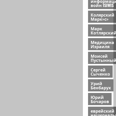
информац
войн ISIWIS
Колярский
Марк»с»
Марк
Котлярски
Медицина
Израиля
Моисей
Пустынны
Сергей
Сыченко
Урий
Бенбарух
Юрий
Бочаров
еврейский
национал