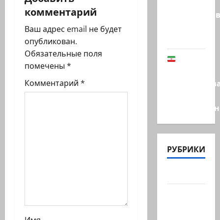
ц
времен
комментарий
Средневеков
и
устроила
Ваш адрес email не будет
левая…
я
опубликован.
Обязательные поля
В
з
помечены
*
Иране
а
заблокиров
Комментарий
*
счета
п
Национальн
и
с
РУБРИКИ
и
Актуально
Архив
статей
сайта