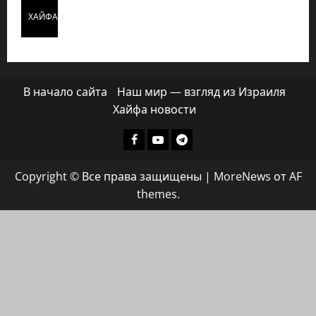
ХАЙФАИНФО
В начало сайта
Наш мир — взгляд из Израиля
Хайфа новости
Facebook
Youtube
Телеграмм
группа
Copyright © Все права защищены
|
MoreNews
от AF
ХАЙФАИНФО
themes.