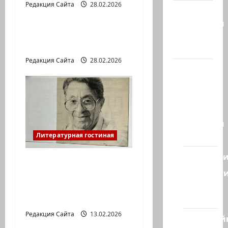
Редакция Сайта
28.02.2026
Литературная гостиная
Марк
Котлярский
Давид МАРКИШ.
Телеграмм
ПИСЬМО БЕЗ МАРКИ
Канал
Редакция Сайта
28.02.2026
Наш мир
— взгляд
из
Израиля
Ближний
Восток
Литературная гостиная
Геополит
Ян Топоровский.
Новост
АМАРКОРД ЮЗА
из
ГЕРШТЕЙНА, ИЛИ
стран
БУМАЖНОЕ КИНО
Редакция Сайта
13.02.2026
Кибервой