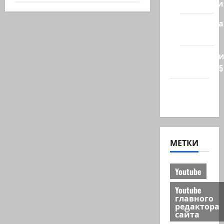
Технологи
Полемика
на сайте
Редколеги
сайта 2025
Хайфа
новости
МЕТКИ
Youtube
Youtube
главного
редактора
сайта