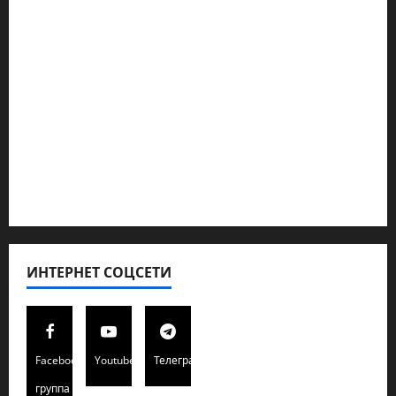
Геополитика
Новости из стран
Кибервойна Технология
Полемика на сайте
Редколегия сайта 2025
Хайфа новости
ИНТЕРНЕТ СОЦСЕТИ
Facebook
Youtube
Телеграмм
группа