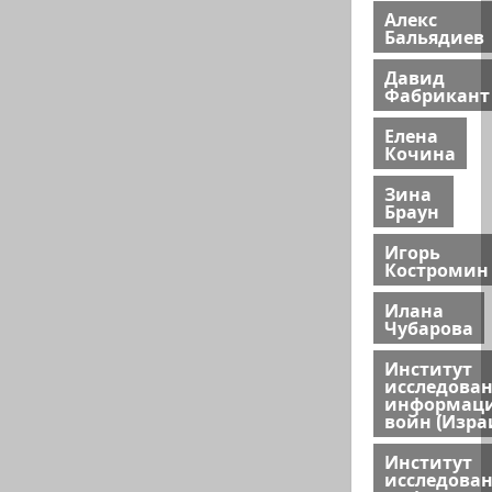
Алекс
Бальядиев
Давид
Фабрикант
Елена
Кочина
Зина
Браун
Игорь
Костромин
Илана
Чубарова
Институт
исследова
информац
войн (Изра
Институт
исследова