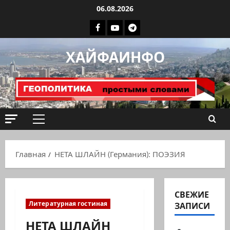
Перейти
06.08.2026
к
Facebook
Youtube
Телеграмм
содержимому
группа
ХАЙФАИНФО
ХАЙФАИНФО
Основное
меню
Главная
НЕТА ШЛАЙН (Германия): ПОЭЗИЯ
СВЕЖИЕ
Литературная гостиная
ЗАПИСИ
НЕТА ШЛАЙН