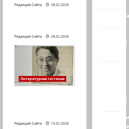
сегодня
Редакция Сайта
28.02.2026
Литературная гостиная
Литературн
Давид МАРКИШ.
гостиная
ПИСЬМО БЕЗ МАРКИ
Марк
Редакция Сайта
28.02.2026
Котлярский
Телеграмм
Канал
Наш мир
— взгляд
Литературная гостиная
из
Израиля
Ян Топоровский.
Ближний
АМАРКОРД ЮЗА
Восток
ГЕРШТЕЙНА, ИЛИ
БУМАЖНОЕ КИНО
Геополит
Редакция Сайта
13.02.2026
Новост