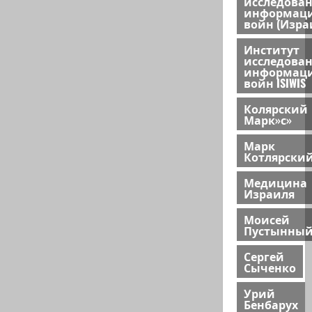
исследова
информац
войн (Изра
Институт
исследова
информац
войн ISIWIS
Колярский
Марк»с»
Марк
Котлярски
Медицина
Израиля
Моисей
Пустынны
Сергей
Сыченко
Урий
Бенбарух