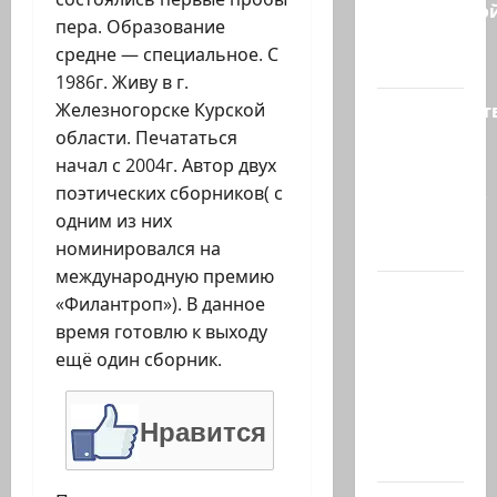
израильско
пера. Образование
политике
средне — специальное. С
снова…
1986г. Живу в г.
Министерст
Железногорске Курской
утвердило
области. Печататься
113
начал с 2004г. Автор двух
миллионов
поэтических сборников( с
шекелей
одним из них
для…
номинировался на
международную премию
Вот, что
«Филантроп»). В данное
бывает,
время готовлю к выходу
когда
ещё один сборник.
еврей
случайно
Нравится
въезжает
в…