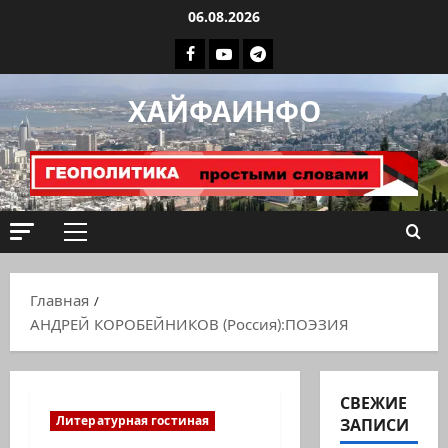
Перейти
06.08.2026
к
Facebook
Youtube
Телеграмм
содержимому
группа
ХАЙФАИНФО
ХАЙФАИНФО
Основное
меню
Главная
АНДРЕЙ КОРОБЕЙНИКОВ (Россия):ПОЭЗИЯ
СВЕЖИЕ
Литературная гостиная
ЗАПИСИ