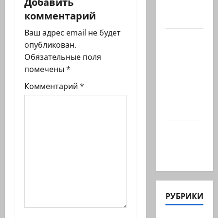
Добавить
ц
«Нетаниягу
комментарий
не…
и
Ваш адрес email не будет
Беннет
я
опубликован.
начинает
Обязательные поля
и…?
з
помечены
*
Лидер
а
Комментарий
*
партии
«Вместе»
п
Нафтали…
и
@markkot56
posted a
с
video
и
РУБРИКИ