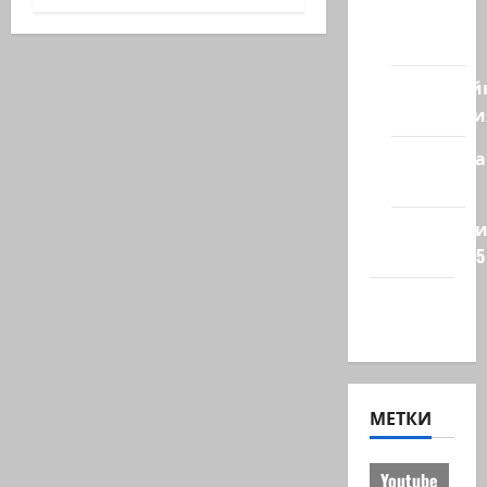
из
стран
Кибервой
Технологи
Полемика
на сайте
Редколеги
сайта 2025
Хайфа
новости
МЕТКИ
Youtube