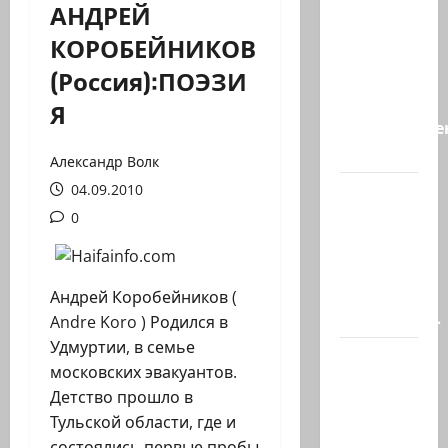
АНДРЕЙ
А, вот, и
КОРОБЕЙНИКОВ
хорошая
(Россия):ПОЭЗИ
новость
«Смотрич
Я
высокомерен
в…
Александр Волк
04.09.2010
В
Ормузском
0
проливе
иранцы
обстреляли
Андрей Коробейников (
очередное…
Andre Koro ) Родился в
Удмуртии, в семье
Есть
московских эвакуантов.
такая
Детство прошло в
партия?
Тульской области, где и
В
состоялись первые пробы