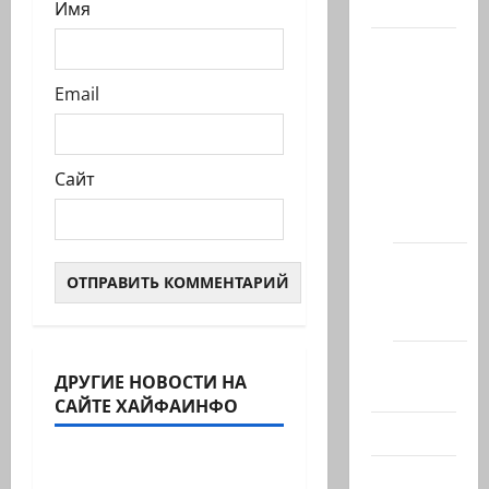
Актуально
Имя
Архив
статей
Email
сайта
Новости
на
Сайт
сайте
(архив)
Новости
Хайфы
(архив)
Помним
ДРУГИЕ НОВОСТИ НА
Холокост
САЙТЕ ХАЙФАИНФО
Литературная гостиная
Видео
В ПЕРВОЙ ДЕСЯТКЕ
Израиль