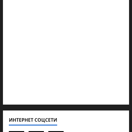
Марк Котлярский Телеграмм Канал
Наш мир — взгляд из Израиля
Ближний Восток
Геополитика
Новости из стран
Кибервойна Технология
Полемика на сайте
Редколегия сайта 2025
Хайфа новости
ИНТЕРНЕТ СОЦСЕТИ