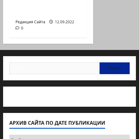
Неизбежность пути
перемен
Редакция Сайта
12.09.2022
0
Найти:
Статьи об медицине Израиля
АРХИВ САЙТА ПО ДАТЕ ПУБЛИКАЦИИ
Архив