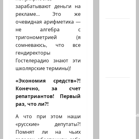
Совета
зарабатывают деньги на
мира…
рекламе… Это же
очевидная арифметика —
Министр
не алгебра с
Нир
тригонометрией (я
Баркат
сомневаюсь, что все
на
гендиректоры
рабочей
Гостелерадио знают эти
встрече с
школярские термины)!
послом…
«Экономия средств»?!
Очередной
Конечно, за счет
скандал
репатриантов! Первый
в сети.
раз, что ли?!
Молодой
религиозны
А что при этом наши
парень
«русские» депутаты?!
в…
Помнят ли на чьих