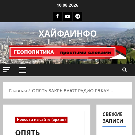
Перейти
10.08.2026
к
Facebook
Youtube
Телеграмм
содержимому
группа
ХАЙФАИНФО
ХАЙФАИНФО
Основное
меню
Главная
ОПЯТЬ ЗАКРЫВАЮТ РАДИО РЭКА?!…
СВЕЖИЕ
Новости на сайте (архив)
ЗАПИСИ
ОПЯТЬ