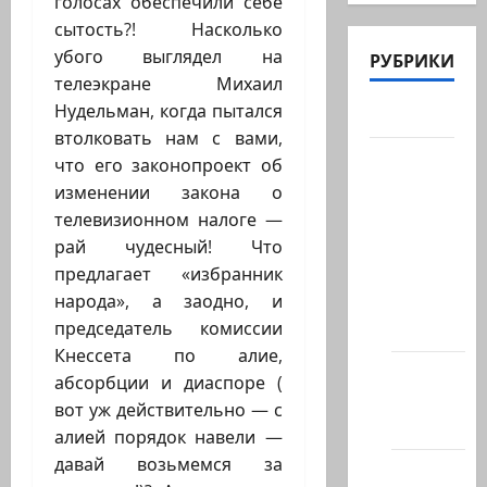
голосах обеспечили себе
сытость?! Насколько
убого выглядел на
РУБРИКИ
телеэкране Михаил
Нудельман, когда пытался
Актуально
втолковать нам с вами,
Архив
что его законопроект об
статей
изменении закона о
сайта
телевизионном налоге —
рай чудесный! Что
Новости
предлагает «избранник
на
народа», а заодно, и
сайте
председатель комиссии
(архив)
Кнессета по алие,
Новости
абсорбции и диаспоре (
Хайфы
вот уж действительно — с
(архив)
алией порядок навели —
давай возьмемся за
Помним