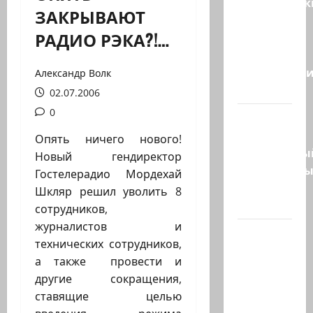
Американск
ЗАКРЫВАЮТ
СМИ
РАДИО РЭКА?!…
сообщают,
что
истребител
Александр Волк
F-16…
02.07.2006
0
Пожарные
и
Опять ничего нового!
специальны
Новый гендиректор
спасательн
Гостелерадио Мордехай
отряд
Шкляр решил уволить 8
спасли…
сотрудников,
журналистов и
НАТО
технических сотрудников,
пужает…
а также провести и
НАТО
другие сокращения,
заявляет,
ставящие целью
что