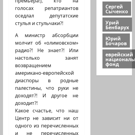
премьера!), кто на
Сергей
голосах репатриантов
Сыченко
оседлал депутатские
Урий
стулья и стульчаки?!
Бенбарух
А министр абсорбции
Юрий
Бочаров
молчит об «олимовском»
радио?! Не знает?! Или
еврейский
настолько занят
национал
фонд
возвращением
американо-европейской
диаспоры в родные
палестины, что руки не
доходят?! И другое не
доходит?!
Какое счастье, что наш
Центр не зависит ни от
одного из перечисленных
и не перечисленных