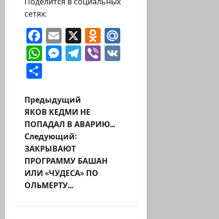
Поделится в социальных
сетях:
Facebook
Email
X
Odnoklassniki
Mail.Ru
WhatsApp
Messenger
Telegram
Viber
VK
Отправить
Н
Предыдущий
ЯКОВ КЕДМИ НЕ
а
ПОПАДАЛ В АВАРИЮ…
Следующий:
в
ЗАКРЫВАЮТ
и
ПРОГРАММУ БАШАН
ИЛИ «ЧУДЕСА» ПО
г
ОЛЬМЕРТУ…
а