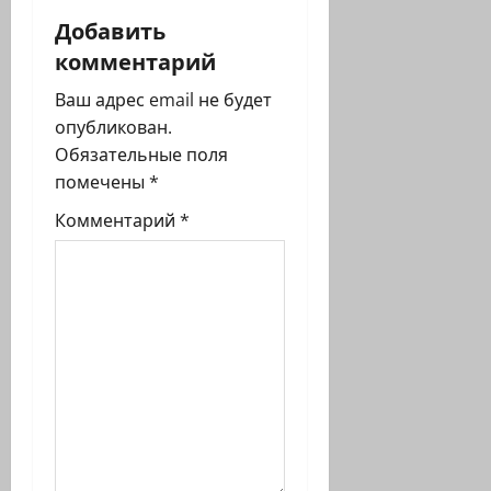
ц
Добавить
и
комментарий
я
Ваш адрес email не будет
опубликован.
з
Обязательные поля
помечены
*
а
Комментарий
*
п
и
с
и