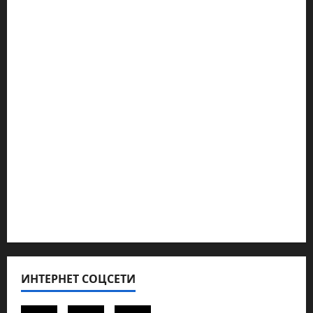
Марк Котлярский Телеграмм Канал
Наш мир — взгляд из Израиля
Ближний Восток
Геополитика
Новости из стран
Кибервойна Технология
Полемика на сайте
Редколегия сайта 2025
Хайфа новости
ИНТЕРНЕТ СОЦСЕТИ