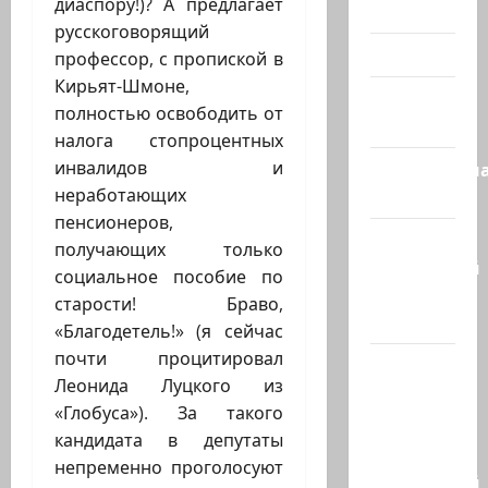
диаспору!)? А предлагает
Холокост
русскоговорящий
Видео
профессор, с пропиской в
Кирьят-Шмоне,
Израиль
полностью освободить от
сегодня
налога стопроцентных
инвалидов и
Литературн
неработающих
гостиная
пенсионеров,
Марк
получающих только
Котлярский
социальное пособие по
Телеграмм
старости! Браво,
Канал
«Благодетель!» (я сейчас
почти процитировал
Наш мир
Леонида Луцкого из
— взгляд
«Глобуса»). За такого
из
кандидата в депутаты
Израиля
непременно проголосуют
Ближний