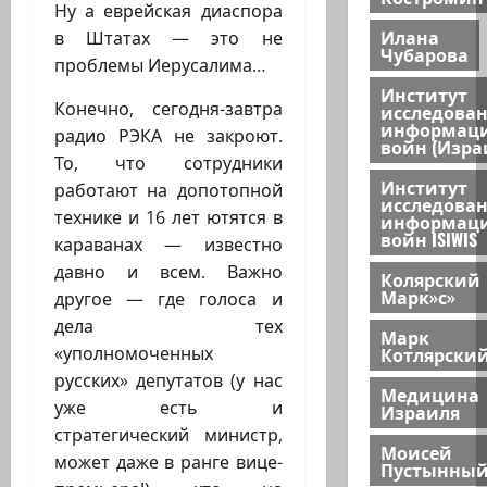
Ну а еврейская диаспора
Илана
в Штатах — это не
Чубарова
проблемы Иерусалима…
Институт
Конечно, сегодня-завтра
исследова
информац
радио РЭКА не закроют.
войн (Изра
То, что сотрудники
Институт
работают на допотопной
исследова
технике и 16 лет ютятся в
информац
войн ISIWIS
караванах — известно
давно и всем. Важно
Колярский
Марк»с»
другое — где голоса и
дела тех
Марк
Котлярски
«уполномоченных
русских» депутатов (у нас
Медицина
уже есть и
Израиля
стратегический министр,
Моисей
может даже в ранге вице-
Пустынны