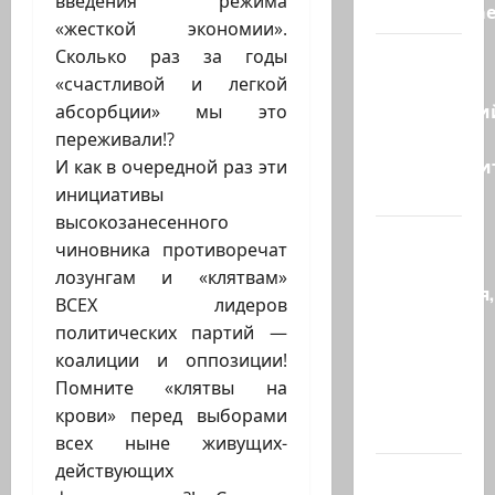
введения режима
«отслеживае
«жесткой экономии».
Бывший
Сколько раз за годы
главный
«счастливой и легкой
полицейски
абсорбции» мы это
может
переживали!?
присоедини
И как в очередной раз эти
к…
инициативы
высокозанесенного
Веселая
чиновника противоречат
и
лозунгам и «клятвам»
находчивая,
ВСЕХ лидеров
или
политических партий —
Коварство
коалиции и оппозиции!
и
Помните «клятвы на
любовь
крови» перед выборами
Женщина…
всех ныне живущих-
действующих
Сирия и