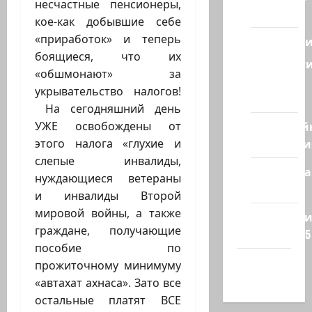
несчастные пенсионеры,
Восток
кое-как добывшие себе
«приработок» и теперь
Геополит
боящиеся, что их
Новост
«обшмонают» за
из
укрывательство налогов!
стран
На сегодняшний день
Кибервой
УЖЕ освобождены от
Технологи
этого налога «глухие и
слепые инвалиды,
Полемика
нуждающиеся ветераны
на сайте
и инвалиды Второй
мировой войны, а также
Редколеги
граждане, получающие
сайта 2025
пособие по
Хайфа
прожиточному минимуму
новости
«автахат ахнаса». Зато все
остальные платят ВСЕ