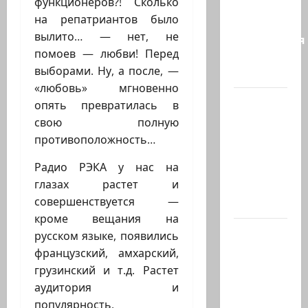
функционеров?! Сколько
Россия
на репатриантов было
достигли
вылито… — нет, не
соглашения
помоев — любви! Перед
о
выборами. Ну, а после, —
будущем…
«любовь» мгновенно
Экс-
опять превратилась в
глава
свою полную
СНБ:
противоположность…
Израиль
Радио РЭКА у нас на
должен
глазах растет и
победить
совершенствуется —
Иран в…
кроме вещания на
Нетаниягу
русском языке, появились
заявил:
французский, амхарский,
Израиль
грузинский и т.д. Растет
отвергает
аудитория и
план
популярность,