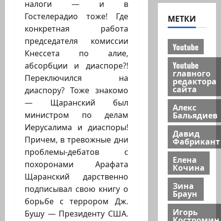
налоги — и в
Гостелерадио тоже! Где
МЕТКИ
конкретная работа
председателя комиссии
Youtube
Кнессета по алие,
Youtube
абсорбции и диаспоре?!
главного
Переключился на
редактора
сайта
диаспору? Тоже знакомо
— Щаранский был
Алекс
Бальядиев
министром по делам
Иерусалима и диаспоры!
Давид
Причем, в тревожные дни
Фабрикант
проблемы-дебатов с
Елена
похоронами Арафата
Кочина
Щаранский дарственно
Зина
подписывал свою книгу о
Браун
борьбе с террором Дж.
Игорь
Бушу — Президенту США.
Костромин