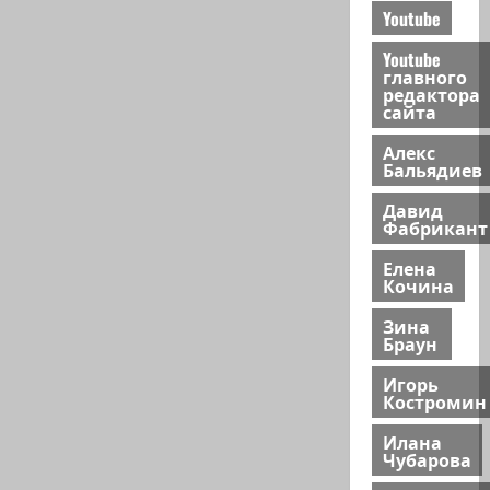
Youtube
Youtube
главного
редактора
сайта
Алекс
Бальядиев
Давид
Фабрикант
Елена
Кочина
Зина
Браун
Игорь
Костромин
Илана
Чубарова