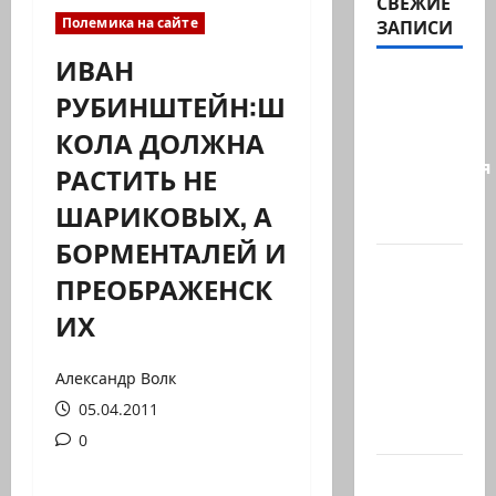
СВЕЖИЕ
Полемика на сайте
ЗАПИСИ
ИВАН
Сирия и
РУБИНШТЕЙН:Ш
Россия
КОЛА ДОЛЖНА
достигли
соглашения
РАСТИТЬ НЕ
о
ШАРИКОВЫХ, А
будущем…
БОРМЕНТАЛЕЙ И
Экс-
ПРЕОБРАЖЕНСК
глава
ИХ
СНБ:
Израиль
должен
Александр Волк
победить
05.04.2011
Иран в…
0
Нетаниягу