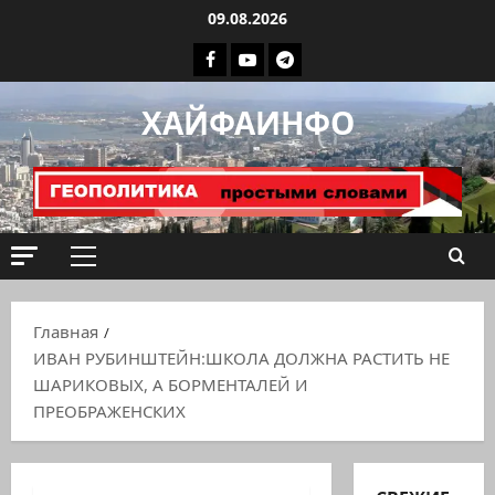
Перейти
09.08.2026
к
Facebook
Youtube
Телеграмм
содержимому
группа
ХАЙФАИНФО
ХАЙФАИНФО
Основное
меню
Главная
ИВАН РУБИНШТЕЙН:ШКОЛА ДОЛЖНА РАСТИТЬ НЕ
ШАРИКОВЫХ, А БОРМЕНТАЛЕЙ И
ПРЕОБРАЖЕНСКИХ