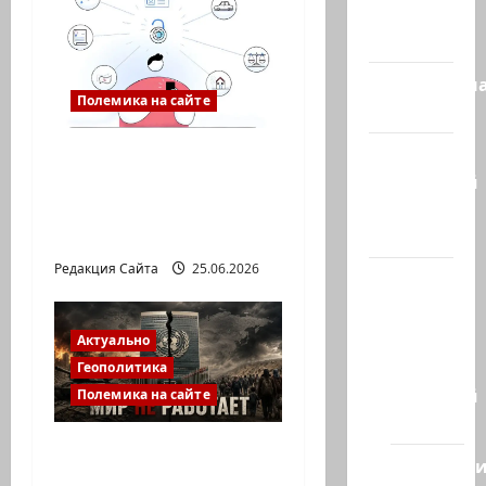
Израиль
сегодня
Литературн
Полемика на сайте
гостиная
Марк
Gov: личный кабинет,
Котлярский
который
Телеграмм
действительно
Канал
упрощает жизнь
Редакция Сайта
25.06.2026
Наш мир
— взгляд
из
Актуально
Израиля
Геополитика
Ближний
Полемика на сайте
Восток
ООН заседает, войны
Геополит
продолжаются: