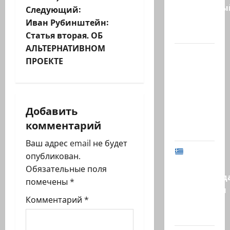
и
религиозны
Следующий:
г
парень
Иван Рубинштейн:
в…
Статья вторая. ОБ
а
АЛЬТЕРНАТИВНОМ
В 2019-м
ц
ПРОЕКТЕ
Биньямину
Нетаниягу
и
не
я
хватило
Добавить
ровно
комментарий
з
одного…
Ваш адрес email не будет
а
МИД
опубликован.
Израиля
п
Обязательные поля
предупрежд
помечены
*
и
израильтян
Комментарий
*
в
с
Греции:…