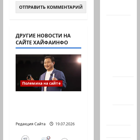
Актуально
Архив
статей
ДРУГИЕ НОВОСТИ НА
сайта
САЙТЕ ХАЙФАИНФО
Новости
на
сайте
(архив)
Новости
Полемика на сайте
Хайфы
(архив)
ИИ не должен быть
умнее вас. Он должен
Помним
понимать вас
Холокост
Редакция Сайта
19.07.2026
Видео