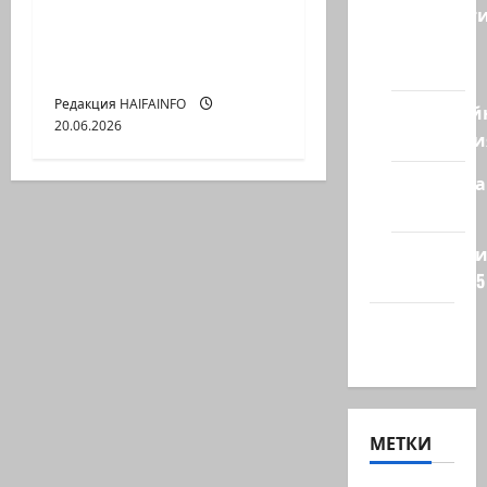
Новост
почему перестал
из
работать мировой
стран
порядок?
Редакция HAIFAINFO
Кибервой
20.06.2026
Технологи
Полемика
на сайте
Редколеги
сайта 2025
Хайфа
новости
МЕТКИ