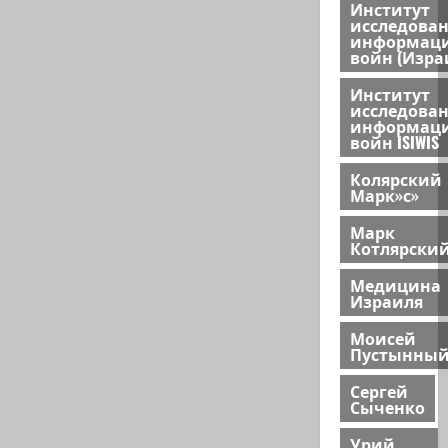
Институт
исследова
информац
войн (Изра
Институт
исследова
информац
войн ISIWIS
Колярский
Марк»с»
Марк
Котлярски
Медицина
Израиля
Моисей
Пустынны
Сергей
Сыченко
Урий