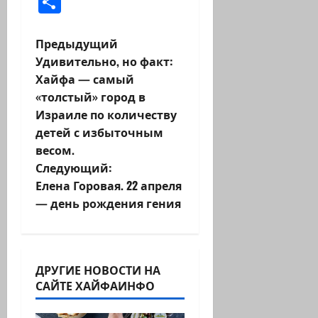
Отправить
Н
Предыдущий
Удивительно, но факт:
а
Хайфа — самый
«толстый» город в
в
Израиле по количеству
и
детей с избыточным
весом.
г
Следующий:
Елена Горовая. 22 апреля
а
— день рождения гения
ц
и
ДРУГИЕ НОВОСТИ НА
я
САЙТЕ ХАЙФАИНФО
з