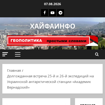
Перейти
07.08.2026
к
Facebook
Youtube
Телеграмм
содержимому
группа
ХАЙФАИНФО
ХАЙФАИНФО
Основное
меню
Главная
Долгожданная встреча 25-й и 26-й экспедиций на
Украинской антарктической станции «Академик
Вернадский»