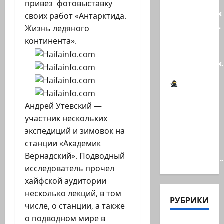
Клуб
привез фотовыставку
гениальных
своих работ «Антарктида.
психопатов.
Жизнь ледяного
Наша
континента».
книга о
странностях
Шпионские
Андрей Утевский —
страсти
участник нескольких
В
экспедиций и зимовок на
Ашкелоне
станции «Академик
— новое
Вернадский». Подводный
шпионское…
исследователь прочел
хайфской аудитории
несколько лекций, в том
РУБРИКИ
числе, о станции, а также
о подводном мире в