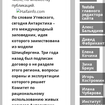
публикаций.
Youtube
главного
редактора
По словам Утевского,
сайта
сегодня Антарктика –
Алекс
это международный
Бальядиев
заповедник, идея
Давид
которого заимствована
Фабрикант
из модели
Елена
Шпицбергена. Три года
Кочина
назад был подписан
Зина
договор о не разделе
Браун
этого региона, вопросы
охраны и эксплуатации
Игорь
Костромин
которого решает
Комитет по
Илана
Чубарова
рациональному
использованию живых
Институт
исследова