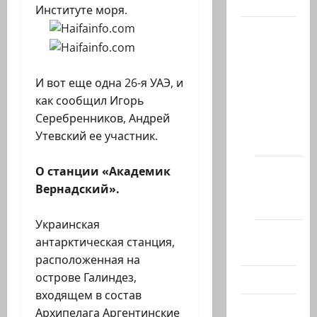
Актуально
Институте моря.
Архив
статей
сайта
И вот еще одна 26-я УАЭ, и
Новости
как сообщил Игорь
на
Серебренников, Андрей
сайте
Утевский ее участник.
(архив)
Новости
О станции «Академик
Хайфы
Вернадский».
(архив)
Украинская
Помним
антарктическая станция,
Холокост
расположенная на
острове Галиндез,
Видео
входящем в состав
Израиль
Архипелага Аргентинские