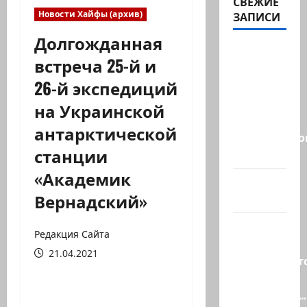
СВЕЖИЕ
Новости Хайфы (архив)
ЗАПИСИ
Долгожданная
ВМС
встреча 25-й и
Израиля
26-й экспедиций
проводят
массовые
на Украинской
учения в
антарктической
Средиземно
станции
и…
«Академик
А вам
Вернадский»
слабо?!
Началось
Редакция Сайта
или
21.04.2021
продолжаетс
В Сирии
произошёл…