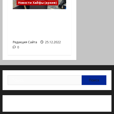
Новости Хайфы (архив)
В Хайфе прошла
демонстрация
против дороговизны
жизни
Редакция Сайта
25.12.2022
0
Найти:
Статьи об медицине Израиля