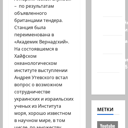
из
– по результатам
стран
объявленного
британцами тендера.
Кибервой
Станция была
Технологи
переименована в
Полемика
«Академик Вернадский».
на сайте
На состоявшемся в
Хайфском
Редколеги
океанологическом
сайта 2025
институте выступлении
Андрея Утевского встал
Хайфа
вопрос о возможном
новости
сотрудничестве
украинских и израильских
ученых из Института
МЕТКИ
моря, хорошо известном
в научном мире, в том
Youtube
числе, по множеству