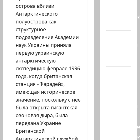
сегодня
острова вблизи
Антарктического
Литературн
полуострова как
гостиная
структурное
Марк
подразделение Академии
Котлярский
наук Украины приняла
Телеграмм
первую украинскую
Канал
антарктическую
єкспедицию феврале 1996
Наш мир
года, когда британская
— взгляд
станция «Фарадей»,
из
имеющая историческое
Израиля
значение, поскольку с нее
Ближний
была открыта гигантская
Восток
озоновая дыра, была
передана Украине
Геополит
Британской
Новост
Антарктической службой