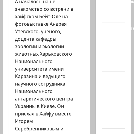
израильско
А началось наше
политике
знакомство со встречи в
снова…
хайфском Бейт-Оле на
фотовыставке Андрея
Министерст
Утевского, ученого,
утвердило
доцента кафедры
113
зоологии и экологии
миллионов
животных Харьковского
шекелей
Национального
для…
университета имени
Каразина и ведущего
Вот, что
научного сотрудника
бывает,
Национального
когда
антарктического центра
еврей
Украины в Киеве. Он
случайно
приехал в Хайфу вместе
въезжает
Игорем
в…
Серебренниковым и