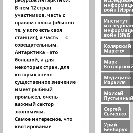
ресурсов Антарктики.
информац
В нем 12 стран
войн (Изра
участников, часть с
Институт
правом голоса (обычно
исследова
информац
те, у кого есть своя
войн ISIWIS
станция), а часть — с
совещательным.
Колярский
Марк»с»
Антарктика – это
большой, а для
Марк
Котлярски
некоторых стран, для
которых очень
Медицина
Израиля
существенное значение
имеет рыбный
Моисей
промысел, очень
Пустынны
важный сектор
Сергей
экономики.
Сыченко
Самое интересное, что
Урий
квотирование
Бенбарух