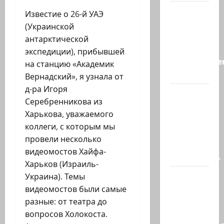
А, вот, и
Известие о 26-й УАЭ
хорошая
(Украинской
новость
антарктической
«Смотрич
экспедиции), прибывшей
высокомерен
на станцию «Академик
в…
Вернадский», я узнала от
д-ра Игоря
В
Серебренникова из
Ормузском
Харькова, уважаемого
проливе
коллеги, с которым мы
иранцы
провели несколько
обстреляли
видеомостов Хайфа-
очередное…
Харьков (Израиль-
Есть
Украина). Темы
такая
видеомостов были самые
партия?
разные: от театра до
В
вопросов Холокоста.