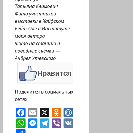
Татьяна Климович
Фото участников
выставки в Хайфском
Бейт-Оле и Институте
моря автора
Фото на станции и
поводные съемки —
Андрея Утевского
Нравится
Поделится в социальных
сетях:
Facebook
Email
X
Odnoklassniki
Mail.Ru
WhatsApp
Messenger
Telegram
Viber
VK