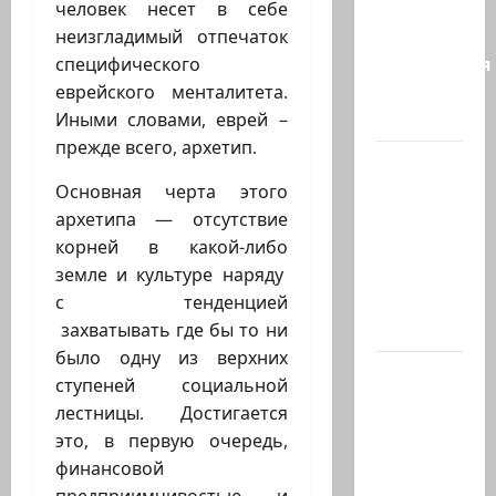
Россия
человек несет в себе
достигли
неизгладимый отпечаток
соглашения
специфического
о
еврейского менталитета.
будущем…
Иными словами, еврей –
прежде всего, архетип.
Экс-
глава
Основная черта этого
СНБ:
архетипа — отсутствие
Израиль
корней в какой-либо
должен
земле и культуре наряду
победить
с тенденцией
Иран в…
захватывать где бы то ни
было одну из верхних
Нетаниягу
ступеней социальной
заявил:
лестницы. Достигается
Израиль
это, в первую очередь,
отвергает
финансовой
план