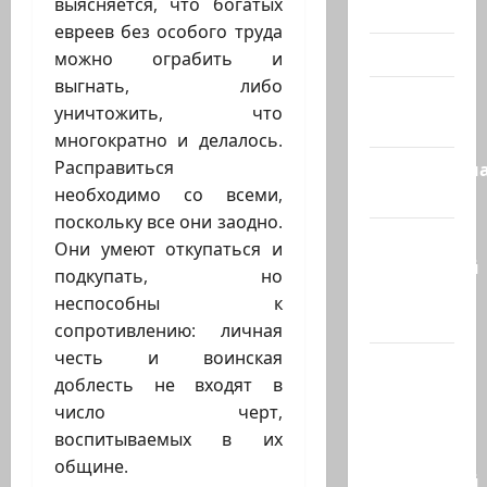
выясняется, что богатых
Холокост
евреев без особого труда
Видео
можно ограбить и
выгнать, либо
Израиль
уничтожить, что
сегодня
многократно и делалось.
Расправиться
Литературн
необходимо со всеми,
гостиная
поскольку все они заодно.
Марк
Они умеют откупаться и
Котлярский
подкупать, но
Телеграмм
неспособны к
Канал
сопротивлению: личная
честь и воинская
Наш мир
доблесть не входят в
— взгляд
число черт,
из
воспитываемых в их
Израиля
общине.
Ближний