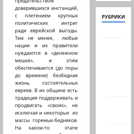
предательством
доверившихся инстанций,
с плетением крупных
РУБРИКИ
политических интриг
ради еврейской выгоды.
Актуально
Тем не менее, любые
Архив
нации и их правители
статей
нуждаются в «денежном
сайта
мешке», и этим
обеспечивается (до поры
Новости
до времени) безбедная
на
жизнь состоятельных
сайте
евреев. В их общине есть
(архив)
традиция поддерживать и
Новости
продвигать «своих», не
Хайфы
исключая и некоторых из
(архив)
массы горемык-бедняков.
На каком-то этапе
Помним