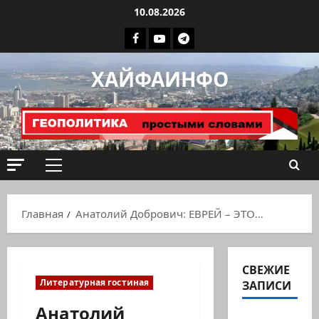
Перейти
10.08.2026
к
Facebook
Youtube
Телеграмм
содержимому
группа
ХАЙФАИНФО
ХАЙФАИНФО
Основное
меню
Главная
Анатолий Добрович: ЕВРЕЙ – ЭТО…
СВЕЖИЕ
Литературная гостиная
ЗАПИСИ
Анатолий