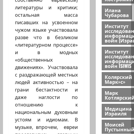
собственно еврейской)
литературы и критики;
Илана
Чубарова
остальная масса
писавших на усвоенном
Институт
чужом языке участвовала
исследова
информац
разве что в безликом
войн (Изра
«литературном процессе»
Институт
и в модных
исследова
«общественных
информац
войн ISIWIS
движениях». Участвовала
с раздражающей местных
Колярский
Марк»с»
людей активностью – на
грани бестактности и
Марк
Котлярски
даже наглости по
отношению к
Медицина
национальным духовным
Израиля
устоям и идиомам. В
Моисей
музыке, впрочем, евреи
Пустынны