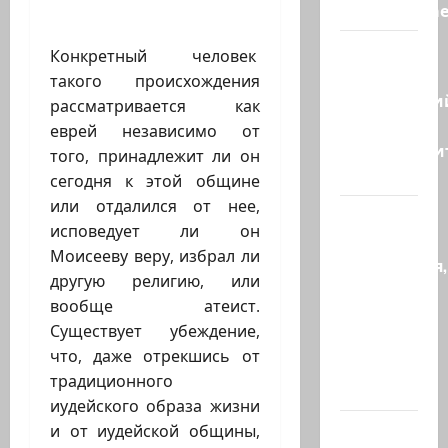
«отслеживае
Бывший
Конкретный человек
главный
такого происхождения
полицейски
рассматривается как
может
еврей независимо от
присоедини
того, принадлежит ли он
к…
сегодня к этой общине
или отдалился от нее,
Веселая
исповедует ли он
и
Моисееву веру, избрал ли
находчивая,
другую религию, или
или
вообще атеист.
Коварство
Существует убеждение,
и
что, даже отрекшись от
любовь
традиционного
Женщина…
иудейского образа жизни
Сирия и
и от иудейской общины,