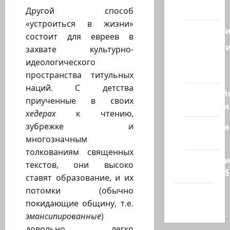
Восток
Другой способ
«устроиться в жизни»
Геополит
состоит для евреев в
Новост
захвате культурно-
из
идеологического
стран
пространства титульных
наций. С детства
Кибервой
приученные в своих
Технологи
хедерах
к чтению,
Полемика
зубрежке и
на сайте
многозначным
толкованиям священных
Редколеги
текстов, они высоко
сайта 2025
ставят образование, и их
потомки (обычно
Хайфа
покидающие общину, т.е.
новости
эмансипированные
)
довольно легко