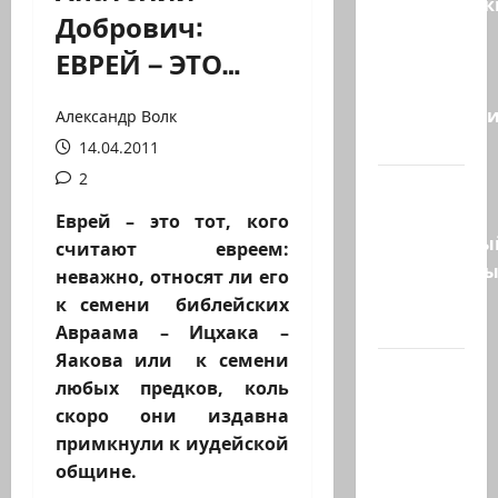
Американск
Добрович:
СМИ
ЕВРЕЙ – ЭТО…
сообщают,
что
истребител
Александр Волк
F-16…
14.04.2011
2
Пожарные
и
Еврей – это тот, кого
специальны
считают евреем:
спасательн
неважно, относят ли его
отряд
к семени библейских
спасли…
Авраама – Ицхака –
Яакова или к семени
НАТО
любых предков, коль
пужает…
скоро они издавна
НАТО
примкнули к иудейской
заявляет,
общине.
что