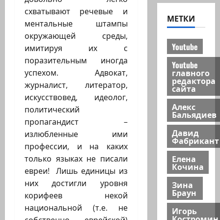
схватывают речевые и
МЕТКИ
ментальные штампы
окружающей среды,
Youtube
имитируя их с
поразительным иногда
Youtube
главного
успехом. Адвокат,
редактора
журналист, литератор,
сайта
искусствовед, идеолог,
Алекс
политический
Бальядиев
пропагандист –
Давид
излюбленные ими
Фабрикант
профессии, и на каких
Елена
только языках не писали
Кочина
евреи! Лишь единицы из
них достигли уровня
Зина
Браун
корифеев некой
национальной (т.е. не
Игорь
Костромин