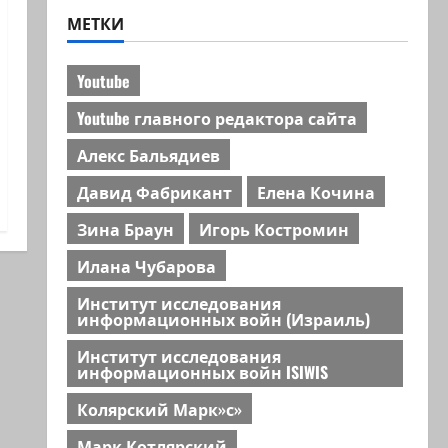
МЕТКИ
Youtube
Youtube главного редактора сайта
Алекс Бальядиев
Давид Фабрикант
Елена Кочина
Зина Браун
Игорь Костромин
Илана Чубарова
Институт исследования
информационных войн (Израиль)
Институт исследования
информационных войн ISIWIS
Колярский Марк»с»
Марк Котлярский