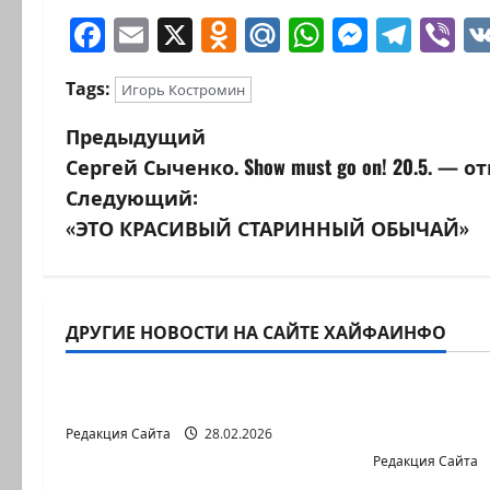
Facebook
Email
X
Odnoklassniki
Mail.Ru
WhatsAp
Messen
Tele
Vi
Tags:
Игорь Костромин
Н
Предыдущий
Сергей Сыченко. Show must go on! 20.5. — о
а
Следующий:
в
«ЭТО КРАСИВЫЙ СТАРИННЫЙ ОБЫЧАЙ»
и
г
ДРУГИЕ НОВОСТИ НА САЙТЕ ХАЙФАИНФО
Литературная гостиная
Литературна
а
В ПЕРВОЙ ДЕСЯТКЕ
Давид МА
ц
БЕЗ МАРКИ
Редакция Сайта
28.02.2026
и
Редакция Сайта