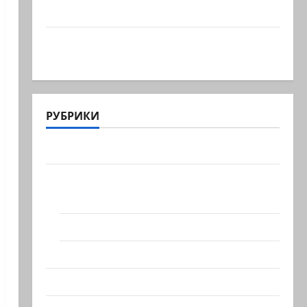
Израильтянин, резервист,…
Этот перфоманс времен Средневековья
устроила левая…
РУБРИКИ
Актуально
Архив статей сайта
Новости на сайте (архив)
Новости Хайфы (архив)
Помним Холокост
Видео