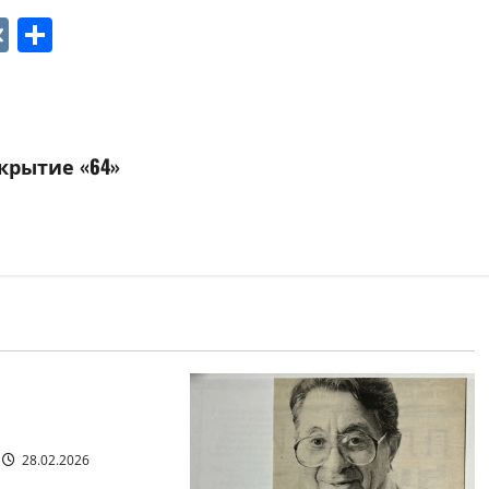
p
ger
gram
ber
VK
Отправить
ткрытие «64»
я гостиная
РКИШ. ПИСЬМО
28.02.2026