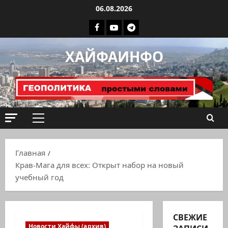
Перейти
06.08.2026
к
Facebook
Youtube
Телеграмм
содержимому
группа
ХАЙФАИНФО
ХАЙФАИНФО
Основное
меню
Главная
Крав-Мага для всех: Открыт набор на новый
учебный год
СВЕЖИЕ
Новости Хайфы (архив)