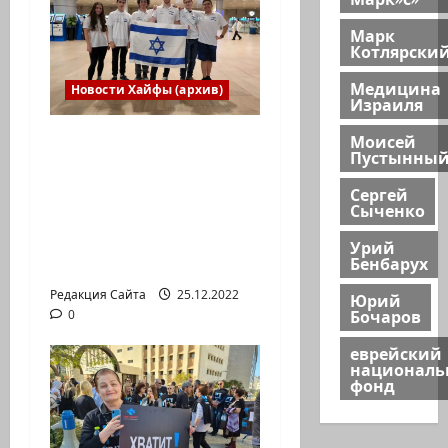
Марк
Котлярски
Медицина
Новости Хайфы (архив)
Израиля
Моисей
Израильская сборная
Пустынны
впервые приняла
участие в
Сергей
Сыченко
Международной
юниорской научной
Урий
Бенбарух
олимпиаде
Редакция Сайта
25.12.2022
Юрий
Бочаров
0
еврейский
национал
фонд