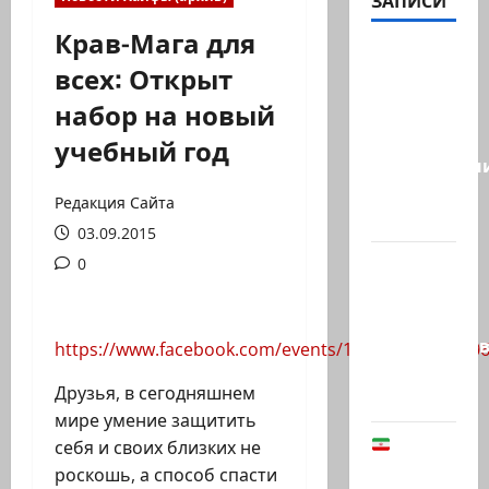
ЗАПИСИ
Крав-Мага для
Это
всех: Открыт
видео
набор на новый
стало
вирусным.
учебный год
Израильтян
резервист,
Редакция Сайта
…
03.09.2015
Этот
0
перфоманс
времен
Средневеков
https://www.facebook.com/events/151386531863006
устроила
Друзья, в сегодняшнем
левая…
мире умение защитить
В
себя и своих близких не
Иране
роскошь, а способ спасти