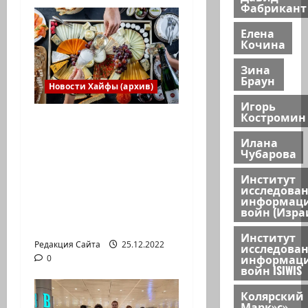
Фабрикант
Елена
Кочина
Зина
Браун
Новости Хайфы (архив)
Игорь
Костромин
Есть установка
весело встретить
Илана
Чубарова
Новый год» или
«Реальность, данная
Институт
исследова
нам в ощущениях».
информац
Коммуникат от
войн (Изра
агентства «партизан»
Институт
Редакция Сайта
25.12.2022
исследова
информац
0
войн ISIWIS
Колярский
Марк»с»