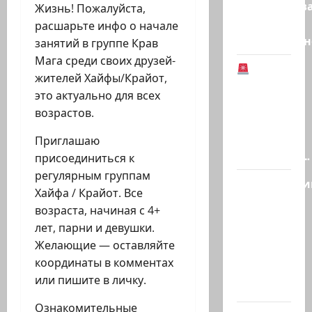
заблокиров
Жизнь! Пожалуйста,
счета
расшарьте инфо о начале
Национальн
занятий в группе Крав
Мага среди своих друзей-
жителей Хайфы/Крайот,
Иранская
это актуально для всех
оппозиция:
возрастов.
Тегеран
готов к
Приглашаю
серьезным…
присоединиться к
регулярным группам
Полицейски
Хайфа / Крайот. Все
без
возраста, начиная с 4+
причины
лет, парни и девушки.
толкнул
Желающие — оставляйте
девушку
координаты в комментах
в спину,
или пишите в личку.
а…
Ознакомительные