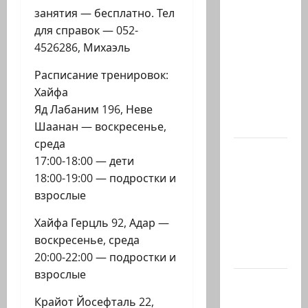
Старшина
занятия — бесплатно. Тел
Тамир
для справок — 052-
Вакнин,
4526286, Михаэль
33 года,
из
Расписание тренировок:
Эйлата,
Хайфа
погиб
Яд Лабаним 196, Неве
вчера в…
Шаанан — воскресенье,
среда
В 2019-м
17:00-18:00 — дети
Биньямину
18:00-19:00 — подростки и
Нетаниягу
взрослые
не
хватило
Хайфа Герцль 92, Адар —
ровно
воскресенье, среда
одного…
20:00-22:00 — подростки и
взрослые
Газета
«Аль-
Крайот Йосефталь 22,