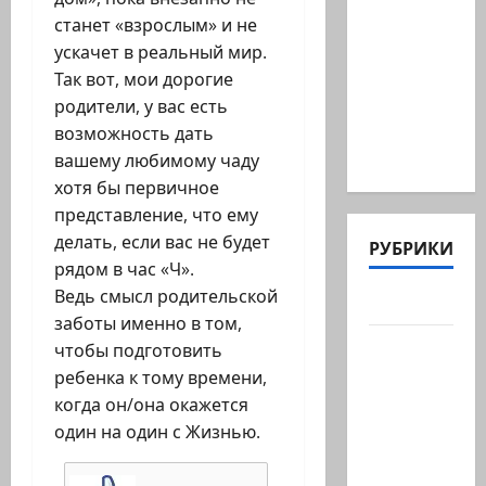
Илуз,
станет «взрослым» и не
беглый
ускачет в реальный мир.
депутат
Так вот, мои дорогие
из
родители, у вас есть
«Ликуда»,
возможность дать
…
вашему любимому чаду
хотя бы первичное
представление, что ему
делать, если вас не будет
РУБРИКИ
рядом в час «Ч».
Ведь смысл родительской
Актуально
заботы именно в том,
Архив
чтобы подготовить
статей
ребенка к тому времени,
сайта
когда он/она окажется
один на один с Жизнью.
Новости
на