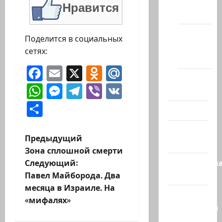
сайте
Нравится
(архив)
Новости
Поделится в социальных
Хайфы
сетях:
(архив)
Facebook
Email
X
Odnoklassniki
Mail.Ru
Помним
WhatsApp
Messenger
Telegram
Viber
VK
Холокост
Отправить
Видео
Израиль
Н
Предыдущий
сегодня
Зона сплошной смерти
а
Следующий:
Литературн
Павел Майборода. Два
гостиная
в
месяца в Израиле. На
Марк
и
«мифалях»
Котлярский
Телеграмм