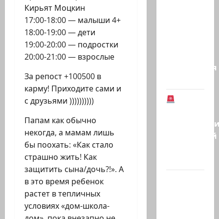
Шарк
Кирьят Моцкин
аль-
17:00-18:00 — малыши 4+
Аваст»:
18:00-19:00 — дети
Второй
19:00-20:00 — подростки
этап
20:00-21:00 — взрослые
соглашения
За репост +100500 в
о…
карму! Приходите сами и
В
с друзьями ))))))))))
Германии
Папам как обычно
предотврат
некогда, а мамам лишь
возможный
бы поохать: «Как стало
теракт
страшно жить! Как
в…
защитить сына/дочь?!». А
Кому
в это время ребенок
дан
растет в тепличных
Илуз?
условиях «дом-школа-
Дан
дом», пока внезапно не