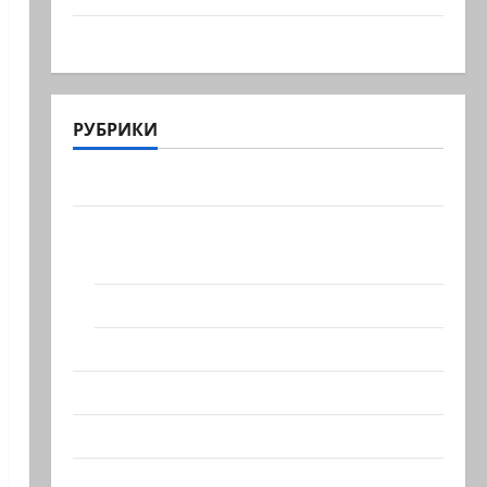
А вы так можете?
РУБРИКИ
Актуально
Архив статей сайта
Новости на сайте (архив)
Новости Хайфы (архив)
Помним Холокост
Видео
Израиль сегодня
Литературная гостиная