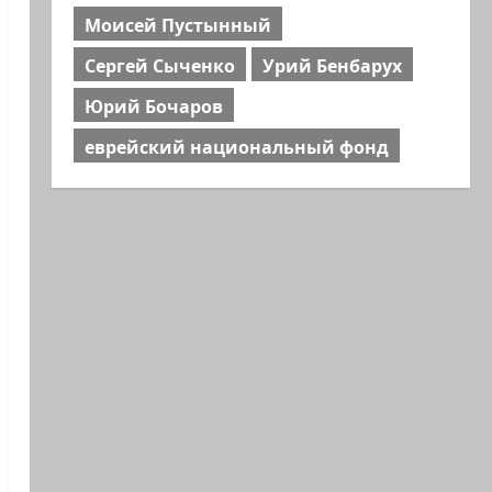
Моисей Пустынный
Сергей Сыченко
Урий Бенбарух
Юрий Бочаров
еврейский национальный фонд