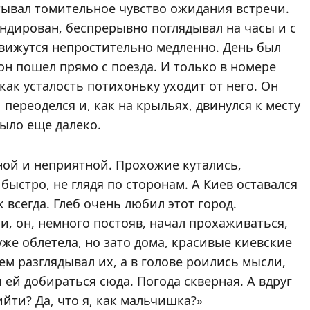
тывал томительное чувство ожидания встречи.
андирован, беспрерывно поглядывал на часы и с
движутся непростительно медленно. День был
н пошел прямо с поезда. И только в номере
как усталость потихоньку уходит от него. Он
переоделся и, как на крыльях, двинулся к месту
было еще далеко.
ной и неприятной. Прохожие кутались,
ыстро, не глядя по сторонам. А Киев оставался
всегда. Глеб очень любил этот город.
, он, немного постояв, начал прохаживаться,
уже облетела, но зато дома, красивые киевские
ем разглядывал их, а в голове роились мысли,
 ей добираться сюда. Погода скверная. А вдруг
йти? Да, что я, как мальчишка?»