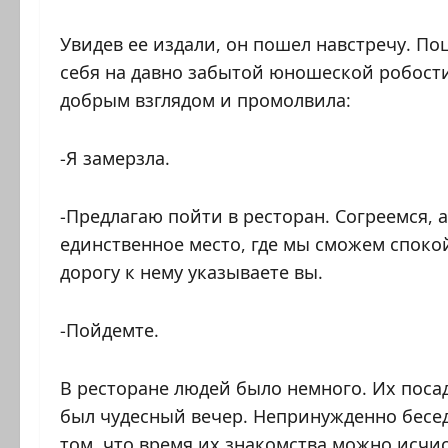
Увидев ее издали, он пошел навстречу. Поц
себя на давно забытой юношеской робости.
добрым взглядом и промолвила:
-Я замерзла.
-Предлагаю пойти в ресторан. Согреемся, 
единственное место, где мы сможем споко
дорогу к нему указываете вы.
-Пойдемте.
В ресторане людей было немного. Их посад
был чудесный вечер. Непринужденно беседу
том, что время их знакомства можно исчи