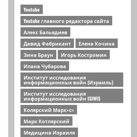
Youtube
Youtube главного редактора сайта
Алекс Бальядиев
Давид Фабрикант
Елена Кочина
Зина Браун
Игорь Костромин
Илана Чубарова
Институт исследования
информационных войн (Израиль)
Институт исследования
информационных войн ISIWIS
Колярский Марк»с»
Марк Котлярский
Медицина Израиля