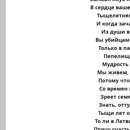
В сердце ваше
Тыщелетняя
И когда зач
Из души в
Вы убийцам 
Только в п
Пепелище
Мудрость 
Мы живем, 
Потому что
Со времен
Зреет семя
Знать, отт
Тыщи лет 
То ли в Латв
Птицу счасть