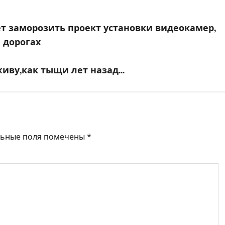
ет заморозить проект установки видеокамер,
 дорогах
иву,как тыщи лет назад…
льные поля помечены
*