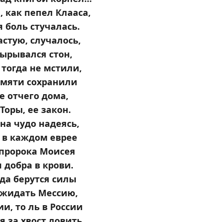
, как пепел Клааса,
 боль стучалась.
астую, случалось,
ырывался стон,
тогда не мстили,
амяти сохранили
 отчего дома,
Торы, ее закон.
на чудо надеясь,
 в каждом еврее
 пророка Моисея
 добра в крови.
уда берутся силы
ожидать Мессию,
ии, то ль в России
я за хвост ловить.