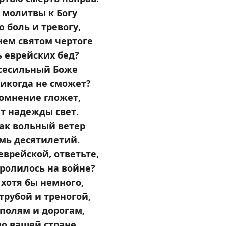
 молитвы к Богу
 боль и тревогу,
нем святом чертоге
 еврейских бед?
сесильный Боже
икогда не сможет?
сомнение гложет,
ет надежды свет.
ак вольный ветер
мь десятилетий.
еврейской, ответьте,
пролилось на войне?
 хотя бы немного,
трубой и треногой,
полям и дорогам,
но вашей стране.