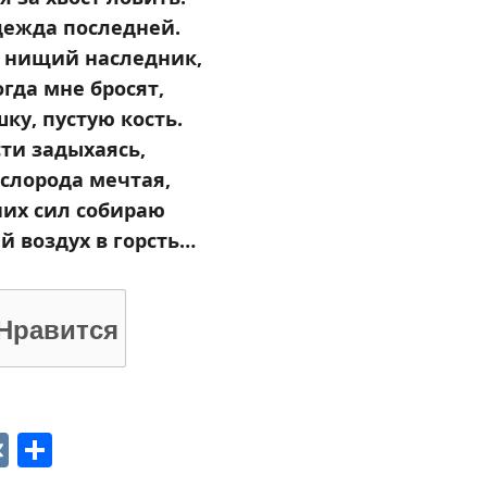
дежда последней.
о нищий наследник,
гда мне бросят,
ку, пустую кость.
сти задыхаясь,
ислорода мечтая,
них сил собираю
 воздух в горсть…
Нравится
p
ger
gram
ber
VK
Отправить