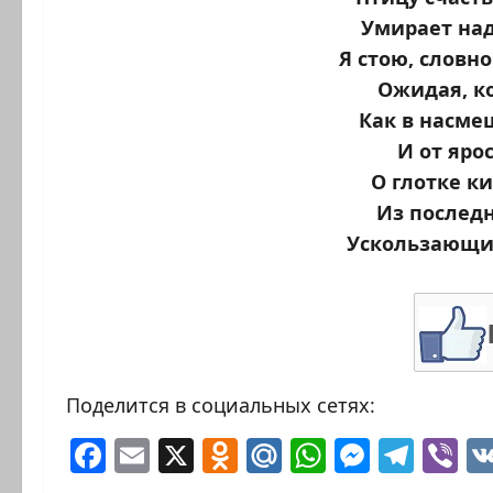
Умирает на
Я стою, словн
Ожидая, ко
Как в насмеш
И от яро
О глотке к
Из послед
Ускользающий
Поделится в социальных сетях:
Facebook
Email
X
Odnoklassniki
Mail.Ru
WhatsAp
Messen
Tele
Vi