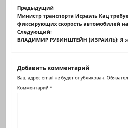
Н
Предыдущий
Министр транспорта Исраэль Кац требу
а
фиксирующих скорость автомобилей на
в
Следующий:
ВЛАДИМИР РУБИНШТЕЙН (ИЗРАИЛЬ): Я ж
и
г
а
Добавить комментарий
ц
Ваш адрес email не будет опубликован.
Обязате
Комментарий
*
и
я
з