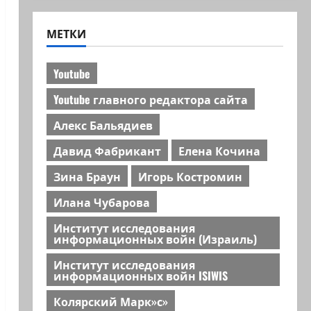
МЕТКИ
Youtube
Youtube главного редактора сайта
Алекс Бальядиев
Давид Фабрикант
Елена Кочина
Зина Браун
Игорь Костромин
Илана Чубарова
Институт исследования
информационных войн (Израиль)
Институт исследования
информационных войн ISIWIS
Колярский Марк»с»