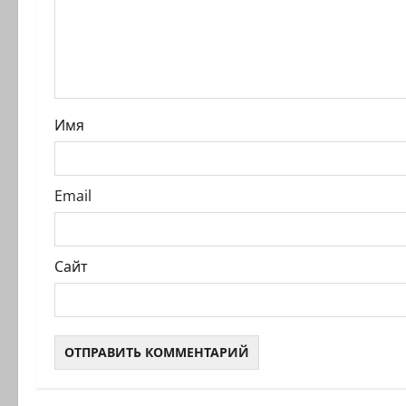
а
п
и
с
Имя
и
Email
Сайт