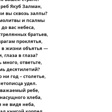
 реб Якуб Залман,
и вы сквозь залпы?
 молитвы и псалмы
до вас небеса,
стрелянных братьев,
врагам проклятья,
 в жизни объятья —
, глаза в глаза?
 много, ответьте,
мь десятилетий?
о ни год – столетье,
летописца удел.
 уважаемый ребе,
 насущного хлеба,
 не видя неба,
над книгой корпел…