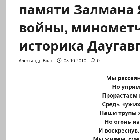
памяти Залмана 
войны, минометч
историка Даугав
Александр Волк
08.10.2010
0
Мы рассеян
Но упрям
Прорастаем 
Средь чужих
Наши трупы ж
Но огонь из
И воскреснув,
Мы живем, сме