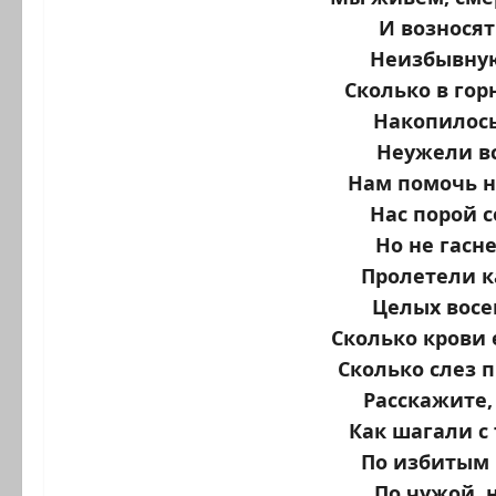
И возносят
Неизбывную
Сколько в гор
Накопилось
Неужели в
Нам помочь н
Нас порой 
Но не гасн
Пролетели к
Целых восе
Сколько крови 
Сколько слез 
Расскажите,
Как шагали с 
По избитым 
По чужой, 