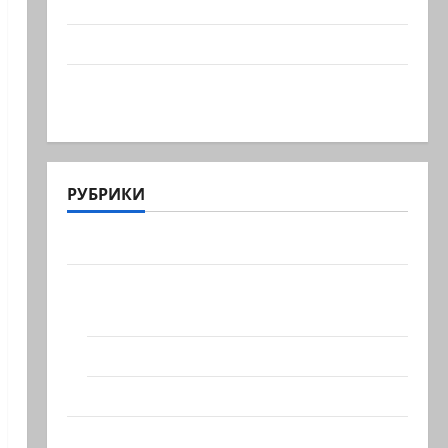
учения в Средиземном и…
А вам слабо?!
Началось или продолжается? В Сирии
произошёл…
РУБРИКИ
Актуально
Архив статей сайта
Новости на сайте (архив)
Новости Хайфы (архив)
Помним Холокост
Видео