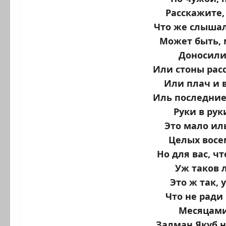
Расскажите,
Что же слышал
Может быть,
Доносили 
Или стоны рас
Или плач и 
Иль последние
Руки в руки
Это мало иль
Целых восе
Но для вас, чт
Уж таков 
Это ж так,
Что не ради
Месяцами
Залман Якуб 