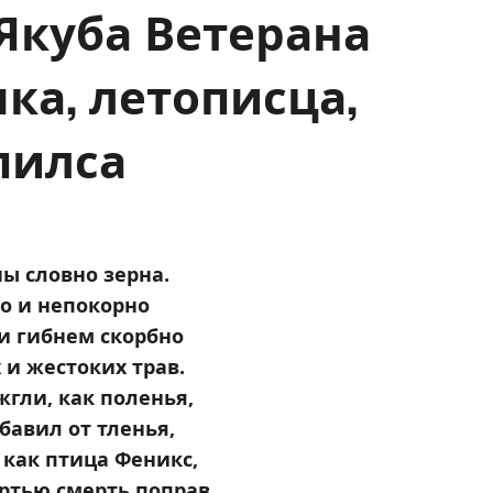
Якуба Ветерана
ка, летописца,
пилса
ы словно зерна.
о и непокорно
и гибнем скорбно
 и жестоких трав.
гли, как поленья,
бавил от тленья,
 как птица Феникс,
ртью смерть поправ.