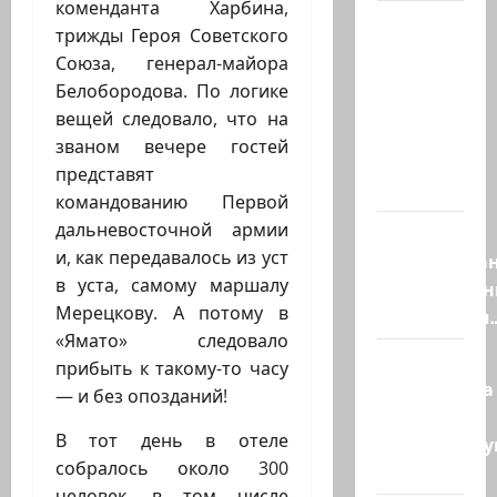
коменданта Харбина,
Мордехай
трижды Героя Советского
Давид,
Союза, генерал-майора
сторонник
Белобородова. По логике
правых
вещей следовало, что на
сил,
званом вечере гостей
один из
представят
самых…
командованию Первой
дальневосточной армии
Ливан
и, как передавалось из уст
разочарова
в уста, самому маршалу
нерасшире
Мерецкову. А потому в
пилотными
«Ямато» следовало
Маша и
прибыть к такому-то часу
Капитолина
— и без опозданий!
— те, кто
В тот день в отеле
координиру
собралось около 300
работу…
человек, в том числе