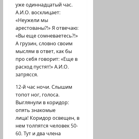
уже одиннадцатый час.
А.И.О. восклицает:
«Неужели мы
арестованы?!» Я отвечаю:
«Вы еще сомневаетесь?!»
А грузин, словно своим
мыслям в ответ, как бы
про себя говорит: «Еще в
расход пустят!» А.И.О.
затрясся.
12-й час ночи. Слышим
топот ног, голоса.
Выглянули в коридор:
опять знакомые
лица! Коридор освещен, в
нем толпятся человек 50-
60. Тут и два члена