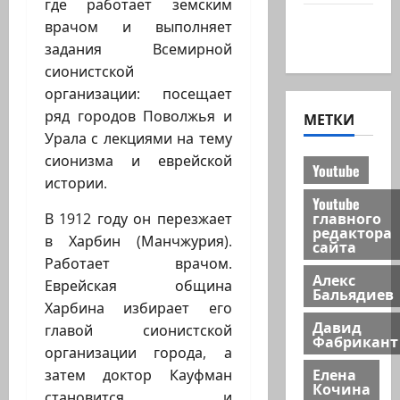
где работает земским
Хайфа
врачом и выполняет
новости
задания Всемирной
сионистской
организации: посещает
ряд городов Поволжья и
МЕТКИ
Урала с лекциями на тему
сионизма и еврейской
Youtube
истории.
Youtube
главного
В 1912 году он перезжает
редактора
в Харбин (Манчжурия).
сайта
Работает врачом.
Алекс
Еврейская община
Бальядиев
Харбина избирает его
Давид
главой сионистской
Фабрикант
организации города, а
Елена
затем доктор Кауфман
Кочина
становится и