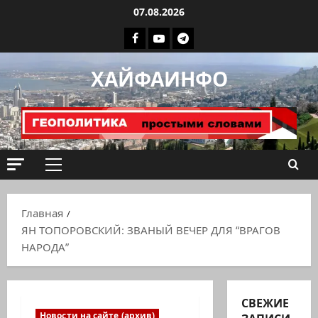
Перейти
07.08.2026
к
Facebook
Youtube
Телеграмм
содержимому
группа
ХАЙФАИНФО
ХАЙФАИНФО
Основное
меню
Главная
ЯН ТОПОРОВСКИЙ: ЗВАНЫЙ ВЕЧЕР ДЛЯ “ВРАГОВ
НАРОДА”
СВЕЖИЕ
Новости на сайте (архив)