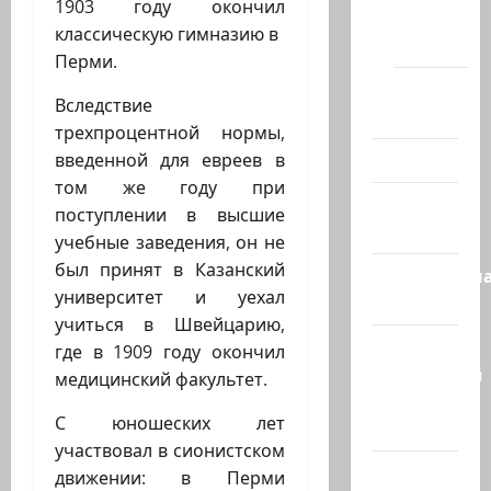
1903 году окончил
Хайфы
классическую гимназию в
(архив)
Перми.
Помним
Вследствие
Холокост
трехпроцентной нормы,
Видео
введенной для евреев в
том же году при
Израиль
поступлении в высшие
сегодня
учебные заведения, он не
был принят в Казанский
Литературн
университет и уехал
гостиная
учиться в Швейцарию,
Марк
где в 1909 году окончил
Котлярский
медицинский факультет.
Телеграмм
С юношеских лет
Канал
участвовал в сионистском
Наш мир
движении: в Перми