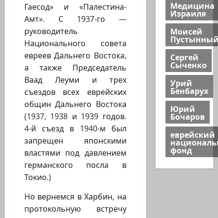
Медицина
Гаесод» и «Палестина-
Израиля
Амт». С 1937-го —
Моисей
руководитель
Пустынны
Национального совета
евреев Дальнего Востока,
Сергей
Сыченко
а также Председатель
Ваад Леуми и трех
Урий
Бенбарух
съездов всех еврейских
общин Дальнего Востока
Юрий
Бочаров
(1937, 1938 и 1939 годов.
4-й съезд в 1940-м был
еврейский
запрещен японскими
национал
фонд
властями под давлением
германского посла в
Токио.)
Но вернемся в Харбин, на
протокольную встречу