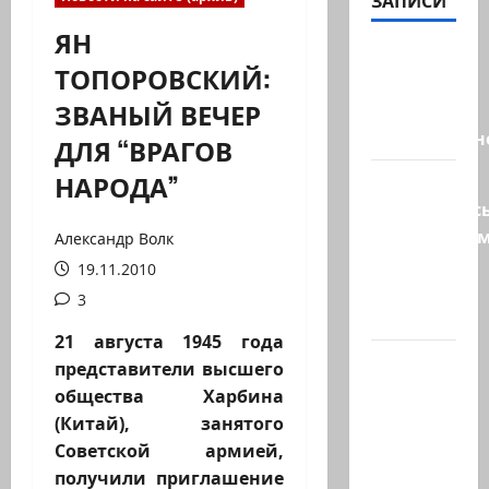
ЗАПИСИ
ЯН
Президент
ТОПОРОВСКИЙ:
Трамп о
ЗВАНЫЙ ВЕЧЕР
мире
искусственн
ДЛЯ “ВРАГОВ
НАРОДА”
Турция
возмутилас
нарушение
Александр Волк
границ
19.11.2010
— в
3
регионе…
21 августа 1945 года
Кара
представители высшего
божья? 4
общества Харбина
августа,
(Китай), занятого
во время
Советской армией,
матча
получили приглашение