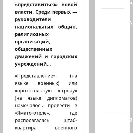
региональн
«представиться» новой
власти. Среди первых —
Что
руководители
происходит,
национальных общин,
когда
религиозных
палестинец
организаций,
приезжает
общественных
работать
движений и городских
в…
учреждений…
Ожидается,
«Представление» (на
что
языке военных) или
Саудовская
«протокольную встречу»
Аравия,
(на языке дипломатов)
Турция и
намечалось провести в
Пакистан…
«Ямато-отеле», где
Заботливый
располагалась штаб-
котяра…
квартира военного