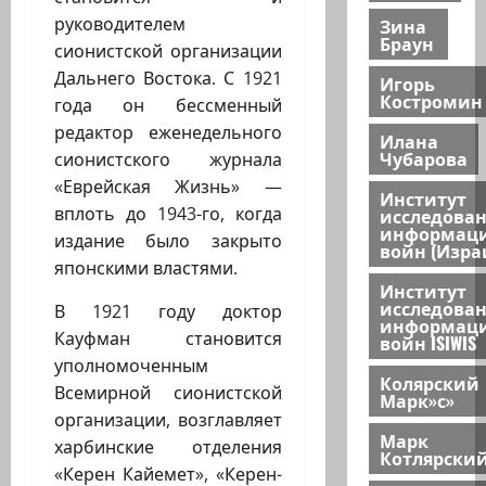
руководителем
Зина
Браун
сионистской организации
Дальнего Востока. С 1921
Игорь
Костромин
года он бессменный
редактор еженедельного
Илана
Чубарова
сионистского журнала
«Еврейская Жизнь» —
Институт
вплоть до 1943-го, когда
исследова
информац
издание было закрыто
войн (Изра
японскими властями.
Институт
исследова
В 1921 году доктор
информац
Кауфман становится
войн ISIWIS
уполномоченным
Колярский
Всемирной сионистской
Марк»с»
организации, возглавляет
Марк
харбинские отделения
Котлярски
«Керен Кайемет», «Керен-