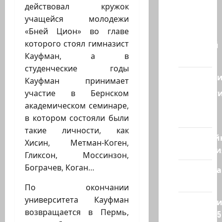
— взгляд
действовал кружок
из
учащейся молодежи
Израиля
«Бней Цион» во главе
которого стоял гимназист
Ближний
Кауфман, а в
Восток
студенческие годы
Геополит
Кауфман принимает
Новост
участие в Бернском
из
академическом семинаре,
стран
в котором состояли были
такие личности, как
Кибервой
Хисин, Метман-Коген,
Технологи
Гликсон, Моссинзон,
Бограчев, Коган…
Полемика
на сайте
По окончании
университета Кауфман
Редколеги
возвращается в Пермь,
сайта 2025