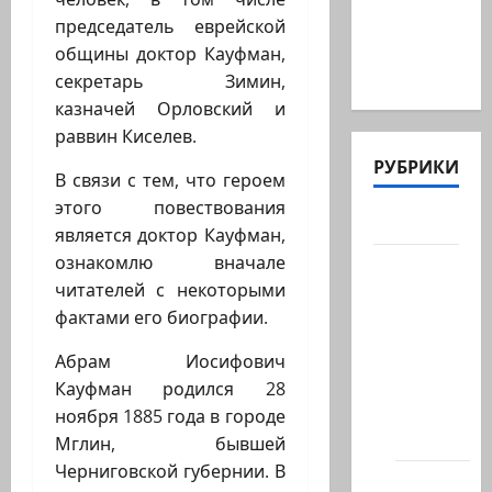
@markkot56
председатель еврейской
posted a
общины доктор Кауфман,
video
секретарь Зимин,
казначей Орловский и
раввин Киселев.
РУБРИКИ
В связи с тем, что героем
этого повествования
Актуально
является доктор Кауфман,
ознакомлю вначале
Архив
читателей с некоторыми
статей
фактами его биографии.
сайта
Новости
Абрам Иосифович
на
Кауфман родился 28
сайте
ноября 1885 года в городе
(архив)
Мглин, бывшей
Черниговской губернии. В
Новости