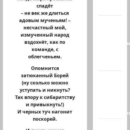
создают
спадёт
новый…
– не век же длиться
адовым мученьям! –
Сегодня
несчастный мой,
отмечается
измученный народ
день
вздохнёт, как по
подкаблучн
команде, с
Кто
облегченьем.
таковой
-…
Опомнится
затюканный Борей
Голос
(ну сколько можно
одинокого
уступать и никнуть?
в
Так впору к сибаритству
пустыне
и привыкнуть!)
Левый
И черных туч нагонит
общественн
поскорей.
Президент