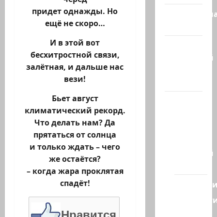
придет однажды. Но
Литературн
ещё не скоро…
гостиная
И в этой вот
Марк
бесхитростной связи,
Котлярский
залётная, и дальше нас
Телеграмм
вези!
Канал
Бьет август
Наш мир
климатический рекорд.
— взгляд
Что делать нам? Да
из
прятаться от солнца
Израиля
и только ждать – чего
Ближний
же остаётся?
Восток
– когда жара проклятая
спадёт!
Геополит
Новост
из
Нравится