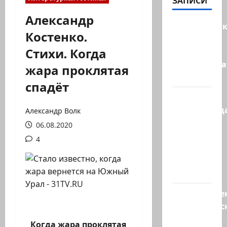
ЗАПИСИ
Александр
Макаронни
Костенко.
рехнулись?
Стихи. Когда
Высший
администр
жара проклятая
суд…
спадёт
Зини
предупрежда
Александр Волк
обещания
06.08.2020
ХАМАСа
4
вредны
для
нашего…
Могуществе
мусульманс
страны
Когда жара проклятая