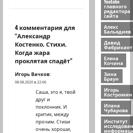
Youtube
а
главного
редактора
сайта
ц
4 комментария для
Алекс
и
Бальядиев
“
Александр
Давид
я
Костенко. Стихи.
Фабрикант
Когда жара
з
Елена
проклятая спадёт
”
Кочина
а
Зина
Игорь Вачков
:
Браун
п
08.08.2020 в 22:06
Игорь
и
Саша, это я, твой
Костромин
друг и
с
Илана
поклонник. И
Чубарова
критик, между
и
Институт
прочим. Стихи
исследова
очень хороши,
информац