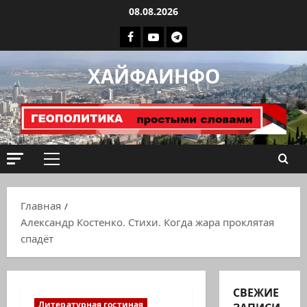
Перейти
08.08.2026
к
Facebook
Youtube
Телеграмм
содержимому
группа
ХАЙФАИНФО
ХАЙФАИНФО
Основное
меню
Главная
Александр Костенко. Стихи. Когда жара проклятая
спадёт
СВЕЖИЕ
Литературная гостиная