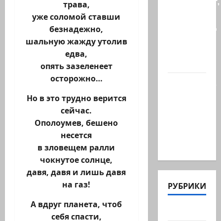
происходит,
трава,
когда
уже соломой ставши
палестинец
безнадежно,
приезжает
шальную жажду утолив
работать
едва,
в…
опять зазеленеет
осторожно…
Ожидается,
что
Но в это трудно верится
Саудовская
сейчас.
Аравия,
Ополоумев, бешено
Турция и
несется
Пакистан…
в зловещем ралли
чокнутое солнце,
давя, давя и лишь давя
на газ!
РУБРИКИ
А вдруг планета, чтоб
Актуально
себя спасти,