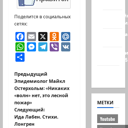
стран
Кибервой
Поделится в социальных
Технологи
сетях:
Facebook
Email
X
Odnoklassniki
Mail.Ru
Полемика
на сайте
WhatsApp
Messenger
Telegram
Viber
VK
Редколеги
Отправить
сайта 2025
Хайфа
Н
Предыдущий
новости
Эпидемиолог Майкл
а
Остерхольм: «Никаких
«волн» нет, это лесной
в
пожар»
МЕТКИ
и
Следующий:
Ида Лабен. Стихи.
Youtube
г
Лонгрен