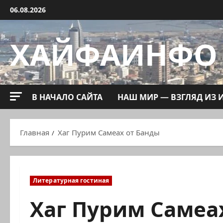
Перейти
06.08.2026
к
содержимому
ХАЙФАИНФО
В НАЧАЛО САЙТА
НАШ МИР — ВЗГЛЯД ИЗ 
Главная
Хаг Пурим Самеах от Банды
Литературная гостиная
Хаг Пурим Самеа