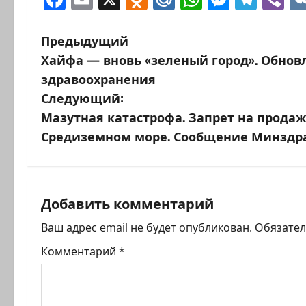
Н
Предыдущий
Хайфа — вновь «зеленый город». Обно
а
здравоохранения
в
Следующий:
Мазутная катастрофа. Запрет на прода
и
Средиземном море. Сообщение Минздр
г
а
Добавить комментарий
ц
Ваш адрес email не будет опубликован.
Обязате
и
Комментарий
*
я
з