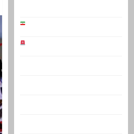
Этот перфоманс времен Средневековья
устроила левая…
В Иране заблокировали счета
Национальной…
Иранская оппозиция: Тегеран готов к
серьезным…
Полицейский без причины толкнул
девушку в спину, а…
Старшина Тамир Вакнин, 33 года, из
Эйлата, погиб вчера в…
В 2019-м Биньямину Нетаниягу не
хватило ровно одного…
Газета «Аль-Шарк аль-Аваст»: Второй
этап соглашения о…