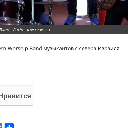
Northern Worship Band - Purim חג פורים שמח
rn Worship Band музыкантов с севера Израиля.
Нравится
p
ger
gram
ber
VK
Отправить