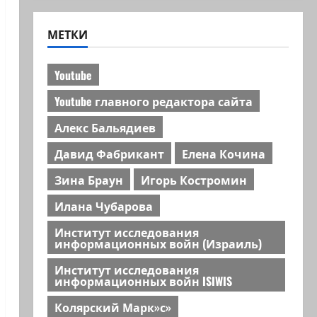
МЕТКИ
Youtube
Youtube главного редактора сайта
Алекс Бальядиев
Давид Фабрикант
Елена Кочина
Зина Браун
Игорь Костромин
Илана Чубарова
Институт исследования
информационных войн (Израиль)
Институт исследования
информационных войн ISIWIS
Колярский Марк»с»