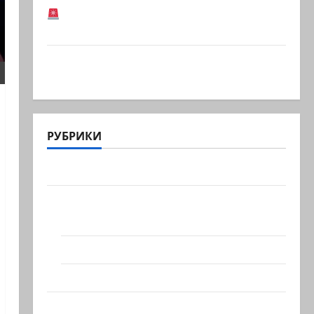
В Германии предотвратили
возможный теракт в…
Кому дан Илуз? Дан Илуз, беглый
депутат из «Ликуда»,…
РУБРИКИ
Актуально
Архив статей сайта
Новости на сайте (архив)
Новости Хайфы (архив)
Помним Холокост
Видео