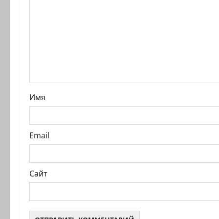
а
п
и
с
и
Имя
Email
Сайт