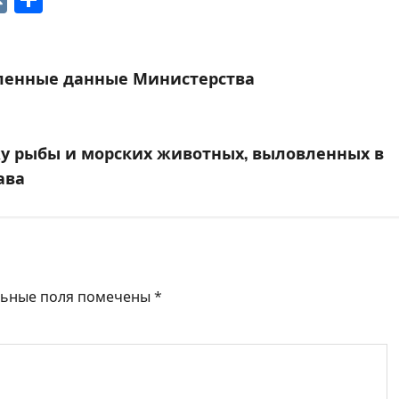
вленные данные Министерства
жу рыбы и морских животных, выловленных в
ава
льные поля помечены
*