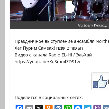
Праздничное выступление ансамбля Northe
Хаг Пурим Самеах! חג פורים שמח
Видео с канала Radio EL-HI / ЭльХай
https://youtu.be/XuSmu4ZDS1w
Поделится в социальных сетях:
Facebook
Email
X
Odnoklassniki
Mail.Ru
WhatsAp
Messen
Tele
Vi