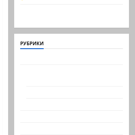
Обидели… Эйнав Цангаукер
выдворили с заседании…
РУБРИКИ
Актуально
Архив статей сайта
Новости на сайте (архив)
Новости Хайфы (архив)
Помним Холокост
Видео
Израиль сегодня