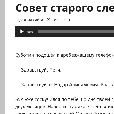
Совет старого сл
Редакция Сайта
18.05.2021
Аудиоплеер
00:00
Суботин подошёл к дребезжащему телефон
— Здравствуй, Петя.
— Здравствуйте, Надар Анисимович. Рад с
-А я уже соскучился по тебе. Со дня твоей
двух месяцев. Навести старика. Очень хоч
свою жизнь с красавицей Медеей. Когда п