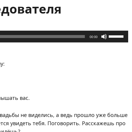
едователя
Использу
00:00
клавиши
вверх/
вниз,
у:
чтобы
увеличит
или
уменьши
лышать вас.
громкость
 свадьбы не виделись, а ведь прошло уже больше
ется увидеть тебя. Поговорить. Расскажешь про
ридёшь?