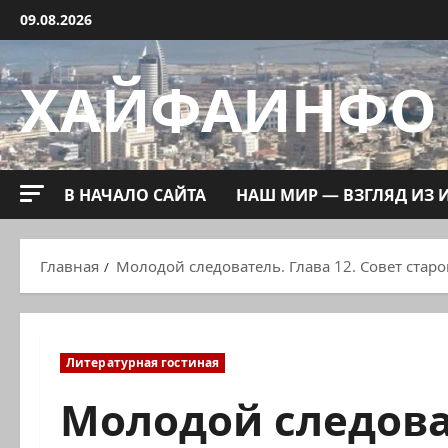
Перейти
09.08.2026
к
содержимому
ХАЙФАИНФО
В НАЧАЛО САЙТА
НАШ МИР — ВЗГЛЯД ИЗ 
Главная
Молодой следователь. Глава 12. Совет старо
Литературная гостиная
Молодой следоват