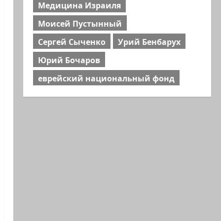
Медицина Израиля
Моисей Пустынный
Сергей Сыченко
Урий Бенбарух
Юрий Бочаров
еврейский национальный фонд