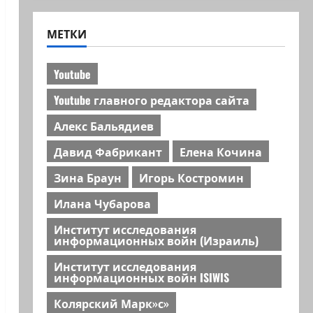
МЕТКИ
Youtube
Youtube главного редактора сайта
Алекс Бальядиев
Давид Фабрикант
Елена Кочина
Зина Браун
Игорь Костромин
Илана Чубарова
Институт исследования
информационных войн (Израиль)
Институт исследования
информационных войн ISIWIS
Колярский Марк»с»