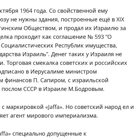
тября 1964 года. Со свойственной ему
зу не нужны здания, построенные ещё в XIX
инским Обществом, и продал их Израилю за
делка проходит как соглашение № 593 “О
 Социалистических Республик имущества,
арства Израиль”. Денег таких у Израиля не
. Торговая смекалка советских и российских
одписано в Иерусалиме министром
м финансов П. Сапиром, с израильской
 послом СССР в Израиле М.Бодровым.
 маркировкой «Jaffa». Но советский народ ел и
ляет агент мирового империализма.
affa» специально допущенные к