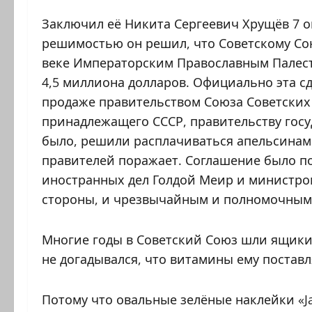
Заключил её Никита Сергеевич Хрущёв 7 ок
решимостью он решил, что Советскому Сою
веке Императорским Православным Палест
4,5 миллиона долларов. Официально эта с
продаже правительством Союза Советских
принадлежащего СССР, правительству госуд
было, решили расплачиваться апельсинами
правителей поражает. Соглашение было п
иностранных дел Голдой Меир и министро
стороны, и чрезвычайным и полномочным
Многие годы в Советский Союз шли ящики с
не догадывался, что витамины ему постав
Потому что овальные зелёные наклейки «J