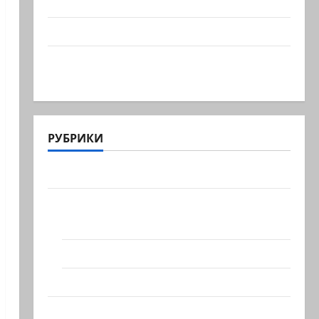
учения в Средиземном и…
А вам слабо?!
Началось или продолжается? В Сирии
произошёл…
РУБРИКИ
Актуально
Архив статей сайта
Новости на сайте (архив)
Новости Хайфы (архив)
Помним Холокост
Видео