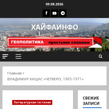
Перейти
09.08.2026
к
Facebook
Youtube
Телеграмм
содержимому
группа
ХАЙФАИНФО
ХАЙФАИНФО
Основное
меню
Главная
ВЛАДИМИР КИЦИС «ЧЕТВЕРО, 1965-1971»
СВЕЖИЕ
Литературная гостиная
ЗАПИСИ