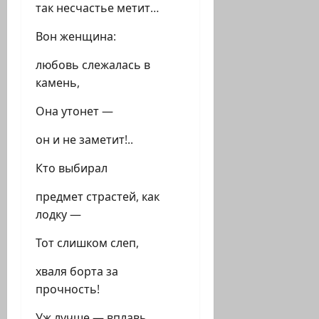
так несчастье метит…
Вон женщина:
любовь слежалась в
камень,
Она утонет —
он и не заметит!..
Кто выбирал
предмет страстей, как
лодку —
Тот слишком слеп,
хваля борта за
прочность!
Уж лучше — вплавь,