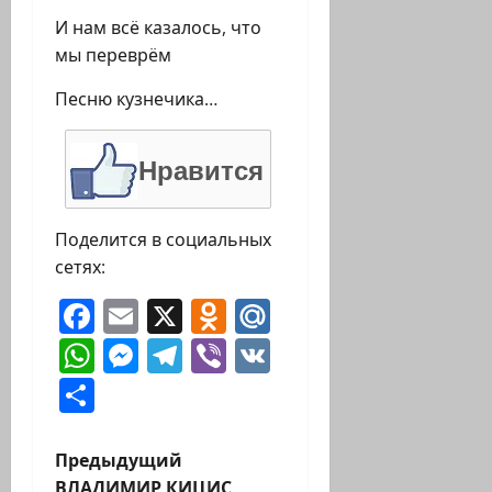
И нам всё казалось, что
мы переврём
Песню кузнечика…
Нравится
Поделится в социальных
сетях:
Facebook
Email
X
Odnoklassniki
Mail.Ru
WhatsApp
Messenger
Telegram
Viber
VK
Отправить
Н
Предыдущий
ВЛАДИМИР КИЦИС