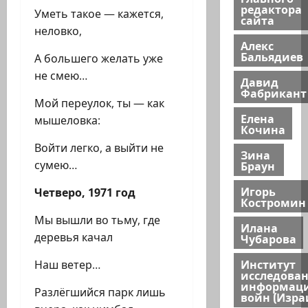
редактора
Уметь такое — кажется,
сайта
неловко,
Алекс
Бальядиев
А большего желать уже
не смею…
Давид
Фабрикант
Мой переулок, ты — как
Елена
мышеловка:
Кочина
Войти легко, а выйти не
Зина
Браун
сумею…
Игорь
Четверо, 1971 год
Костромин
Мы вышли во тьму, где
Илана
деревья качал
Чубарова
Институт
Наш ветер…
исследова
информац
Разлёгшийся парк лишь
войн (Изра