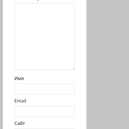
и
с
и
Имя
Email
Сайт