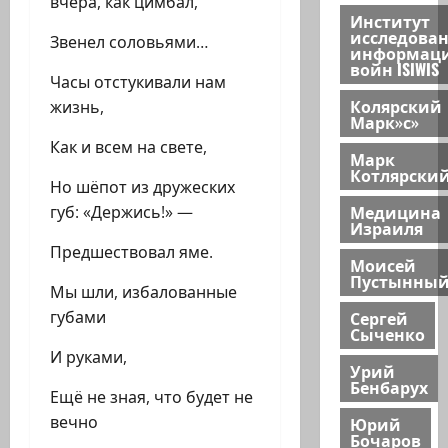
вчера, как цимбал,
Институт
исследова
Звенел соловьями…
информац
войн ISIWIS
Часы отстукивали нам
Колярский
жизнь,
Марк»с»
Как и всем на свете,
Марк
Котлярски
Но шёпот из дружеских
Медицина
губ: «Держись!» —
Израиля
Предшествовал яме.
Моисей
Пустынны
Мы шли, избалованные
Сергей
губами
Сыченко
И руками,
Урий
Бенбарух
Ещё не зная, что будет не
вечно
Юрий
Бочаров