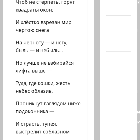
Литературн
Чтоб не стерпеть, горят
гостиная
квадраты окон;
Марк
И хлёстко взрезан мир
Котлярский
чертою снега
Телеграмм
На черноту — и негу,
Канал
быль — и небыль…
Наш мир
Но лучше не взбирайся
— взгляд
лифта выше —
из
Израиля
Туда, где кошки, жесть
Ближний
небес облазив,
Восток
Проникнут взглядом ниже
Геополит
подоконника —
Новост
И страсть, тупея,
из
выстрелит соблазном
стран