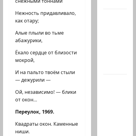
снежными тоннами
с…
Нежность придавливало,
Абу-
как отару;
Даби,
которого
Алые плыли во тьме
не видно
абажурики,
в
Ёкало сердце от близости
заголовках
мокрой,
Когда в
мире…
И на пальто твоём стыли
— дежурили —
Часть 2-я
6.
Ой, независимо! — блики
Сегодня
от окон…
вечером
они
Переулок, 1969.
проводят
Квадраты окон. Каменные
Йоава
ниши.
через…