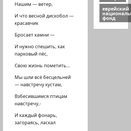
Нашим — ветер,
еврейский
национал
И что весной дискобол —
фонд
красавчик
Бросает камни —
И нужно спешить, как
парковый пёс,
Свою жизнь пометить…
Мы шли всё бесцельней
— навстречу кустам,
Взбесившимся птицам
навстречу,-
И каждый фонарь,
загораясь, ласкал