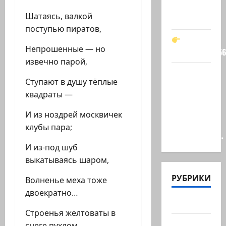
Он —
Шатаясь, валкой
мой…
поступью пиратов,
Непрошенные — но
t.me/markkot5
извечно парой,
Обидели…
Ступают в душу тёплые
Эйнав
квадраты —
Цангаукер
выдворили
И из ноздрей москвичек
с
клубы пара;
заседании…
И из-под шуб
выкатываясь шаром,
РУБРИКИ
Волненье меха тоже
двоекратно…
Актуально
Строенья желтоваты в
Архив
снеге пухлом