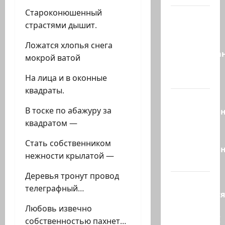
Староконюшенный
Это пост
страстями дышит.
Шломо
Фильбера,
Ложатся хлопья снега
опубликова
мокрой ватой
незадолго
На лица и в оконные
до…
квадраты.
Вы
В тоске по абажуру за
необразова
квадратом —
«Вы
просто
Стать собственником
необразован
нежности крылатой —
…
Деревья тронут провод
Вот,
телеграфный…
оказывается
кто спас
Любовь извечно
Зеленского!
собственностью пахнет…