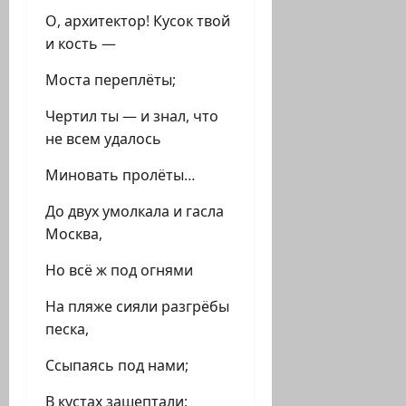
О, архитектор! Кусок твой
и кость —
Моста переплёты;
Чертил ты — и знал, что
не всем удалось
Миновать пролёты…
До двух умолкала и гасла
Москва,
Но всё ж под огнями
На пляже сияли разгрёбы
песка,
Ссыпаясь под нами;
В кустах зашептали: