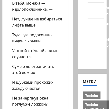
В тебя, монаха —
Кибервой
идолопоклонника, —
Технологи
Нет, лучше не взбираться
Полемика
лифта выше,
на сайте
Туда. где подоконник
Редколеги
виден с крыши:
сайта 2025
Уютней с тёплой ложью
Хайфа
соучастья…
новости
Сумею ль ограничить
этой ложью
МЕТКИ
И шубками прохожих
жажду счастья,
Youtube
Не зачерпнув окна
Youtube
поглубже ложкой?
главного