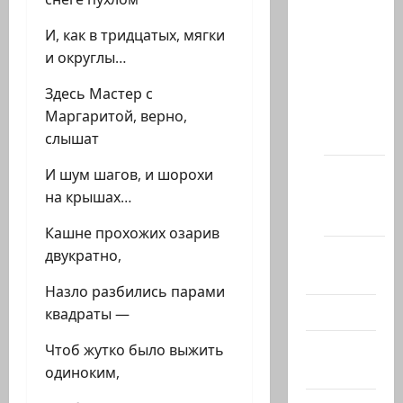
статей
И, как в тридцатых, мягки
сайта
и округлы…
Новости
на
Здесь Мастер с
сайте
Маргаритой, верно,
(архив)
слышат
Новости
И шум шагов, и шорохи
Хайфы
на крышах…
(архив)
Кашне прохожих озарив
Помним
двукратно,
Холокост
Назло разбились парами
Видео
квадраты —
Израиль
Чтоб жутко было выжить
сегодня
одиноким,