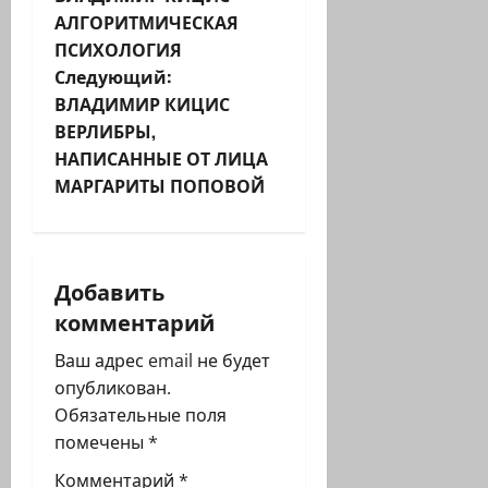
а
АЛГОРИТМИЧЕСКАЯ
ПСИХОЛОГИЯ
в
Следующий:
и
ВЛАДИМИР КИЦИС
ВЕРЛИБРЫ,
г
НАПИСАННЫЕ ОТ ЛИЦА
МАРГАРИТЫ ПОПОВОЙ
а
ц
и
Добавить
комментарий
я
Ваш адрес email не будет
з
опубликован.
Обязательные поля
а
помечены
*
п
Комментарий
*