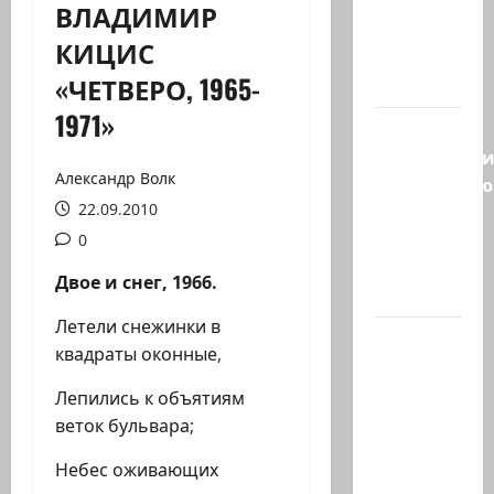
ВЛАДИМИР
Козел,
КИЦИС
козел, а
«ЧЕТВЕРО, 1965-
умный…
1971»
С
удовольств
Александр Волк
рекомендую
22.09.2010
канал
Марии
0
Волох —
Двое и снег, 1966.
…
Летели снежинки в
Вице-
квадраты оконные,
президент
США
Лепились к объятиям
Дж.Д.Вэнс
веток бульвара;
обо всей
Небес оживающих
ситуации