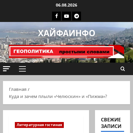
Перейти
06.08.2026
к
Facebook
Youtube
Телеграмм
содержимому
группа
ХАЙФАИНФО
ХАЙФАИНФО
Основное
меню
Главная
Куда и зачем плыли «Челюскин» и «Пижма»?
СВЕЖИЕ
Литературная гостиная
ЗАПИСИ