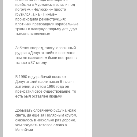
прибыли в Мурманск и встали под
погрузку. «Челюскин» просто
грузился, а на «Пижме»
происходила реконструкция:
плотники превращали корабельные
трюмы в плавучую тюрьму для двух
тысяч заключенных.
Забегая вперед, скажу: оловянный
рудник «Депутатский» и поселок с
тем же названием были построены
только в 37-м году.
В 1990 году рабочий поселок
Депутатский насчитывал 6 тысяч
жителей, а летом 1996 года он
прекратил свое существование, то
есть был оставлен людьми.
Добывать оловянную руду на краю
света, да еще за Полярным кругом,
оказалось в несколько раз дороже,
чем покупать готовое олово в
Малайзии.