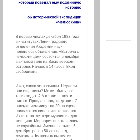
33 года,
который поведал ему подлинную
историю
из
Эйлата,
об исторической экспедиции
«Челюскина»
погиб
вчера в…
В первых числах декабря 1983 года
в институтах Ленинградского
В 2019-м
отделения Академии наук
появилось объявление: «Встреча с
Биньямину
челюскинцами состоится 5 декабря
Нетаниягу
в актовом зале на Васильевском
острове. Начало в 14 часов. Вход
не
свободный».
хватило
ровно
Итак, снова челюскинцы. Неужели
они еще живы? Может быть, все-
одного…
таки сходить? А в зале — почти
никого. Правда, народ подходит. С
Газета
опозданием минут на 20 на сцене
появляются виновники торжества.
«Аль-
Их пятеро: четверо мужчин и одна
Шарк
женщина. Мероприятие оказалось
не случайным. Именно сегодня, 5
аль-
декабря, ровно 50 лет назад,
Аваст»:
ледокол «Челюскин» вышел из