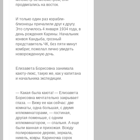
продвигались на восток.
И только один раз корабли-
близнецы причалили друг к другу.
Это случилось 4 января 1934 года, в
день рождения Карины. Начальник
конвоя Кандыба, грозный
представитель ЧК, без пяти минут
комбриг, пожелал лично увидеть
новорожденную дочь.
Елизавета Борисовна занимала
каюту-люкс, такую же, как у капитана
и начальника экспедиции.
— Какая была каюта! — Елизавета
Борисовна мечтательно закрывает
глаза. — Вижу ее как сейчас: две
комнаты, одна большая, с двумя
иллюминаторами, — гостиная,
другая поменьше, с одним
иллюминатором, — спальня. А еще
были ванная и прихожая. Всюду
полированное дерево, зеркала,
никель, ковры. Кариночка сорок