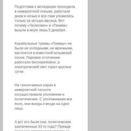
Подготовка к экспедиции проходила
в невероятной спешке, работали
днем и ночью и все-таки уложились
только за четыре месяца. Вот
почему «Челюскин» и «Пижма»
вышли в море лишь 5 декабря.
Корабельные трюмы «Пижмы» не
были ни холодными, ни мрачными,
как поется в известной колымской
песне. Паровое отопление
работало бесперебойно, а
электрический свет горел круглые
сутки.
На трехэтажных нарах в
невероятной тесноте
сосуществовали уголовники и
политические. С уголовниками все
ясно, они всегда и везде на одно
лицо.
А вот кто были они, политические
заключенные 33-го года? Прежде