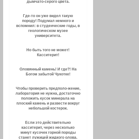
дымчато-серого цвета.
Где-то он уже видел такую
породу! Подумал немного и
вспомнил: в студенческие годы, в
геологическом музее
университета.
Но быть того не может!
Касситерит!
Оловянный камень! И где?! На
Богом забытой Чукотке!
Чтобы проверить предполо-жение,
лаборатория не нужна, достаточно
положить кусок минерала на
плоский камень и развести вокруг
небольшой костерок.
Если это действительно
касситерит, через несколько
минут кусочек горной породы
станет лужицей жидкого олова.