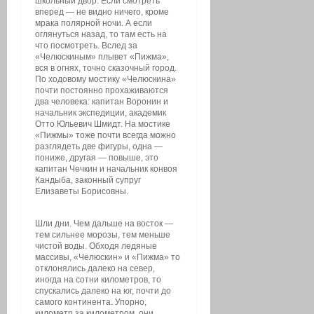
школьный двор. Если смотреть
вперед — не видно ничего, кроме
мрака полярной ночи. А если
оглянуться назад, то там есть на
что посмотреть. Вслед за
«Челюскиным» плывет «Пижма»,
вся в огнях, точно сказочный город.
По ходовому мостику «Челюскина»
почти постоянно прохаживаются
два человека: капитан Воронин и
начальник экспедиции, академик
Отто Юльевич Шмидт. На мостике
«Пижмы» тоже почти всегда можно
разглядеть две фигуры, одна —
пониже, другая — повыше, это
капитан Чечкин и начальник конвоя
Кандыба, законный супруг
Елизаветы Борисовны.
Шли дни. Чем дальше на восток —
тем сильнее морозы, тем меньше
чистой воды. Обходя ледяные
массивы, «Челюскин» и «Пижма» то
отклонялись далеко на север,
иногда на сотни километров, то
спускались далеко на юг, почти до
самого континента. Упорно,
километр за километром, они