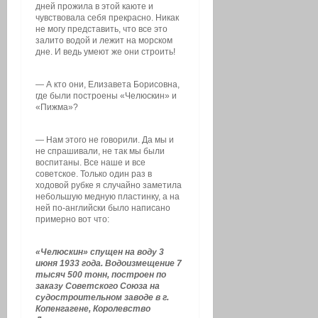
дней прожила в этой каюте и
чувствовала себя прекрасно. Никак
не могу представить, что все это
залито водой и лежит на морском
дне. И ведь умеют же они строить!
— А кто они, Елизавета Борисовна,
где были построены «Челюскин» и
«Пижма»?
— Нам этого не говорили. Да мы и
не спрашивали, не так мы были
воспитаны. Все наше и все
советское. Только один раз в
ходовой рубке я случайно заметила
небольшую медную пластинку, а на
ней по-английски было написано
примерно вот что:
«Челюскин» спущен на воду 3
июня 1933 года. Водоизмещение 7
тысяч 500 тонн, построен по
заказу Советского Союза на
судостроительном заводе в г.
Копенгагене, Королевство