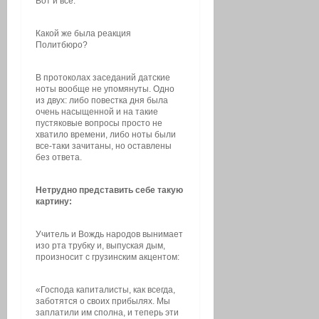
Вот и все.
Какой же была реакция
Политбюро?
В протоколах заседаний датские
ноты вообще не упомянуты. Одно
из двух: либо повестка дня была
очень насыщенной и на такие
пустяковые вопросы просто не
хватило времени, либо ноты были
все-таки зачитаны, но оставлены
без ответа.
Нетрудно представить себе такую
картину:
Учитель и Вождь народов вынимает
изо рта трубку и, выпуская дым,
произносит с грузинским акцентом:
«Господа капиталисты, как всегда,
заботятся о своих прибылях. Мы
заплатили им сполна, и теперь эти