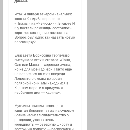
Дания».
Итак, 4 января вечером начальник
конвоя Кандыба перешел с
«Пижмы» на «Челюскин». В каюте N
6 у постели роженицы состоялось
короткое совещание комсостава.
Вопрос был один: как назвать новую
пассажирку?
Елизавета Борисовна терпеливо
выслушала всех и сказала: «Таня,
Оля или Маша — хорошие имена,
но не для моей дочери. Никто еще
не появлялся на свет посреди
Ледовитого океана во время
полярной ночи. Мы находимся в
Карском море, и я придумала
необычное имя — Карина».
Мужчины пришли в восторг, а
капитан Воронин тут же на судовом
бланке написал свидетельство о
рождении, указав точные
координаты — северную широту и
восточную долготу, — расписался и