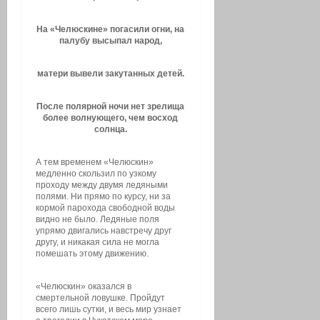
На «Челюскине» погасили огни, на
палубу высыпал народ,
матери вывели закутанных детей.
После полярной ночи нет зрелища
более волнующего, чем восход
солнца.
А тем временем «Челюскин»
медленно скользил по узкому
проходу между двумя ледяными
полями. Ни прямо по курсу, ни за
кормой парохода свободной воды
видно не было. Ледяные поля
упрямо двигались навстречу друг
другу, и никакая сила не могла
помешать этому движению.
«Челюскин» оказался в
смертельной ловушке. Пройдут
всего лишь сутки, и весь мир узнает