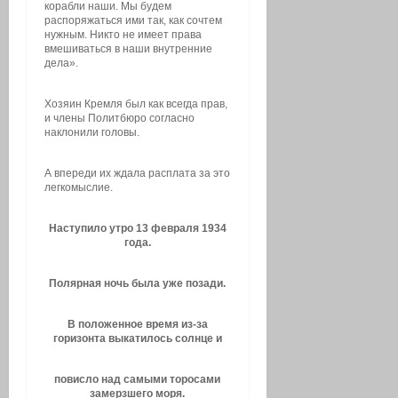
корабли наши. Мы будем
распоряжаться ими так, как сочтем
нужным. Никто не имеет права
вмешиваться в наши внутренние
дела».
Хозяин Кремля был как всегда прав,
и члены Политбюро согласно
наклонили головы.
А впереди их ждала расплата за это
легкомыслие.
Наступило утро 13 февраля 1934
года.
Полярная ночь была уже позади.
В положенное время из-за
горизонта выкатилось солнце и
повисло над самыми торосами
замерзшего моря.