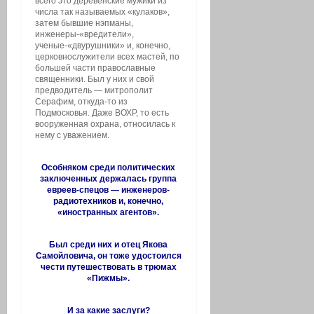
всего это деревенские мужики из
числа так называемых «кулаков»,
затем бывшие нэпманы,
инженеры-«вредители»,
ученые-«двурушники» и, конечно,
церковнослужители всех мастей, по
большей части православные
священники. Был у них и свой
предводитель — митрополит
Серафим, откуда-то из
Подмосковья. Даже ВОХР, то есть
вооруженная охрана, относилась к
нему с уважением.
Особняком среди политических
заключенных держалась группа
евреев-спецов — инженеров-
радиотехников и, конечно,
«иностранных агентов».
Был среди них и отец Якова
Самойловича, он тоже удостоился
чести путешествовать в трюмах
«Пижмы».
И за какие заслуги?