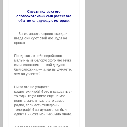
Спустя полвека его
словоохотливый сын рассказал
об этом следующую историю.
— Вы же знаете евреев: всегда и
везде они суют свой нос, куда не
просят.
Представьте себе еврейского
мальчика из белорусского местечка,
сына сапожника — мой дедушка
был сапожник, — и, как вы думаете,
чем он увлекся?
Ни за что не угадаете —
радиотехникой! И это в двадцатые-
то годы, когда никто еще не мог
понять, зачем нужно это самое
радио, если есть телефон и
телеграф! И вы думаете, он был
один? Ни боже мой! Их было много.