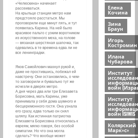
«Челюскина» начинает
Елена
рассеиваться.
Кочина
На крыльце станции метро нам
предстояло расстаться. Мы
Зина
проговорили еще минут пять, и тут
Браун
появилась Карина. На ней было
красивое пальто с узким воротником
из искусственного меха, на голове
Игорь
— вязаная шерстяная шапочка, так
Костромин
одевались в те времена едва ли не
все ленинградки.
Илана
Чубарова
Яков Самойлович махнул рукой и,
Институт
даже не простившись, побежал ей
исследова
навстречу. Они остановились, о чем-
информац
то заговорили и буквально тут же
войн (Изра
исчезли в дверях метро.
А дня через два или три Елизавета
Борисовна, мать Карины, уже
Институт
принимала у себя дома шумного и
исследова
бесцеремонного гостя. Она узнала
информац
его сразу, едва только он снял
войн ISIWIS
шляпу. Как истинная патриотка
Елизавета Борисовна относилась к
Колярский
евреям, мягко говоря, без особой
Марк»с»
симпатии. Но что она могла
сделать? Что вообще может