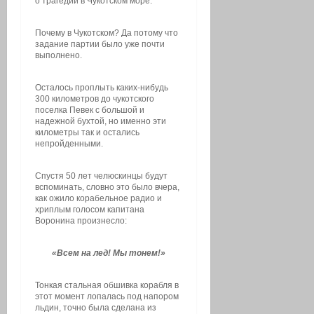
о трагедии в Чукотском море.
Почему в Чукотском? Да потому что
задание партии было уже почти
выполнено.
Осталось проплыть каких-нибудь
300 километров до чукотского
поселка Певек с большой и
надежной бухтой, но именно эти
километры так и остались
непройденными.
Спустя 50 лет челюскинцы будут
вспоминать, словно это было вчера,
как ожило корабельное радио и
хриплым голосом капитана
Воронина произнесло:
«Всем на лед! Мы тонем!»
Тонкая стальная обшивка корабля в
этот момент лопалась под напором
льдин, точно была сделана из