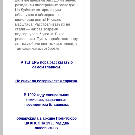
далекие времена рассудили иначе:
резиденты иностранных разведок.
На Лубянке потирали руки:
обнаружен и обезврежен
шпионский центр! И какого
масштаба! Расстреливать их не
стали — как раз вовремя
подвернулась Чукотка. Было
решено так. Пусть поработают пару
лет на добыче цветных металлов, а
там сами коньки отбросят.
А ТЕПЕРЬ пора рассказать о
самом главном.
Но сначала историческая справка.
В 1992 году специальная
комиссия, назначенная
президентом Ельциным,
обнаружила в архиве Политбюро
ЦК КПСС за 1933 год два
любопытных