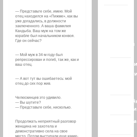
Наш мир
— Представьте себе, имею. Мой
отец находился на «Пижме», как вы
— взгляд
уже догадались, в должности
из
заключенного. А ваша фамилия
Кандыба. Ваш муж на том же
Израиля
корабле был начальником конвоя.
Где он сейчас?
Ближний
Восток
— Мой муж в 34-м году был
репрессирован и погиб, так же, как и
Геополит
ваш отец.
Новост
— А вот тут вы ошибаетесь: мой
из
отец до сих пор жив.
стран
Челюскинцев это удивило.
Кибервой
— Вы шутите?
Технологи
— Представьте себе, нисколько.
Полемика
Продолжать неприятный разговор
женщина не захотела и
на сайте
демонстративно села на свое
место. Потом выступали еще какие-