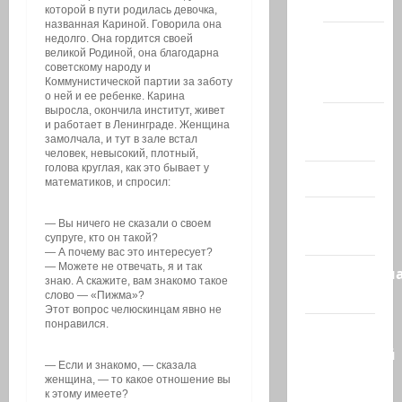
(архив)
которой в пути родилась девочка,
названная Кариной. Говорила она
Новости
недолго. Она гордится своей
великой Родиной, она благодарна
Хайфы
советскому народу и
(архив)
Коммунистической партии за заботу
о ней и ее ребенке. Карина
выросла, окончила институт, живет
Помним
и работает в Ленинграде. Женщина
Холокост
замолчала, и тут в зале встал
человек, невысокий, плотный,
голова круглая, как это бывает у
Видео
математиков, и спросил:
Израиль
— Вы ничего не сказали о своем
сегодня
супруге, кто он такой?
— А почему вас это интересует?
— Можете не отвечать, я и так
Литературн
знаю. А скажите, вам знакомо такое
гостиная
слово — «Пижма»?
Этот вопрос челюскинцам явно не
понравился.
Марк
Котлярский
— Если и знакомо, — сказала
Телеграмм
женщина, — то какое отношение вы
к этому имеете?
Канал