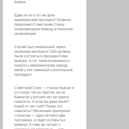
бумаги.
Едва ли не в тот же день
американский президент Рузвельт
предложил Советскому Союзу
безвозмездную помощь в спасении
челюскинцев.
Случай был уникальный: через
несколько месяцев в США должны
были состояться президентские
выборы. А тут такая возможность
показать американскому народу,
какой у них гуманный и всесильный
президент.
Советский Союз — страна бедная и
отсталая. Ни на Чукотке, ни на
Камчатке у русских нет ни одного
самолета. А если бы даже были?
Какой от них толк? Разве это
самолеты? Маленькие фанерные
стрекозки — один летчик и два
пассажира, и сидят в открытых
кабинах. К тому же летают с