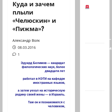
Куда и зачем
плыли
Иранская
«Челюскин» и
оппозиция:
Тегеран
«Пижма»?
готов к
серьезным…
Александр Волк
08.03.2016
Полицейски
без
1
причины
Эдуард Белимов — кандидат
толкнул
филологических наук, более
двадцати лет
девушку
в спину,
работал в НЭТИ на кафедре
иностранных языков,
а…
а затем уехал на историческую
Старшина
родину своей жены — в Израиль.
Тамир
Там он и познакомился с
человеком,
Вакнин,