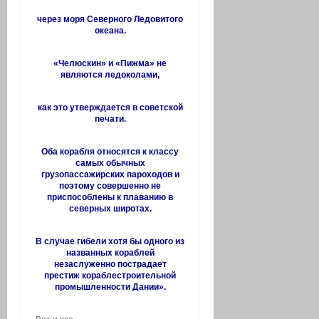
через моря Северного Ледовитого
океана.
«Челюскин» и «Пижма» не
являются ледоколами,
как это утверждается в советской
печати.
Оба корабля относятся к классу
самых обычных
грузопассажирских пароходов и
поэтому совершенно не
приспособлены к плаванию в
северных широтах.
В случае гибели хотя бы одного из
названных кораблей
незаслуженно пострадает
престиж кораблестроительной
промышленности Дании».