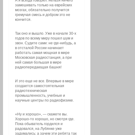
А я всегда говорил: нельзя ничего
замешивать только на еврейских
мозгах, обязательно получится
гремучая смесь и добром это не
кончится.
Так оно и вышло. Уже в начале 30-х
годов по всему миру пошел шум и
звон. Судите сами: не где-нибудь, а
в отсталой России начинает
работать самая мощная в мире
Московская радиостанция, а при
ней самая большая в мире
радиопередающая башня!
И это еще не все. Впервые в мире
создается самостоятельная
радиотехническая
промышленность, учебные и
научные центры по радиофизике.
«Ну и хорошо», — скажете вы.
Хорошо-то хорошо, но смотря где.
Пока обыватель гордился и
радовался, на Лубянке уже
задумались: а зачем эти ребята так