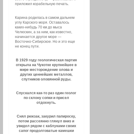
приложил корабельную печать.
Карина родилась в самом дальнем
углу Карского моря. Оставалось
каких-нибудь 70 км до мыса
Челюскин, а за ним, как известно,
начинается другое море —
Восточно-Сибирское. Но и это еще
не конец пути.
В 1929 году геологическая партия
открыла на Чукотке крупнейшее в
мире месторождение олова и
других ценнейших металлов,
спутников оловянной руды.
Спускался как-то раз один геолог
по склону сопки и присел
отдохнуть.
Снял рюкзак, закурил папироску,
потом рассеянно глянул вниз и
увидел рядом с каблуками своих
сапог продолговатые камешки