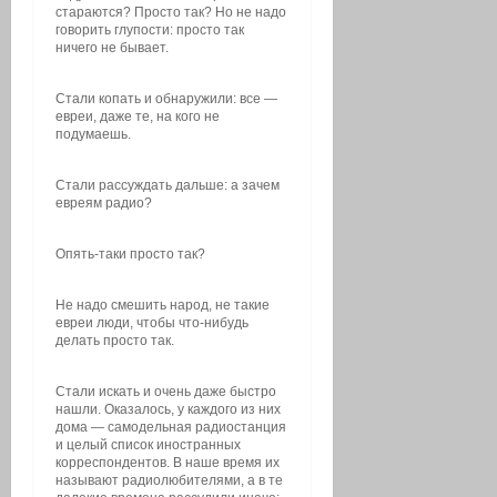
стараются? Просто так? Но не надо
говорить глупости: просто так
ничего не бывает.
Стали копать и обнаружили: все —
евреи, даже те, на кого не
подумаешь.
Стали рассуждать дальше: а зачем
евреям радио?
Опять-таки просто так?
Не надо смешить народ, не такие
евреи люди, чтобы что-нибудь
делать просто так.
Стали искать и очень даже быстро
нашли. Оказалось, у каждого из них
дома — самодельная радиостанция
и целый список иностранных
корреспондентов. В наше время их
называют радиолюбителями, а в те