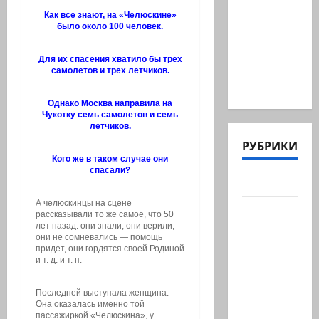
«В Газе
Как все знают, на «Челюскине»
мы…
было около 100 человек.
@markkot56
Для их спасения хватило бы трех
posted a
самолетов и трех летчиков.
video
Однако Москва направила на
Чукотку семь самолетов и семь
летчиков.
РУБРИКИ
Кого же в таком случае они
спасали?
Актуально
А челюскинцы на сцене
Архив
рассказывали то же самое, что 50
статей
лет назад: они знали, они верили,
они не сомневались — помощь
сайта
придет, они гордятся своей Родиной
и т. д. и т. п.
Новости
на
Последней выступала женщина.
сайте
Она оказалась именно той
пассажиркой «Челюскина», у