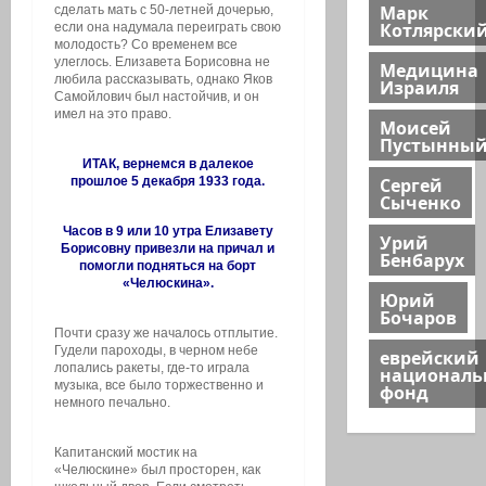
Марк
сделать мать с 50-летней дочерью,
Котлярски
если она надумала переиграть свою
молодость? Со временем все
улеглось. Елизавета Борисовна не
Медицина
любила рассказывать, однако Яков
Израиля
Самойлович был настойчив, и он
имел на это право.
Моисей
Пустынны
ИТАК, вернемся в далекое
Сергей
прошлое 5 декабря 1933 года.
Сыченко
Часов в 9 или 10 утра Елизавету
Урий
Борисовну привезли на причал и
Бенбарух
помогли подняться на борт
«Челюскина».
Юрий
Бочаров
Почти сразу же началось отплытие.
Гудели пароходы, в черном небе
еврейский
лопались ракеты, где-то играла
национал
музыка, все было торжественно и
фонд
немного печально.
Капитанский мостик на
«Челюскине» был просторен, как