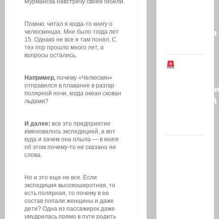
Мурманска навстречу своей гибели.
Второй
этап
Помню, читал я когда-то книгу о
соглашения
челюскинцах. Мне было тогда лет
15. Однако не все я там понял. С
о…
тех пор прошло много лет, а
вопросы остались.
В
Германии
Например,
почему «Челюскин»
отправился в плавание в разгар
предотврат
полярной ночи, когда океан скован
возможный
льдами?
теракт
в…
И далее:
все это предприятие
именовалось экспедицией, а вот
куда и зачем она плыла — в книге
Кому
об этом почему-то не сказано ни
дан
слова.
Илуз?
Но и это еще не все. Если
Дан
экспедиция высокоширотная, то
Илуз,
есть полярная, то почему в ее
состав попали женщины и даже
беглый
дети? Одна из пассажирок даже
депутат
умудрилась прямо в пути родить