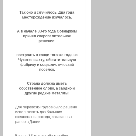
Так оно и случилось. Два года
месторождение изучалось.
А в начале 33-го года Совнарком
принял скоропалительное
решение:
построить в конце того же года на
Чукотке шахту, обогатительную
фабрику и социалистический
поселок.
Страна должна иметь
собственное олово, а заодно и
другие редкие металлы!
Для перевозки грузов было решено
использовать два больших
океанских парохода, заказанных
ранее в Дании.
В июле 33-го года оба корабля