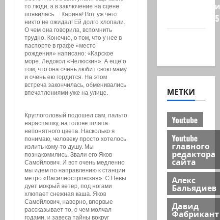
Редколеги
то люди, а в заключение на сцене
появилась… Карина! Вот уж чего
сайта 2025
никто не ожидал! Ей долго хлопали.
О чем она говорила, вспомнить
Хайфа
трудно. Конечно, о том, что у нее в
паспорте в графе «место
новости
рождения» написано: «Карское
море. Ледокол «Челюскин». А еще о
том, что она очень любит свою маму
и очень ею гордится. На этом
встреча закончилась, обменивались
МЕТКИ
впечатлениями уже на улице.
Круглоголовый подошел сам, пальто
Youtube
нараспашку, на голове шляпа
непонятного цвета. Насколько я
Youtube
понимаю, человеку просто хотелось
главного
излить кому-то душу. Мы
редактора
познакомились. Звали его Яков
сайта
Самойлович. И вот очень медленно
мы идем по направлению к станции
Алекс
метро «Василеостровская». С Невы
Бальядиев
дует мокрый ветер, под ногами
хлюпает снежная каша. Яков
Самойлович, наверно, впервые
Давид
рассказывает то, о чем молчал
Фабрикант
годами, и завеса тайны вокруг