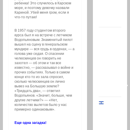
ребенка! Это случилось в Карском
из
море, и поэтому девочку назвали
Кариной. Убей меня гром, если я
«Ликуда»,
что-то путаю!
…
В 1957 году студентом второго
Сегодня
курса был я на встрече с летчиком
в
Водопьяновым. Знаменитый пилот
вышел на сцену в генеральском
Южном
мундире — вся грудь в орденах, — а
Ливане
голова уже седая. О спасении
челюскинцев он говорить не
погиб-
захотел — об этом и так все
известно, — рассказывал о войне и
майор
прочих событиях. Только в самом
Харель
конце кто-то из зала спросил,
сколько челюскинцев он лично
Биреншток,
вывез на Большую землю?
34…
«Тридцать два», — ответил
Водопьянов. «Значит, больше, чем
другие летчики?» — «Нет,
количество вылетов было у нас
Начальник
примерно одинаковым».
Генштаба
Еще одна загадка!
ЦАХАЛ: