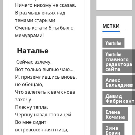
новости
Ничего никому не сказав.
В размышленьях над
темами старыми
МЕТКИ
Очень кстати б ты был с
мемуарами!
Youtube
Наталье
Youtube
главного
Сейчас взлечу,
редактора
сайта
Вот только выпью чаю…
И, приземлившись вновь,
Алекс
Бальядиев
не обещаю,
Что залететь к вам снова
Давид
захочу.
Фабрикант
Плесну тепла,
Елена
Черпну назад сторицей.
Кочина
Во мне сидит
Зина
встревоженная птица,
Браун