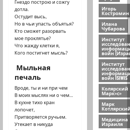
Гнездо построю и сожгу
Игорь
дотла.
Костромин
Остудит высь,
Илана
Но в чьи упасть объятья?
Чубарова
Кто сможет разорвать
мое проклятье?
Институт
исследова
Что жажду клетки я,
информац
войн (Изра
Кого постигнет мысль?
Институт
Мыльная
исследова
информац
печаль
войн ISIWIS
Вроде, ты и ни при чем
Колярский
Марк»с»
В моих мыслях ни о чем…
В кухне тихо кран
Марк
Котлярски
лопочет,
Притворяется ручьем.
Медицина
Израиля
Утекает в никуда