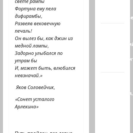
свете рампы
заявляет,
Фортуна ему пела
что
дифирамбы,
«отслеживае
Развеяв вековечную
Бывший
печаль!
главный
Он вылез бы, как джин из
полицейски
медной лампы,
может
Задорно улыбался по
присоедини
утрам бы
к…
И, может быть, влюбился
невзначай.»
Веселая
и
Яков Соловейчик,
находчивая,
«Сонет усталого
или
Арлекина»
Коварство
и
любовь
Женщина…