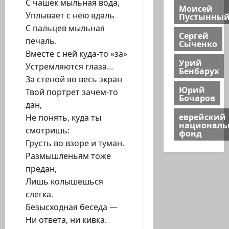
С чашек мыльная вода,
Моисей
Уплывает с нею вдаль
Пустынны
С пальцев мыльная
Сергей
печаль.
Сыченко
Вместе с ней куда-то «за»
Урий
Устремляются глаза…
Бенбарух
За стеной во весь экран
Юрий
Твой портрет зачем-то
Бочаров
дан,
еврейский
Не понять, куда ты
национал
смотришь:
фонд
Грусть во взоре и туман.
Размышленьям тоже
предан,
Лишь колышешься
слегка.
Безысходная беседа —
Ни ответа, ни кивка.