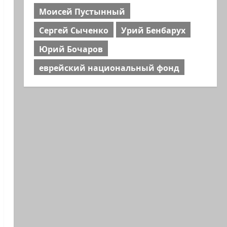
Моисей Пустынный
Сергей Сыченко
Урий Бенбарух
Юрий Бочаров
еврейский национальный фонд