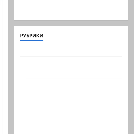
В 2019-м Биньямину Нетаниягу не
хватило ровно одного…
РУБРИКИ
Актуально
Архив статей сайта
Новости на сайте (архив)
Новости Хайфы (архив)
Помним Холокост
Видео
Израиль сегодня
Литературная гостиная