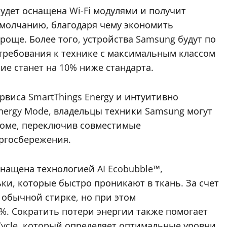
будет оснащена Wi-Fi модулями и получит
 умолчанию, благодаря чему экономить
още. Более того, устройства Samsung будут по
требования к технике с максимальным классом
ие станет на 10% ниже стандарта.
виса SmartThings Energy и интуитивно
nergy Mode, владельцы техники Samsung могут
доме, переключив совместимые
ергосбережения.
нащена технологией AI Ecobubble™,
и, которые быстро проникают в ткань. За счет
и обычной стирке, но при этом
%. Сократить потери энергии также помогает
ycle, который определяет оптимальные уровни