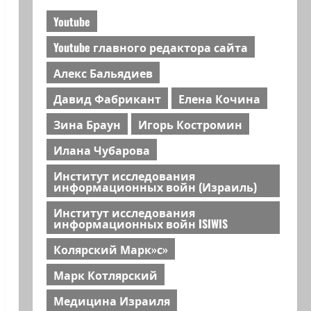
Youtube
Youtube главного редактора сайта
Алекс Бальядиев
Давид Фабрикант
Елена Кочина
Зина Браун
Игорь Костромин
Илана Чубарова
Институт исследования
информационных войн (Израиль)
Институт исследования
информационных войн ISIWIS
Колярский Марк»с»
Марк Котлярский
Медицина Израиля