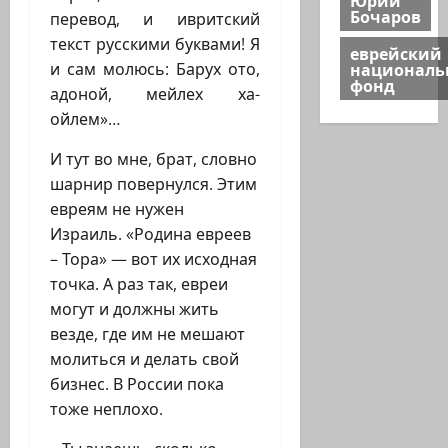
Бочаров
перевод, и ивритский
текст русскими буквами! Я
еврейский
национал
и сам молюсь: Барух ото,
фонд
адоной, мейлех ха-
ойлем»…
И тут во мне, брат, словно
шарнир повернулся. Этим
евреям не нужен
Израиль. «Родина евреев
– Тора» — вот их исходная
точка. А раз так, евреи
могут и должны жить
везде, где им не мешают
молиться и делать свой
бизнес. В России пока
тоже неплохо.