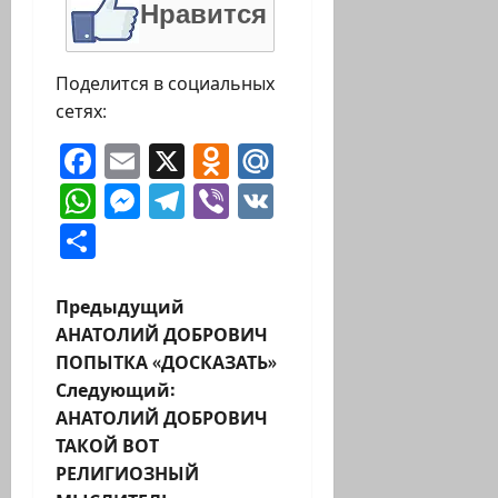
Нравится
Поделится в социальных
сетях:
Facebook
Email
X
Odnoklassniki
Mail.Ru
WhatsApp
Messenger
Telegram
Viber
VK
Отправить
Н
Предыдущий
АНАТОЛИЙ ДОБРОВИЧ
а
ПОПЫТКА «ДОСКАЗАТЬ»
Следующий:
в
АНАТОЛИЙ ДОБРОВИЧ
и
ТАКОЙ ВОТ
РЕЛИГИОЗНЫЙ