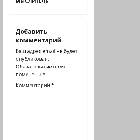
г
МЫСЛИТЕЛЬ
а
ц
Добавить
и
комментарий
я
Ваш адрес email не будет
опубликован.
з
Обязательные поля
помечены
*
а
Комментарий
*
п
и
с
и