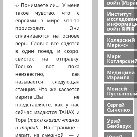
войн (Изра
«- Понимаете ли… У меня
такое чувство, что с
Институт
исследова
евреями в мире что-то
информац
войн ISIWIS
происходит. Они
сплачиваются на основе
Колярский
веры. Словно все садятся
Марк»с»
в один поезд, и скоро
Марк
свисток на отправку.
Котлярски
Только вот пока
Медицина
неизвестно, как
Израиля
называется следующая
Моисей
станция. Что же касается
Пустынны
иврита…Вы не
Сергей
представляете, как у нас
Сыченко
сейчас издаются ТАНАХ и
Тора (
так и сказал: «танах
Урий
Бенбарух
и тора»!)
… На странице –
иврит, на смежной — и
Юрий