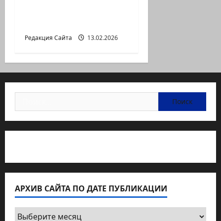
ГЕРШТЕЙНА, ИЛИ
БУМАЖНОЕ КИНО
Редакция Сайта
13.02.2026
Найти:
Статьи об медицине Израиля
АРХИВ САЙТА ПО ДАТЕ ПУБЛИКАЦИИ
Архив