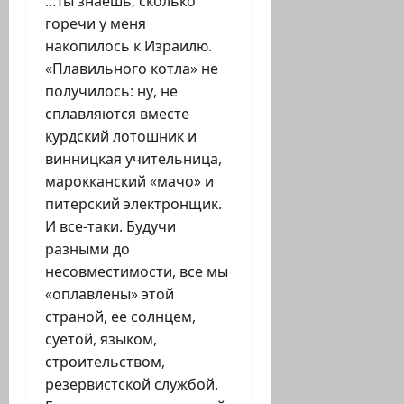
…Ты знаешь, сколько
горечи у меня
накопилось к Израилю.
«Плавильного котла» не
получилось: ну, не
сплавляются вместе
курдский лотошник и
винницкая учительница,
марокканский «мачо» и
питерский электронщик.
И все-таки. Будучи
разными до
несовместимости, все мы
«оплавлены» этой
страной, ее солнцем,
суетой, языком,
строительством,
резервистской службой.