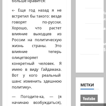
больше нравится:
стран
«- Еще год назад я не
Кибервой
встретил бы такого: везде
Технологи
говорят по-русски.
Хорошо, что растет
Полемика
влияние выходцев из
на сайте
России на политическую
Редколеги
жизнь страны. Это
сайта 2025
влияние теперь
олицетворяет
Хайфа
конкретный человек. Я
новости
имею в виду Гайдамака.
Вот у кого реальный
шанс изменить здешнюю
МЕТКИ
политику».
— Погодите-ка, — (я
Youtube
начинаю возбуждаться),