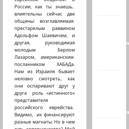
создают
России, как ты знаешь,
новый…
влиятельны сейчас две
Сегодня
общины: возглавляемая
отмечается
престарелым раввином
день
Адольфом Шаевичем, и
подкаблучн
другая, руководимая
Кто
молодым Берлом
таковой
Лазаром, американским
-…
посланником ХАБАДа.
Нам из Израиля бывает
Голос
неловко смотреть, как
одинокого
они оспаривают друг у
в
друга роль «истинного»
пустыне
представителя
Левый
российского еврейства.
общественн
Видимо, их финансируют
разные магнаты. Но в чем
Президент