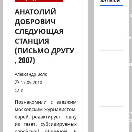
ЗАПИСИ
АНАТОЛИЙ
Макаронни
ДОБРОВИЧ
рехнулись?
СЛЕДУЮЩАЯ
Высший
администр
СТАНЦИЯ
суд…
(ПИСЬМО ДРУГУ
Зини
, 2007)
предупрежда
обещания
Александр Волк
ХАМАСа
17.09.2010
вредны
0
для
нашего…
Познакомили с заезжим
московским журналистом:
Могуществе
еврей, редактирует одну
мусульманс
из газет, субсидируемых
страны
еврейской общиной. В