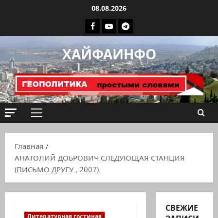
Перейти
08.08.2026
к
Facebook
Youtube
Телеграмм
содержимому
группа
ХАЙФАИНФО
ХАЙФАИНФО
Основное
меню
Главная
АНАТОЛИЙ ДОБРОВИЧ СЛЕДУЮЩАЯ СТАНЦИЯ
(ПИСЬМО ДРУГУ , 2007)
СВЕЖИЕ
Литературная гостиная