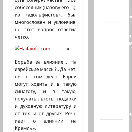
суть соперничества? Мой
Трамп о
собеседник (назову его Г.),
мире
из «адольфистов», был
искусственн
многословен и уклончив,
Турция
но этот вопрос ответил
возмутилас
четко.
нарушение
«-
границ
— в
Борьба за влияние… На
регионе…
еврейские массы?.. Да нет,
Кара
не в этом дело. Евреи
божья? 4
могут ходить и в такую
августа,
синагогу, и в такую,
во время
получать льготы, подарки
матча
и духовную литературу и
региональн
от тех, и от других. Речь
идет о влиянии на
Что
Кремль».