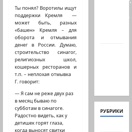
происходит,
когда
Ты понял? Воротилы ищут
палестинец
поддержки Кремля —
приезжает
может быть, разных
работать
«башен» Кремля – для
в…
оборота и отмывания
денег в России. Думаю,
Ожидается,
строительство синагог,
что
религиозных школ,
Саудовская
кошерных ресторанов и
Аравия,
т.п. – неплохая отмывка
Турция и
Г. говорит:
Пакистан…
— Я сам не реже двух раз
в месяц бываю по
субботам в синагоге.
РУБРИКИ
Радостно видеть, как у
детишек горят глаза,
Актуально
когда выносят свитки