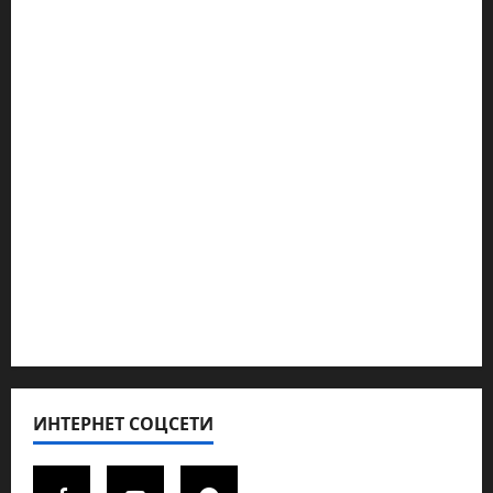
Наш мир — взгляд из Израиля
Ближний Восток
Геополитика
Новости из стран
Кибервойна Технология
Полемика на сайте
Редколегия сайта 2025
Хайфа новости
ИНТЕРНЕТ СОЦСЕТИ