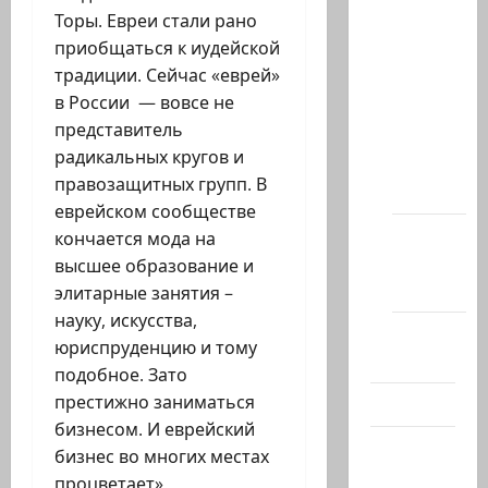
Архив
Торы. Евреи стали рано
статей
приобщаться к иудейской
сайта
традиции. Сейчас «еврей»
в России — вовсе не
Новости
представитель
на
радикальных кругов и
сайте
правозащитных групп. В
(архив)
еврейском сообществе
Новости
кончается мода на
Хайфы
высшее образование и
(архив)
элитарные занятия –
науку, искусства,
Помним
юриспруденцию и тому
Холокост
подобное. Зато
престижно заниматься
Видео
бизнесом. И еврейский
Израиль
бизнес во многих местах
сегодня
процветает».