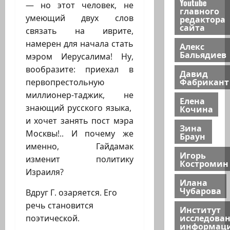
Youtube
— но этот человек, не
главного
умеющий двух слов
редактора
сайта
связать на иврите,
намерен для начала стать
Алекс
Бальядиев
мэром Иерусалима! Ну,
вообразите: приехал в
Давид
Фабрикант
первопрестольную
миллионер-таджик, не
Елена
знающий русского языка,
Кочина
и хочет занять пост мэра
Зина
Москвы!.. И почему же
Браун
именно, Гайдамак
Игорь
изменит политику
Костромин
Израиля?
Илана
Чубарова
Вдруг Г. озаряется. Его
речь становится
Институт
исследова
поэтической.
информац