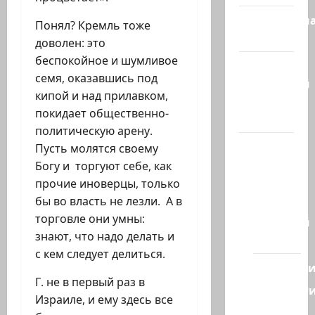
Литературн
Понял? Кремль тоже
гостиная
доволен: это
беспокойное и шумливое
Марк
семя, оказавшись под
Котлярский
кипой и над прилавком,
Телеграмм
покидает общественно-
Канал
политическую арену.
Наш мир
Пусть молятся своему
— взгляд
Богу и торгуют себе, как
из
прочие иноверцы, только
Израиля
бы во власть не лезли. А в
торговле они умны:
Ближний
знают, что надо делать и
Восток
с кем следует делиться.
Геополит
Г. не в первый раз в
Новост
Израиле, и ему здесь все
из