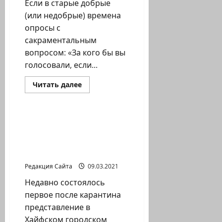
Если в старые добрые
(или недобрые) времена
опросы с
сакраментальным
вопросом: «За кого бы вы
голосовали, если...
Прочитать
Читать далее
больше
Новости Хайфы (архив)
о
Голосуй
–
не
Зинаида Браун.
то
Хайфский
проиграешь!
муниципальный театр
приступил к работе
Редакция Сайта
09.03.2021
Недавно состоялось
первое после карантина
представление в
Хайфском городском