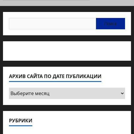
Найти:
Статьи об медицине Израиля
АРХИВ САЙТА ПО ДАТЕ ПУБЛИКАЦИИ
Архив
сайта
по
дате
РУБРИКИ
публикации