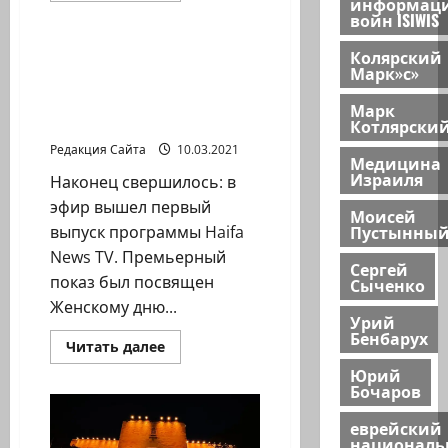
информац
Новости Хайфы (архив)
о
войн ISIWIS
Леонид
Луцкий.
У
Колярский
Haifa News TV в эфире.
БЕГЕМОТА
Марк»с»
Премьерный выпуск
НЕТУ
ТАЛИИ…
программы,
Марк
посвященный 8 Марта
Котлярски
Редакция Сайта
10.03.2021
Медицина
Израиля
Наконец свершилось: в
эфир вышел первый
Моисей
Пустынны
выпуск программы Haifa
News TV. Премьерный
Сергей
показ был посвящен
Сыченко
Женскому дню...
Урий
Бенбарух
Прочитать
Читать далее
больше
Юрий
о
Haifa
Бочаров
News
TV
еврейский
в
национал
эфире.