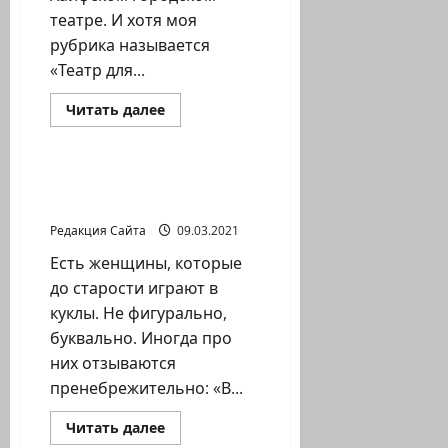
театре. И хотя моя
рубрика называется
«Театр для...
Прочитать
Читать далее
больше
Литературная гостиная
о
Зинаида
Браун.
Хайфский
Елена Горовая. С днём
муниципальный
рождения, Барби!
театр
приступил
Редакция Сайта
09.03.2021
к
работе
Есть женщины, которые
до старости играют в
куклы. Не фигурально,
буквально. Иногда про
них отзываются
пренебрежительно: «В...
Прочитать
Читать далее
больше