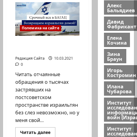
МЫСЛИ
Алекс
ВСЛУХ.
О
Бальядиев
вирусах..панике..способности
остаться
Давид
человеком
Фабрикант
в
Полемика на сайте
любой
ситуации.
Елена
Кочина
Леонид Луцкий. У
БЕГЕМОТА НЕТУ ТАЛИИ…
Зина
Браун
Редакция Сайта
10.03.2021
0
Игорь
Читать отчаянные
Костромин
обращения о тысячах
Илана
застрявших на
Чубарова
постсоветском
Институт
пространстве израильтян
исследова
информац
без слез невозможно, но у
войн (Изра
меня свой...
Институт
Прочитать
Читать далее
исследова
больше