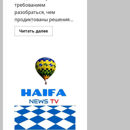
требованием
разобраться, чем
продиктованы решения...
Прочитать
Читать далее
больше
о
Алекс
Кушнир:
Решения
правительства
о
возвращении
граждан
в
Израиль
продиктованы
электоральными
интересами