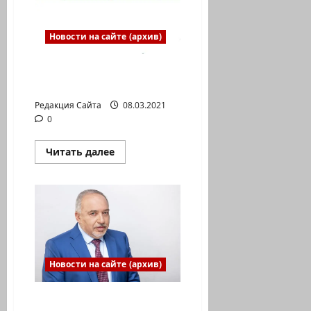
Новости на сайте (архив)
Татьяна Климович —
Видео новости Хайфы
Редакция Сайта
08.03.2021
0
Прочитать
Читать далее
больше
о
Татьяна
Климович
—
Видео
новости
Хайфы
Новости на сайте (архив)
«Либерман будет