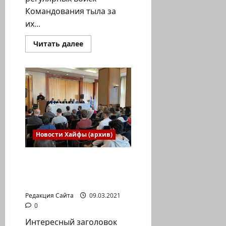
Командования тыла за
их...
Прочитать
Читать далее
больше
о
Сегодня
вечером
здание
муниципалитета
Хайфы
подсвечено
оранжевым
светом
Новости Хайфы (архив)
В Хайфе открылся
чемпионат Израиля по
шахматам
Редакция Сайта
09.03.2021
0
Интересный заголовок