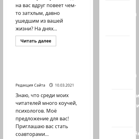
на вас вдруг повеет чем-
Марк
то затхлым, давно
Котлярский
ушедшим из вашей
Телеграмм
жизни? На днях...
Канал
Прочитать
Читать далее
Наш мир
больше
Новости на сайте (архив)
— взгляд
о
Елена
из
Горовая.
Научите
Елена Горовая. Как
Израиля
меня
продвигаться коучу,
про
Ближний
работу
психологу?
на
Восток
иврите
Редакция Сайта
10.03.2021
Геополит
Знаю, что среди моих
читателей много коучей,
Новост
психологов. Моё
из
предложение для вас!
стран
Приглашаю вас стать
Кибервой
соавторами...