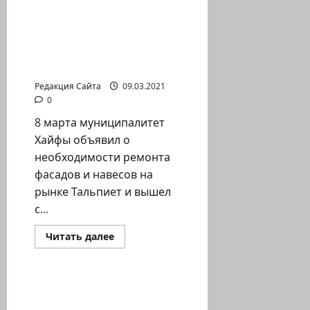
инвестирует в проект
восстановления
исторического центра
Хайфы — рынок
Тальпиет
Редакция Сайта
09.03.2021
0
8 марта муниципалитет
Хайфы объявил о
необходимости ремонта
фасадов и навесов на
рынке Тальпиет и вышел
с...
Прочитать
Читать далее
больше
Новости Хайфы (архив)
о
Муниципалитет
инвестирует
в
Илана Чубарова.
проект
Робинзон в Хайфе, или
восстановления