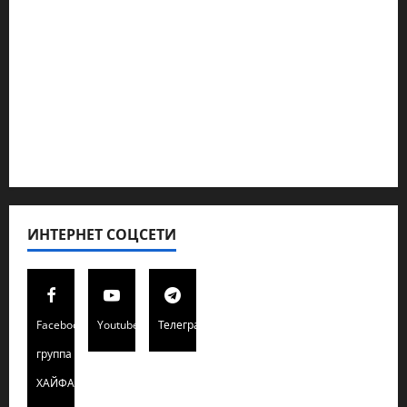
Новости из стран
Кибервойна Технология
Полемика на сайте
Редколегия сайта 2025
Хайфа новости
ИНТЕРНЕТ СОЦСЕТИ
Facebook
Youtube
Телеграмм
группа
ХАЙФАИНФО