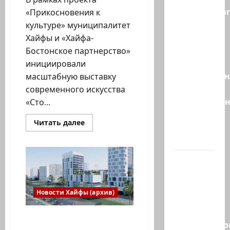
религиозно
«Прикосновения к
диктата:
культуре» муниципалитет
партия
Хайфы и «Хайфа-
Эрдана
Бостонское партнерство»
и
инициировали
Эдельштейн
масштабную выставку
даёт
современного искусства
русскоязыч
«Сто...
Израилю
Прочитать
Читать далее
новый
больше
о
выбор
Впервые
в
Хайфе:
ВМС
100
Израиля
восходов
в
проводят
день.
Новости Хайфы (архив)
Выставка
массовые
современного
искусства
учения в
под
План обновления
открытым
Средиземно
прибрежных районов
небом.