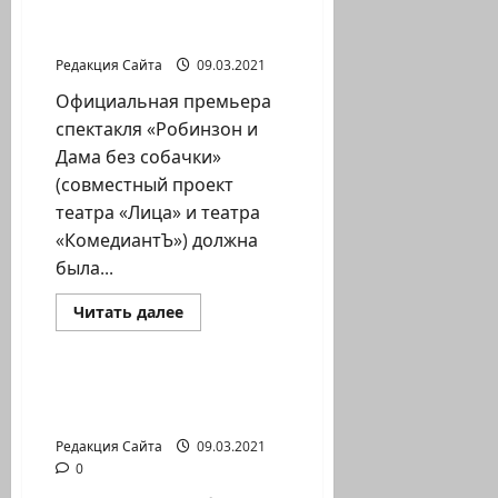
исторического
Немного кухни
центра
драматурга
Хайфы
—
Редакция Сайта
09.03.2021
рынок
Тальпиет
Официальная премьера
спектакля «Робинзон и
Дама без собачки»
(совместный проект
театра «Лица» и театра
«КомедиантЪ») должна
была...
Прочитать
Читать далее
больше
Новости на сайте (архив)
о
Илана
Чубарова.
Робинзон
Голосуй – не то
в
проиграешь!
Хайфе,
или
Редакция Сайта
09.03.2021
Немного
кухни
0
драматурга