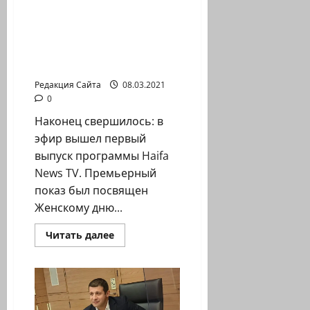
Новости Хайфы (архив)
о
Елена
Горовая.
С
Татьяна Климович. Haifa
днём
News TV. Праздничный
рождения,
Барби!
выпуск к 8 Марта
Редакция Сайта
08.03.2021
0
Наконец свершилось: в
эфир вышел первый
выпуск программы Haifa
News TV. Премьерный
показ был посвящен
Женскому дню...
Прочитать
Читать далее
больше
о
Татьяна
Климович.
Haifa
News
TV.