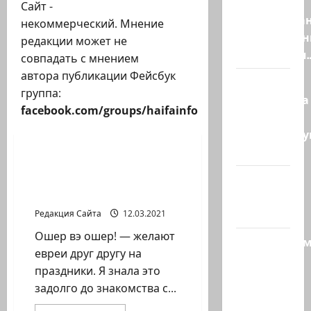
Ливан
Сайт -
разочарова
некоммерческий. Мнение
нерасшире
редакции может не
пилотными
совпадать с мнением
автора публикации Фейсбук
Маша и
группа:
Капитолина
facebook.com/groups/haifainfo
— те, кто
Новости Хайфы (архив)
координиру
работу…
Илана Чубарова. Ошер
@markkot56
плюс ошер. Конкурс для
читателей.
posted a
video
Редакция Сайта
12.03.2021
Ошер вэ ошер! — желают
Продолжае
евреи друг другу на
рубрику
праздники. Я знала это
психолога
задолго до знакомства с...
Елены