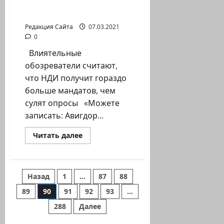
сюрпризом этих
выборов»
Редакция Сайта
07.03.2021
0
Влиятельные
обозреватели считают,
что НДИ получит гораздо
больше мандатов, чем
сулят опросы «Можете
записать: Авигдор...
Прочитать
Читать далее
больше
о
«Либерман
будет
сюрпризом
Пагинация
Назад
1
…
87
88
этих
выборов»
89
90
91
92
93
…
записей
288
Далее