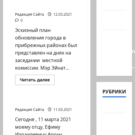
и…
Исторический
Хайфы
и
культурный
Редакция Сайта
12.03.2021
А вам
ракурс
0
слабо?!
Эскизный план
Началось
обновления города в
или
прибрежных районах был
продолжаетс
представлен на днях на
В Сирии
заседании местной
произошёл…
комиссии. Мэр Эйнат...
Прочитать
Читать далее
больше
Новости Хайфы (архив)
о
РУБРИКИ
План
обновления
прибрежных
Ифлиец
районов
Актуально
Хайфы
Редакция Сайта
11.03.2021
Архив
Сегодня , 11 марта 2021
статей
моему отцу, Ефиму
сайта
Израилевичу Арону