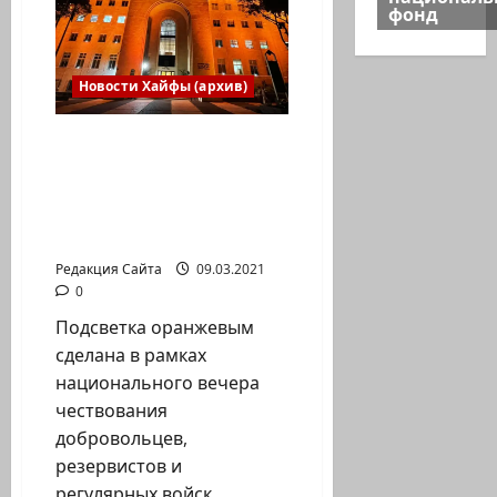
фонд
Премьерный
выпуск
программы,
посвященный
8
Новости Хайфы (архив)
Марта
Сегодня вечером
здание
муниципалитета
Хайфы подсвечено
оранжевым светом
Редакция Сайта
09.03.2021
0
Подсветка оранжевым
сделана в рамках
национального вечера
чествования
добровольцев,
резервистов и
регулярных войск