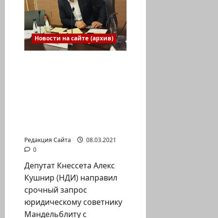
Праздничный
выпуск
к
8
Марта
Новости на сайте (архив)
Алекс Кушнир: Решения
правительства о
возвращении граждан
в Израиль
продиктованы
электоральными
интересами
Редакция Сайта
08.03.2021
0
Депутат Кнессета Алекс
Кушнир (НДИ) направил
срочный запрос
юридическому советнику
Мандельблиту с