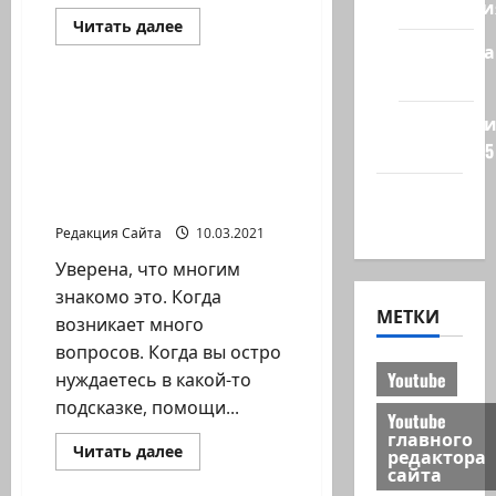
Технологи
Прочитать
Читать далее
больше
Полемика
Новости Хайфы (архив)
о
Елена
на сайте
Горовая.
Как
МЫСЛИ ВСЛУХ. О
продвигаться
Редколеги
вирусах..панике..способ
коучу,
сайта 2025
психологу?
ности остаться
человеком в любой
Хайфа
ситуации.
новости
Редакция Сайта
10.03.2021
Уверена, что многим
знакомо это. Когда
МЕТКИ
возникает много
вопросов. Когда вы остро
Youtube
нуждаетесь в какой-то
подсказке, помощи...
Youtube
главного
Прочитать
Читать далее
редактора
больше
сайта
о