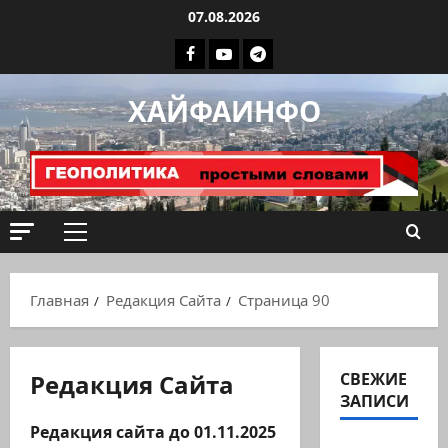
Перейти
07.08.2026
к
Facebook
Youtube
Телеграмм
содержимому
группа
ХАЙФАИНФО
ХАЙФАИНФО
Основное
меню
Главная
Редакция Сайта
Страница 90
Редакция Сайта
СВЕЖИЕ
ЗАПИСИ
Редакция сайта до 01.11.2025