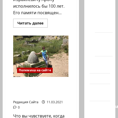
исполнилось бы 100 лет.
Новости
Его памяти посвящен...
на
сайте
Прочитать
Читать далее
больше
(архив)
о
Ифлиец
Новости
Хайфы
(архив)
Помним
Холокост
Полемика на сайте
Видео
Елена Горовая. Научите
Израиль
меня про работу на
иврите
сегодня
Редакция Сайта
11.03.2021
Литературн
0
гостиная
Что вы чувствуете, когда