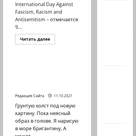
International Day Against
Почему
Fascism, Racism and
талант
Antisemitism – отмечается
так
9...
часто
соседствует
Прочитать
Читать далее
больше
с
Литературная гостиная
о
безумием?
Международный
день
Почему…
против
Игорь Костромин.
фашизма,
«Картина», «Жребий»,
расизма
В 2019-м
и
«Плавленый сырок» и
антисемитизма
Биньямину
другие стихотворения
Нетаниягу
автора
не
Редакция Сайта
11.10.2021
хватило
Грунтую холст под новую
ровно
картину. Пока неясный
одного…
образ в голове. Я нарисую
в море бригантину, А
США