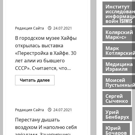
Международный
Институт
день
исследова
заботы
Перестройка, Хайфа,
информац
о
Чебурашка
войн ISIWIS
себе
Редакция Сайта
24.07.2021
Колярский
Марк»с»
В городском музее Хайфы
открылась выставка
Марк
Котлярски
«Перестройка в Хайфе. 30
лет алии из бывшего
Медицина
СССР». Считается, что...
Израиля
Моисей
Прочитать
Читать далее
Пустынны
больше
Литературная гостиная
о
Перестройка,
Сергей
Хайфа,
Сыченко
Чебурашка
Игорь Костромин. Путь
Редакция Сайта
24.07.2021
Урий
Бенбарух
Перестану дышать
воздухом И наполню себя
Юрий
Бочаров
звёздами. Зацепившись