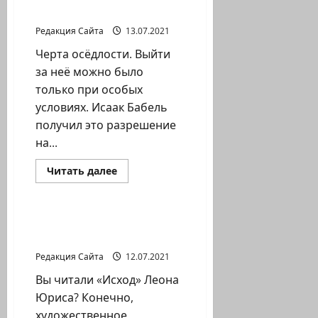
себя
Исаак Бабель
Редакция Сайта
13.07.2021
Черта осёдлости. Выйти
за неё можно было
только при особых
условиях. Исаак Бабель
получил это разрешение
на...
Прочитать
Читать далее
больше
Литературная гостиная
о
Исаак
Бабель
Правда и вымысел
Леона Юриса
Редакция Сайта
12.07.2021
Вы читали «Исход» Леона
Юриса? Конечно,
художественное