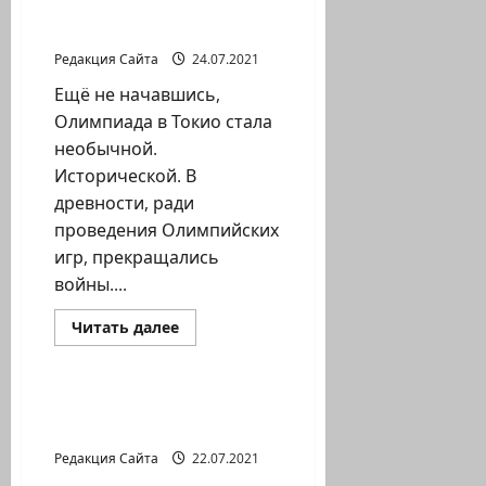
Жребий
Историческая
Олимпиада
Редакция Сайта
24.07.2021
Ещё не начавшись,
Олимпиада в Токио стала
необычной.
Исторической. В
древности, ради
проведения Олимпийских
игр, прекращались
войны....
Прочитать
Читать далее
больше
Литературная гостиная
о
Историческая
Олимпиада
Никогда не спит и
никогда не отдыхает
Редакция Сайта
22.07.2021