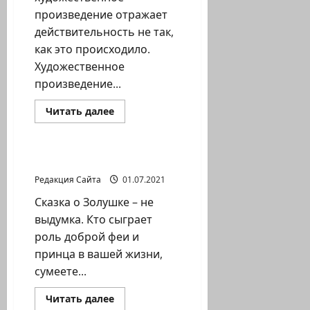
произведение отражает
действительность не так,
как это происходило.
Художественное
произведение...
Прочитать
Читать далее
больше
Литературная гостиная
о
Правда
и
вымысел
Сказка о Золушке
Леона
Юриса
Редакция Сайта
01.07.2021
Сказка о Золушке – не
выдумка. Кто сыграет
роль доброй феи и
принца в вашей жизни,
сумеете...
Прочитать
Читать далее
больше