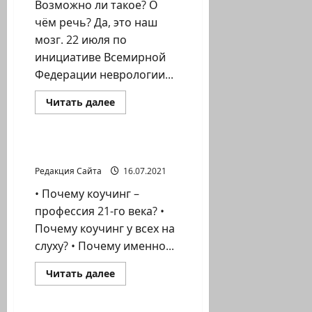
Возможно ли такое? О
чём речь? Да, это наш
мозг. 22 июля по
инициативе Всемирной
Федерации неврологии...
Прочитать
Читать далее
больше
Литературная гостиная
о
Никогда
не
спит
Вклад в себя
и
никогда
Редакция Сайта
16.07.2021
не
отдыхает
• Почему коучинг –
профессия 21-го века? •
Почему коучинг у всех на
слуху? • Почему именно...
Прочитать
Читать далее
больше
Литературная гостиная
о
Вклад
в