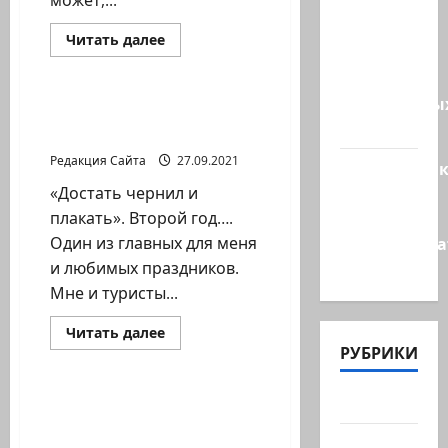
может,...
одобрили
продажу
Прочитать
Читать далее
5250
больше
Литературная гостиная
о
зенитных
Игорь
Костромин.
управляемы
«Картина»,
Всемирный День
«Жребий»,
ракет к…
туризма
«Плавленый
сырок»
Редакция Сайта
27.09.2021
и
Макаронни
другие
рехнулись?
«Достать чернил и
стихотворения
автора
Высший
плакать». Второй год….
администр
Один из главных для меня
суд…
и любимых праздников.
Мне и туристы...
Прочитать
Читать далее
больше
РУБРИКИ
Литературная гостиная
о
Всемирный
День
Актуально
туризма
Игорь Костромин.
Перезагрузка. Слушайте
Архив