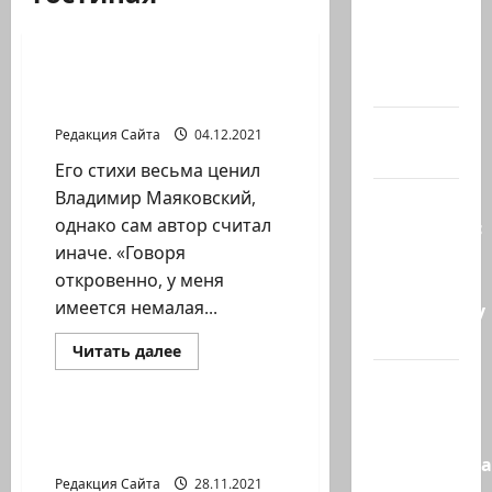
Литературная гостиная
@markkot56
posted a
Узнаёте? 4 декабря —
video
день рождения
А вы так
Редакция Сайта
04.12.2021
можете?
Его стихи весьма ценил
Владимир Маяковский,
Иранские
однако сам автор считал
источники:
иначе. «Говоря
Иран
откровенно, у меня
близок к
имеется немалая...
тотальному
к…
Прочитать
Читать далее
больше
Литературная гостиная
Сообщение
о
Узнаёте?
в New York
4
декабря
Традиция зажигать
Times:
—
свечи
день
Администра
рождения
Редакция Сайта
28.11.2021
Трампа