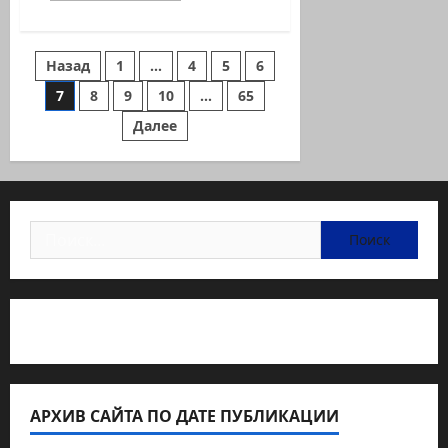
о
Сказка
о
Золушке
Пагинация
Назад
1
…
4
5
6
7
8
9
10
…
65
записей
Далее
Найти:
Статьи об медицине Израиля
АРХИВ САЙТА ПО ДАТЕ ПУБЛИКАЦИИ