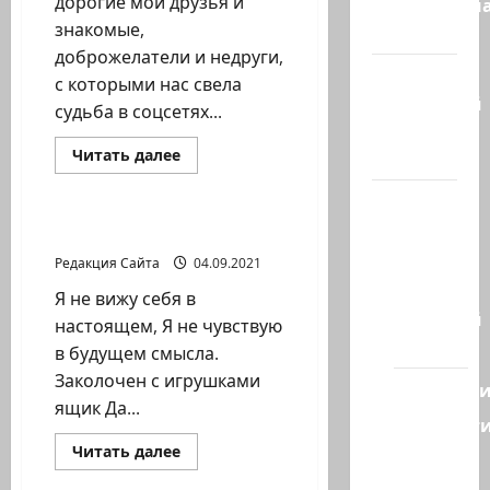
дорогие мои друзья и
Литературн
знакомые,
гостиная
доброжелатели и недруги,
Марк
с которыми нас свела
Котлярский
судьба в соцсетях...
Телеграмм
Прочитать
Читать далее
Канал
больше
Литературная гостиная
о
Наш мир
Игорь
Костромин.
— взгляд
Новый
Игорь Костромин. Поток
альбом
из
«Крылья»
Редакция Сайта
04.09.2021
Израиля
Я не вижу себя в
Ближний
настоящем, Я не чувствую
Восток
в будущем смысла.
Заколочен с игрушками
Геополит
ящик Да...
Новост
из
Прочитать
Читать далее
больше
Литературная гостиная
стран
о