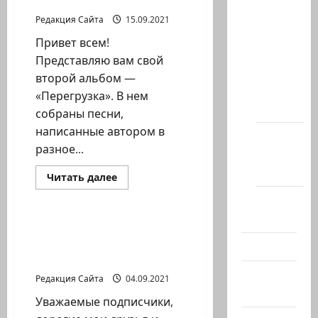
новый альбом
статей
Редакция Сайта
15.09.2021
сайта
Привет всем!
Новости
Представляю вам свой
на
второй альбом —
сайте
«Перегрузка». В нем
(архив)
собраны песни,
написанные автором в
Новости
разное...
Хайфы
(архив)
Прочитать
Читать далее
больше
Литературная гостиная
о
Помним
Игорь
Костромин.
Холокост
Перезагрузка.
Игорь Костромин.
Слушайте
Новый альбом
Видео
новый
альбом
«Крылья»
Израиль
Редакция Сайта
04.09.2021
сегодня
Уважаемые подписчики,