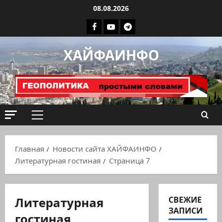
Перейти
08.08.2026
к
Facebook
Youtube
Телеграмм
содержимому
группа
ХАЙФАИНФО
ХАЙФАИНФО
Основное
меню
Главная
Новости сайта ХАЙФАИНФО
Литературная гостиная
Страница 7
Литературная
СВЕЖИЕ
ЗАПИСИ
гостиная