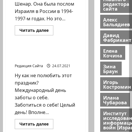
редактора
Шенар. Она была послом
сайта
Израиля в России в 1994-
1997-м годах. Но это...
Алекс
Бальядиев
Прочитать
Читать далее
больше
Давид
Литературная гостиная
о
Фабрикант
Фантастическая
женщина!
Елена
Международный день
Кочина
заботы о себе
Зина
Редакция Сайта
24.07.2021
Браун
Ну как не полюбить этот
Игорь
праздник?
Костромин
Международный день
Илана
заботы о себе.
Чубарова
Заботиться о себе! Целый
день! Вполне...
Институт
исследова
информац
Прочитать
Читать далее
войн (Изра
больше
Литературная гостиная
о