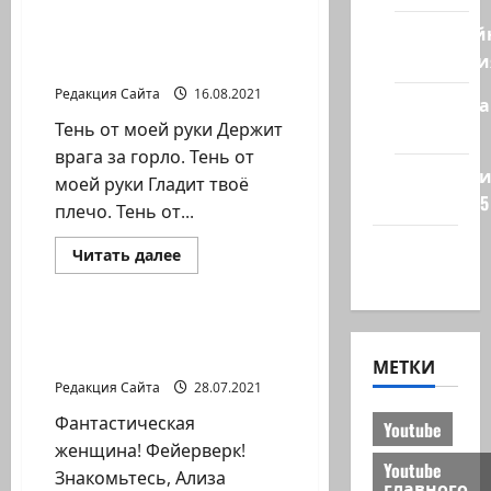
Игорь
Костромин.
Кибервой
Поток
Игорь Костромин. Тень
Технологи
от моей руки
Редакция Сайта
16.08.2021
Полемика
Тень от моей руки Держит
на сайте
врага за горло. Тень от
Редколеги
моей руки Гладит твоё
сайта 2025
плечо. Тень от...
Хайфа
Прочитать
Читать далее
больше
новости
Литературная гостиная
о
Игорь
Костромин.
Тень
Фантастическая
от
женщина!
моей
МЕТКИ
руки
Редакция Сайта
28.07.2021
Фантастическая
Youtube
женщина! Фейерверк!
Youtube
Знакомьтесь, Ализа
главного