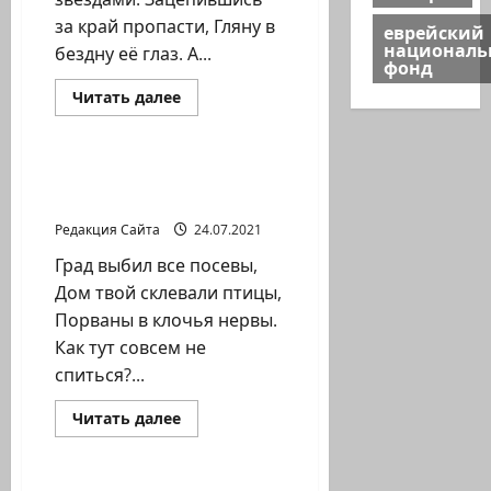
за край пропасти, Гляну в
еврейский
национал
бездну её глаз. А...
фонд
Прочитать
Читать далее
больше
Литературная гостиная
о
Игорь
Костромин.
Путь
Игорь Костромин.
Жребий
Редакция Сайта
24.07.2021
Град выбил все посевы,
Дом твой склевали птицы,
Порваны в клочья нервы.
Как тут совсем не
спиться?...
Прочитать
Читать далее
больше
Литературная гостиная
о
Игорь
Костромин.