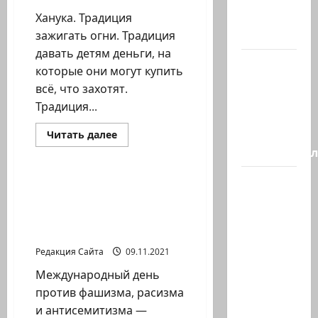
искала
Ханука. Традиция
на…
зажигать огни. Традиция
давать детям деньги, на
Генерал,
которые они могут купить
который
всё, что захотят.
решил
Традиция...
не
отвечать
Прочитать
Читать далее
больше
Председате
Литературная гостиная
о
Традиция
зажигать
Вчера
свечи
Международный день
вечером
против фашизма,
с
расизма и
антисемитизма
разницей
буквально
Редакция Сайта
09.11.2021
в
Международный день
несколько
против фашизма, расизма
минут…
и антисемитизма —